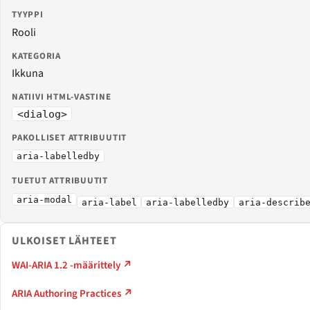
TYYPPI
Rooli
KATEGORIA
Ikkuna
NATIIVI HTML-VASTINE
<dialog>
PAKOLLISET ATTRIBUUTIT
aria-labelledby
TUETUT ATTRIBUUTIT
aria-modal
aria-label
aria-labelledby
aria-describ
ULKOISET LÄHTEET
WAI-ARIA 1.2 -määrittely ↗
ARIA Authoring Practices ↗