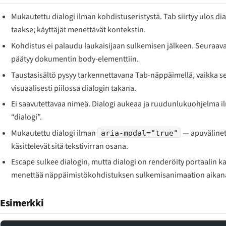
Mukautettu dialogi ilman kohdistuseristystä. Tab siirtyy ulos dia
taakse; käyttäjät menettävät kontekstin.
Kohdistus ei palaudu laukaisijaan sulkemisen jälkeen. Seuraav
päätyy dokumentin body-elementtiin.
Taustasisältö pysyy tarkennettavana Tab-näppäimellä, vaikka s
visuaalisesti piilossa dialogin takana.
Ei saavutettavaa nimeä. Dialogi aukeaa ja ruudunlukuohjelma il
“dialogi”.
Mukautettu dialogi ilman
— apuvälinet
aria-modal="true"
käsittelevät sitä tekstivirran osana.
Escape sulkee dialogin, mutta dialogi on renderöity portaalin ka
menettää näppäimistökohdistuksen sulkemisanimaation aikan
Esimerkki