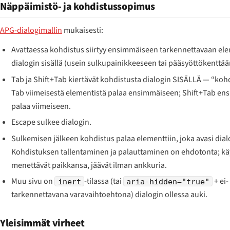
Näppäimistö- ja kohdistussopimus
APG-dialogimallin
mukaisesti:
Avattaessa kohdistus siirtyy ensimmäiseen tarkennettavaan ele
dialogin sisällä (usein sulkupainikkeeseen tai pääsyöttökenttää
Tab ja Shift+Tab kiertävät kohdistusta dialogin SISÄLLÄ — “kohd
Tab viimeisestä elementistä palaa ensimmäiseen; Shift+Tab en
palaa viimeiseen.
Escape sulkee dialogin.
Sulkemisen jälkeen kohdistus palaa elementtiin, joka avasi dial
Kohdistuksen tallentaminen ja palauttaminen on ehdotonta; käy
menettävät paikkansa, jäävät ilman ankkuria.
Muu sivu on
-tilassa (tai
+ ei-
inert
aria-hidden="true"
tarkennettavana varavaihtoehtona) dialogin ollessa auki.
Yleisimmät virheet