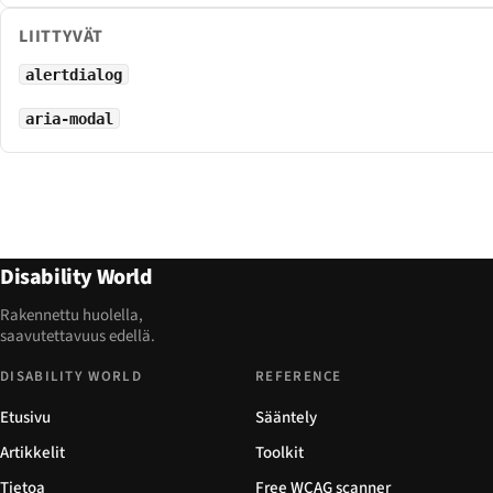
LIITTYVÄT
alertdialog
aria-modal
Disability World
Rakennettu huolella,
saavutettavuus edellä.
DISABILITY WORLD
REFERENCE
Etusivu
Sääntely
Artikkelit
Toolkit
Tietoa
Free WCAG scanner