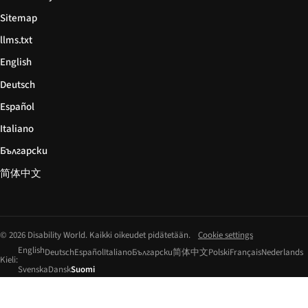
Sitemap
llms.txt
English
Deutsch
Español
Italiano
Български
简体中文
© 2026 Disability World. Kaikki oikeudet pidätetään.
Cookie settings
English
Deutsch
Español
Italiano
Български
简体中文
Polski
Français
Nederlands
Kieli:
Svenska
Dansk
Suomi