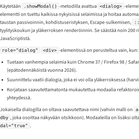
Käytetään
-metodilla avattua
-elemen
.showModal()
<dialog>
elementti on tuettu kaikissa nykyisissä selaimissa ja hoitaa automaa
taustan passivoinnin, kohdistuseristyksen, Escape-sulkemisen,
:
tyylityskoukun ja yläkerroksen renderöinnin. Se säästää noin 200 r
JavaScriptistä.
-elementissä on perusteltua vain, kun:
role="dialog"
<div>
Tuetaan vanhempia selaimia kuin Chrome 37 / Firefox 98 / Safar
(epätodennäköistä vuonna 2026).
Suunnittelu vaatii dialogia, joka ei voi olla yläkerroksessa (harvi
Korjataan saavutettamatonta mukautettua modaalia refaktoroi
yhteydessä.
Jokaisella dialogilla on oltava saavutettava nimi (vahvin malli on
a
, joka osoittaa näkyvään otsikkoon). Modaaleilla on lisäksi ol
dby
.
dal="true"