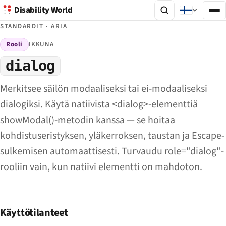
Disability World
STANDARDIT
·
ARIA
Rooli
IKKUNA
dialog
Merkitsee säilön modaaliseksi tai ei-modaaliseksi
dialogiksi. Käytä natiivista <dialog>-elementtiä
showModal()-metodin kanssa — se hoitaa
kohdistuseristyksen, yläkerroksen, taustan ja Escape-
sulkemisen automaattisesti. Turvaudu role="dialog"-
rooliin vain, kun natiivi elementti on mahdoton.
Käyttötilanteet