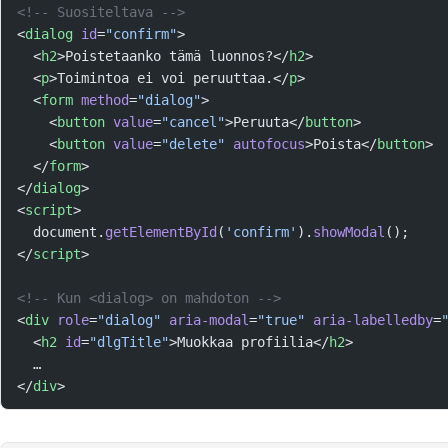
<!-- Suositeltava -->
<
dialog
 id
=
"confirm"
>
  <
h2
>Poistetaanko tämä luonnos?</
h2
>
  <
p
>Toimintoa ei voi peruuttaa.</
p
>
  <
form
 method
=
"dialog"
>
    <
button
 value
=
"cancel"
>Peruuta</
button
>
    <
button
 value
=
"delete"
 autofocus
>Poista</
button
>
  </
form
>
</
dialog
>
<
script
>
  document.
getElementById
(
'confirm'
).
showModal
();
</
script
>
<!-- Kun <dialog> on mahdoton -->
<
div
 role
=
"dialog"
 aria-modal
=
"true"
 aria-labelledby
=
  <
h2
 id
=
"dlgTitle"
>Muokkaa profiilia</
h2
>
  …
</
div
>