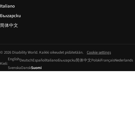
Italiano
Български
简体中文
© 2026 Disability World. Kaikki oikeudet pidätetään.
Cookie settings
English
Deutsch
Español
Italiano
Български
简体中文
Polski
Français
Nederlands
Kieli:
Svenska
Dansk
Suomi