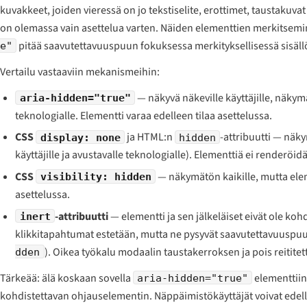
kuvakkeet, joiden vieressä on jo tekstiselite, erottimet, taustakuvat 
on olemassa vain asettelua varten. Näiden elementtien merkitsem
pitää saavutettavuuspuun fokuksessa merkityksellisessä sisäll
e"
Vertailu vastaaviin mekanismeihin:
— näkyvä näkeville käyttäjille, näkym
aria-hidden="true"
teknologialle. Elementti varaa edelleen tilaa asettelussa.
CSS
ja HTML:n
-attribuutti — näky
display: none
hidden
käyttäjille ja avustavalle teknologialle). Elementtiä ei renderöid
CSS
— näkymätön kaikille, mutta elem
visibility: hidden
asettelussa.
-attribuutti
— elementti ja sen jälkeläiset eivät ole kohd
inert
klikkitapahtumat estetään, mutta ne pysyvät saavutettavuuspuu
). Oikea työkalu modaalin taustakerroksen ja pois reititet
dden
Tärkeää: älä koskaan sovella
elementtiin,
aria-hidden="true"
kohdistettavan ohjauselementin. Näppäimistökäyttäjät voivat edellee