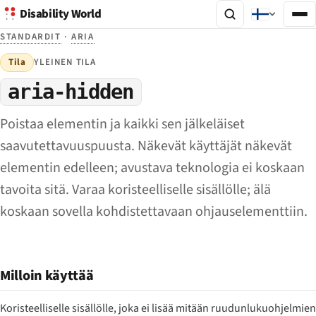
Disability World
STANDARDIT
·
ARIA
Tila
YLEINEN TILA
aria-hidden
Poistaa elementin ja kaikki sen jälkeläiset
saavutettavuuspuusta. Näkevät käyttäjät näkevät
elementin edelleen; avustava teknologia ei koskaan
tavoita sitä. Varaa koristeelliselle sisällölle; älä
koskaan sovella kohdistettavaan ohjauselementtiin.
Milloin käyttää
Koristeelliselle sisällölle, joka ei lisää mitään ruudunlukuohjelmien 