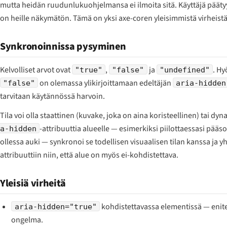
mutta heidän ruudunlukuohjelmansa ei ilmoita sitä. Käyttäjä pääty
on heille näkymätön. Tämä on yksi axe-coren yleisimmistä virheistä
Synkronoinnissa pysyminen
Kelvolliset arvot ovat
,
ja
. Hy
"true"
"false"
"undefined"
on olemassa ylikirjoittamaan edeltäjän
"false"
aria-hidden
tarvitaan käytännössä harvoin.
Tila voi olla staattinen (kuvake, joka on aina koristeellinen) tai d
-attribuuttia alueelle — esimerkiksi piilottaessasi pää
a-hidden
ollessa auki — synkronoi se todellisen visuaalisen tilan kanssa ja y
attribuuttiin niin, että alue on myös ei-kohdistettava.
Yleisiä virheitä
kohdistettavassa elementissä — enite
aria-hidden="true"
ongelma.