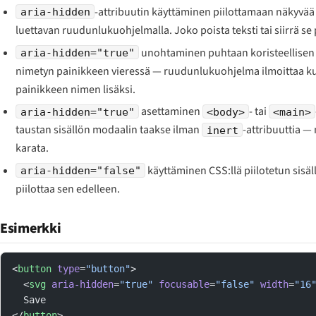
-attribuutin käyttäminen piilottamaan näkyvää t
aria-hidden
luettavan ruudunlukuohjelmalla. Joko poista teksti tai siirrä se
unohtaminen puhtaan koristeellisen
aria-hidden="true"
nimetyn painikkeen vieressä — ruudunlukuohjelma ilmoittaa 
painikkeen nimen lisäksi.
asettaminen
- tai
aria-hidden="true"
<body>
<main>
taustan sisällön modaalin taakse ilman
-attribuuttia —
inert
karata.
käyttäminen CSS:llä piilotetun sisä
aria-hidden="false"
piilottaa sen edelleen.
Esimerkki
<
button
 type
=
"button"
>
  <
svg
 aria-hidden
=
"true"
 focusable
=
"false"
 width
=
"16
  Save
</
button
>