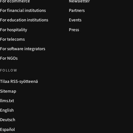
For ecommerce
Newsletter
For financial institutions
Partners
For education institutions
Events
For hospitality
Press
For telecoms
For software integrators
For NGOs
FOLLOW
Tilaa RSS-syötteenä
Sitemap
llms.txt
English
Deutsch
Español