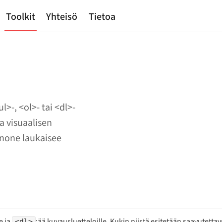
Toolkit
Yhteisö
Tietoa
l>-, <ol>- tai <dl>-
a visuaalisen
: none laukaisee
le ja
:ää kuvausluetteloille. Kukin niistä esitetään saavutett
<dl>