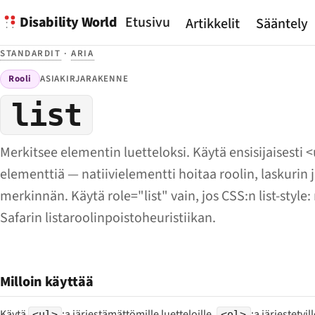
Disability World
Etusivu
Artikkelit
Sääntely
STANDARDIT
·
ARIA
Rooli
ASIAKIRJARAKENNE
list
Merkitsee elementin luetteloksi. Käytä ensisijaisesti <u
elementtiä — natiivielementti hoitaa roolin, laskurin j
merkinnän. Käytä role="list" vain, jos CSS:n list-style
Safarin listaroolinpoistoheuristiikan.
Milloin käyttää
Käytä
:a järjestämättömille luetteloille,
:a järjestetyil
<ul>
<ol>