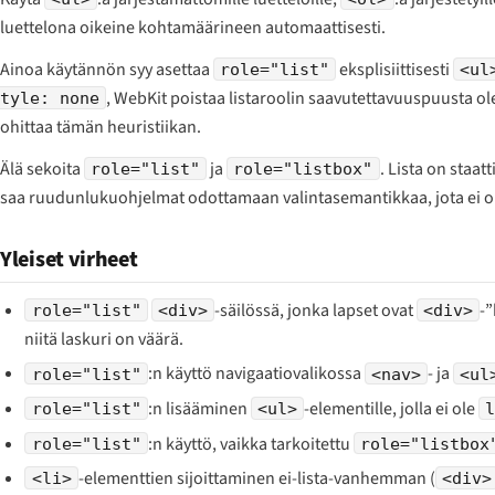
luettelona oikeine kohtamäärineen automaattisesti.
Ainoa käytännön syy asettaa
eksplisiittisesti
role="list"
<ul
, WebKit poistaa listaroolin saavutettavuuspuusta olet
tyle: none
ohittaa tämän heuristiikan.
Älä sekoita
ja
. Lista on staat
role="list"
role="listbox"
saa ruudunlukuohjelmat odottamaan valintasemantikkaa, jota ei o
Yleiset virheet
-säilössä, jonka lapset ovat
-
role="list"
<div>
<div>
niitä laskuri on väärä.
:n käyttö navigaatiovalikossa
- ja
role="list"
<nav>
<ul
:n lisääminen
-elementille, jolla ei ole
role="list"
<ul>
:n käyttö, vaikka tarkoitettu
role="list"
role="listbox
-elementtien sijoittaminen ei-lista-vanhemman (
<li>
<div>