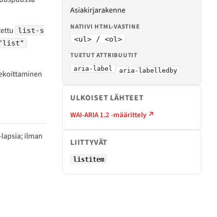
Asiakirjarakenne
NATIIVI HTML-VASTINE
tettu
list-s
<ul> / <ol>
"list"
TUETUT ATTRIBUUTIT
aria-label
aria-labelledby
 sekoittaminen
ULKOISET LÄHTEET
WAI-ARIA 1.2 -määrittely ↗
m-lapsia; ilman
LIITTYVÄT
listitem