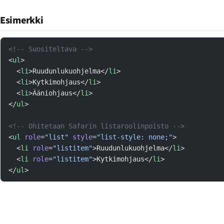
Esimerkki
<!-- Suositeltava -->
<
ul
>
  <
li
>Ruudunlukuohjelma</
li
>
  <
li
>Kytkimohjaus</
li
>
  <
li
>Ääniohjaus</
li
>
</
ul
>
<!-- Ohitetaan Safarin listaroolinpoisto -->
<
ul
 role
=
"list"
 style
=
"list-style: none;"
>
  <
li
 role
=
"listitem"
>Ruudunlukuohjelma</
li
>
  <
li
 role
=
"listitem"
>Kytkimohjaus</
li
>
</
ul
>