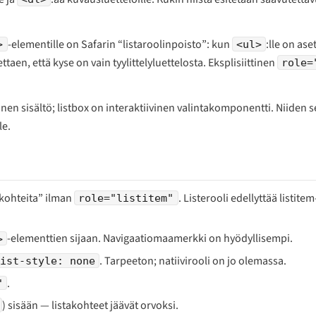
-elementille on Safarin “listaroolinpoisto”: kun
:lle on ase
>
<ul>
taen, että kyse on vain tyylittelyluettelosta. Eksplisiittinen
role=
tinen sisältö; listbox on interaktiivinen valintakomponentti. Niiden
le.
”kohteita” ilman
. Listerooli edellyttää listite
role="listitem"
-elementtien sijaan. Navigaatiomaamerkki on hyödyllisempi.
>
. Tarpeeton; natiivirooli on jo olemassa.
list-style: none
.
"
) sisään — listakohteet jäävät orvoksi.