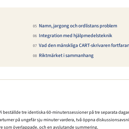
Namn, jargong och ordlistans problem
05
Integration med hjälpmedelsteknik
06
Vad den mänskliga CART-skrivaren fortfaran
07
Riktmärket i sammanhang
08
. Vi beställde tre identiska 60-minuterssessioner på tre separata dag
rner på ungefär sju minuter vardera, två öppna diskussionsavsnitt 
alare som överlappade, och en avslutande summering.