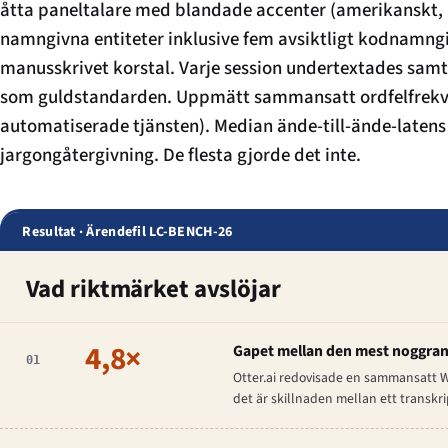
åtta paneltalare med blandade accenter (amerikanskt, br
namngivna entiteter inklusive fem avsiktligt kodnamngi
manusskrivet korstal. Varje session undertextades samt
som guldstandarden. Uppmätt sammansatt ordfelfrekv
automatiserade tjänsten). Median ände-till-ände-laten
jargongåtergivning. De flesta gjorde det inte.
Resultat · Ärendefil LC-BENCH-26
Vad riktmärket avslöjar
4,8×
Gapet mellan den mest noggran
01
Otter.ai redovisade en sammansatt WE
det är skillnaden mellan ett transkri