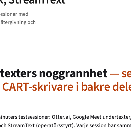
sessioner med
nåtergivning och
rtexters noggrannhet
— se
l CART-skrivare i bakre del
inuters testsessioner: Otter.ai, Google Meet undertexte
och StreamText (operatörsstyrt). Varje session bar sa