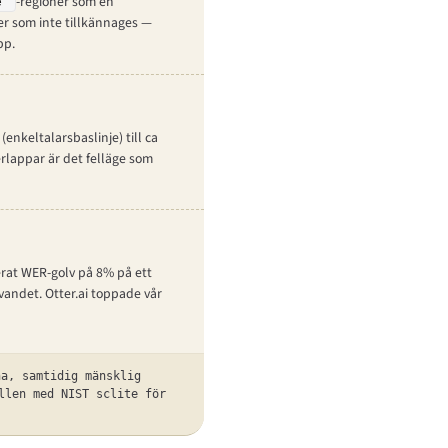
-regioner som en
e”
r som inte tillkännages —
pp.
nkeltalarsbaslinje) till ca
rlappar är det felläge som
cerat WER-golv på 8% på ett
ivandet. Otter.ai toppade vår
a, samtidig mänsklig
llen med NIST sclite för