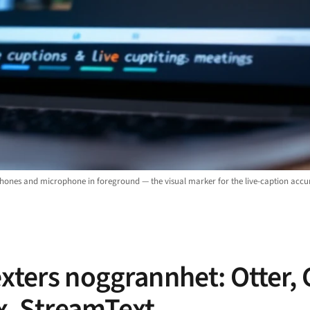
adphones and microphone in foreground — the visual marker for the live-caption ac
exters noggrannhet: Otter,
, StreamText