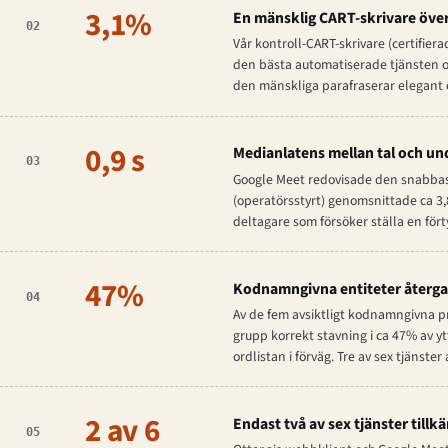
3,1%
En mänsklig CART-skrivare över
02
Vår kontroll-CART-skrivare (certifie
den bästa automatiserade tjänsten o
den mänskliga parafraserar elegant 
0,9 s
Medianlatens mellan tal och und
03
Google Meet redovisade den snabbaste
(operatörsstyrt) genomsnittade ca 3,8
deltagare som försöker ställa en fört
47%
Kodnamngivna entiteter återgav
04
Av de fem avsiktligt kodnamngivna p
grupp korrekt stavning i ca 47% av y
ordlistan i förväg. Tre av sex tjänste
2 av 6
Endast två av sex tjänster till
05