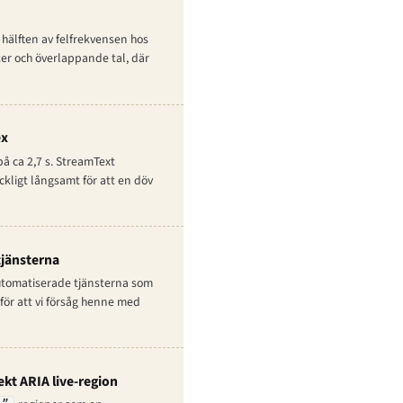
hälften av felfrekvensen hos
er och överlappande tal, där
ex
å ca 2,7 s. StreamText
ckligt långsamt för att en döv
tjänsterna
automatiserade tjänsterna som
för att vi försåg henne med
ekt ARIA live-region