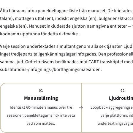
Åtta fjärraanslutna paneldeltagare läste från manuset. De briefade
talare), mottagen uttal (en), indiskt engelska (en), bulgarienskt-ac
engelska (en). Manuset inkluderade sjutton namngivna entiteter — t
kodnamn uppfunna för detta riktmärke.
Varje session undertextades simultant genom alla sex tjänster. Lju
inget tredjeparts taligenkänningslager infogades. Den professionel
samma ljud. Ordfelfrekvens beräknades mot CART-transkriptet med 
substitutions-/infognings-/borttagningsmätvärden.
01
02
Manusslåsning
Ljudrouti
Identiskt 60-minutersmanus över tre
Loopback-aggregerings
sessioner, paneldeltagarna fick inte veta
varje plattforms i
vad som mättes.
undertextningsväg s