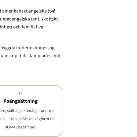
t amerikanskt engelska (två
uerat engelska (en), skottskt
nhet) och fem fiktiva
 inbyggda undertextningsväg;
 transkript tidsstämplades mot
04
Poängsättning
lite, skiftlägeskänslig, standard
n. Latens mätt via vågform-till-
DOM-tidsstämpel.