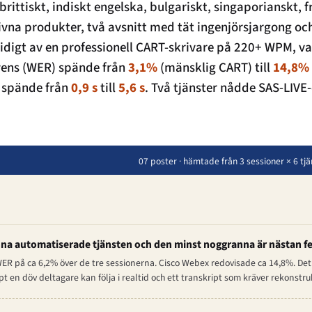
ittiskt, indiskt engelska, bulgariskt, singaporianskt, f
vna produkter, två avsnitt med tät ingenjörsjargong och
idigt av en professionell CART-skrivare på 220+ WPM, va
ens (WER) spände från
3,1%
(mänsklig CART) till
14,8%
s spände från
0,9 s
till
5,6 s
. Två tjänster nådde SAS-LIVE-
07 poster · hämtade från 3 sessioner × 6 tj
na automatiserade tjänsten och den minst noggranna är nästan 
R på ca 6,2% över de tre sessionerna. Cisco Webex redovisade ca 14,8%. Det 
pt en döv deltagare kan följa i realtid och ett transkript som kräver rekonstru