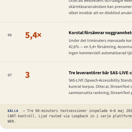
Otter.ais webbklient och Google Me
skärmläsaranvändare kan prenumerer
vilket innebär att en dövblind använd
5,4×
Korstal försämrar noggrannhete
06
Under det triminuters manusade kort
42,6% — en 5,4× försämring. Accentva
ingen kommersiell automatiserad tjäns
3
Tre leverantörer bär SAS-LIVE-
07
SAS-LIVE (Speech-Accessibility Standar
kurerat korpus. Otter.ai, StreamText 
sammansatta rankning; StreamText pl
— Tre 60-minuters testsessioner inspelade 4–6 maj 202
KÄLLA
CART-kontroll. Ljud routed via Loopback in i varje plattform
WER.