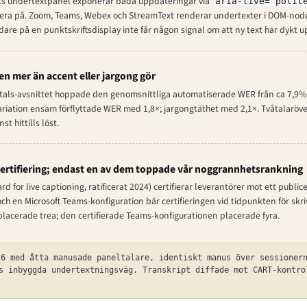
ets undertextpanel exponerar båda uppdateringar via
aria-live=“polit
a på. Zoom, Teams, Webex och StreamText renderar undertexter i DOM-node
are på en punktskriftsdisplay inte får någon signal om att ny text har dykt u
n mer än accent eller jargong gör
als-avsnittet hoppade den genomsnittliga automatiserade WER från ca 7,9% (e
riation ensam förflyttade WER med 1,8×; jargongtäthet med 2,1×. Tvåtalaröve
t hittills löst.
certifiering; endast en av dem toppade vår noggrannhetsrankning
d for live captioning, ratificerat 2024) certifierar leverantörer mot ett publi
och en Microsoft Teams-konfiguration bär certifieringen vid tidpunkten för skr
acerade trea; den certifierade Teams-konfigurationen placerade fyra.
6 med åtta manusade paneltalare, identiskt manus över sessionern
s inbyggda undertextningsväg. Transkript diffade mot CART-kontro