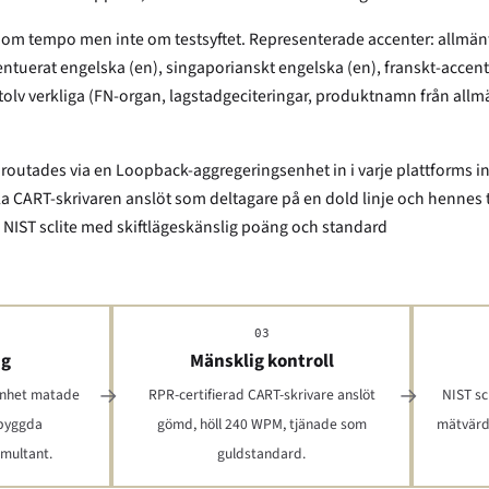
s om tempo men inte om testsyftet. Representerade accenter: allmän
centuerat engelska (en), singaporianskt engelska (en), franskt-accent
olv verkliga (FN-organ, lagstadgeciteringar, produktnamn från allmä
d routades via en Loopback-aggregeringsenhet in i varje plattforms
la CART-skrivaren anslöt som deltagare på en dold linje och hennes
NIST sclite med skiftlägeskänslig poäng och standard
03
ng
Mänsklig kontroll
enhet matade
RPR-certifierad CART-skrivare anslöt
NIST sc
nbyggda
gömd, höll 240 WPM, tjänade som
mätvärde
imultant.
guldstandard.