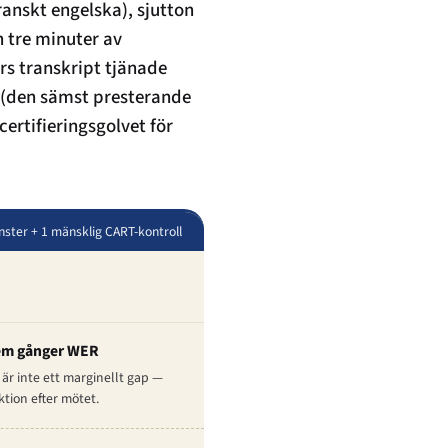
ranskt engelska), sjutton
 tre minuter av
rs transkript tjänade
(den sämst presterande
certifieringsgolvet för
änster + 1 mänsklig CART-kontroll
fem gånger WER
är inte ett marginellt gap —
ktion efter mötet.