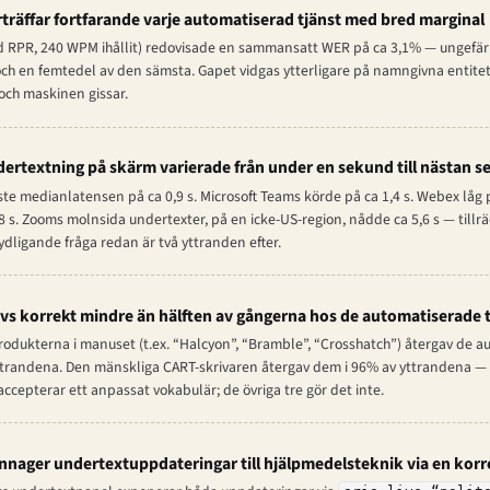
träffar fortfarande varje automatiserad tjänst med bred marginal
rad RPR, 240 WPM ihållit) redovisade en sammansatt WER på ca 3,1% — ungefär 
ch en femtedel av den sämsta. Gapet vidgas ytterligare på namngivna entitet
och maskinen gissar.
ertextning på skärm varierade från under en sekund till nästan s
 medianlatensen på ca 0,9 s. Microsoft Teams körde på ca 1,4 s. Webex låg p
 s. Zooms molnsida undertexter, på en icke-US-region, nådde ca 5,6 s — tillrä
ydligande fråga redan är två yttranden efter.
s korrekt mindre än hälften av gångerna hos de automatiserade 
rodukterna i manuset (t.ex. “Halcyon”, “Bramble”, “Crosshatch”) återgav de 
ttrandena. Den mänskliga CART-skrivaren återgav dem i 96% av yttrandena — 
r accepterar ett anpassat vokabulär; de övriga tre gör det inte.
kännager undertextuppdateringar till hjälpmedelsteknik via en korr