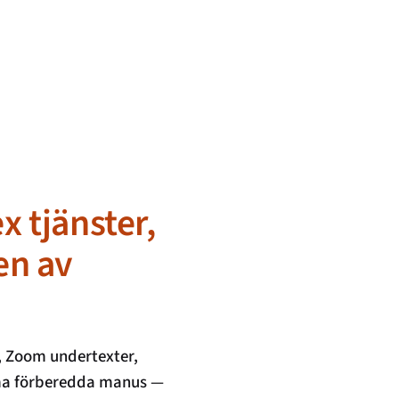
x tjänster,
en av
r, Zoom undertexter,
mma förberedda manus —