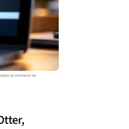
чмарка за точност на
tter,