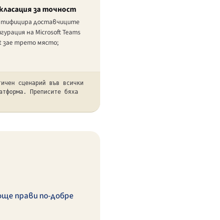
класация за точност
сертифицира доставчиците
гурация на Microsoft Teams
t зае трето място;
тичен сценарий във всички
атформа. Преписите бяха
още прави по-добре