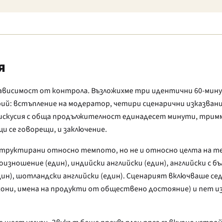
я
зависимост от контрола. Възложихме три идентични 60-мин
арий: встъпление на модератор, четири сценарични изказван
дискусия с обща продължителност единадесет минути, трим
и се говорещи, и заключение.
структирани относно темпото, но не и относно целта на т
зношение (един), индийски английски (един), английски с бъ
(един), шотландски английски (един). Сценарият включваше с
кони, имена на продукти от обществено достояние) и пет и