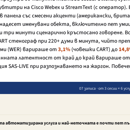
убтитри на Cisco Webex и StreamText (с оператор).
в панела със смесени акценти (американски, брита
демнадесет именувани обекта, включително пет ум
и три минути сценарично кръстосано говорене. Вс
RT стенограф при 220+ думи в минута, чийто пре
уми (WER) варираше от
3,1%
(човешки CART) до
14,
ианната латентност от край до край варираше о
ия SAS-LIVE при разпознаването на жаргон. Повече
07 записа · от 3 сесии × 6 у
та автоматизирана услуга и най-неточната е почти пет п