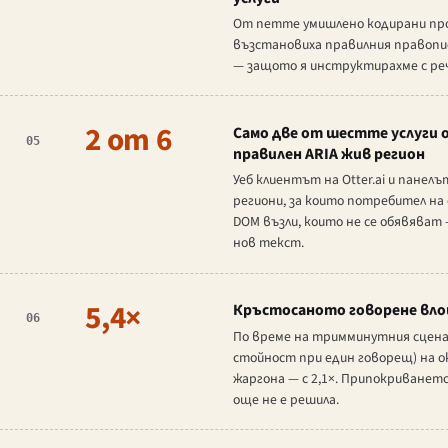
От петте умишлено кодирани проду
възстановиха правилния правопис
— защото я инструктирахме с ре
2 от 6
Само две от шестте услуги
05
правилен ARIA жив регион
Уеб клиентът на Otter.ai и панел
региони, за които потребител на 
DOM възли, които не се обявяват —
нов текст.
5,4×
Кръстосаното говорене вл
06
По време на тримминутния сценар
стойност при един говорещ) на о
жаргона — с 2,1×. Припокриванет
още не е решила.