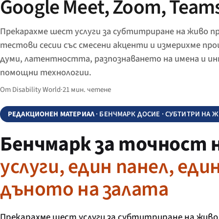
Google Meet, Zoom, Teams
Прекарахме шест услуги за субтитриране на живо п
тестови сесии със смесени акценти и измерихме пр
думи, латентността, разпознаването на имена и и
помощни технологии.
От Disability World
·
21 мин. четене
РЕДАКЦИОНЕН МАТЕРИАЛ
· БЕНЧМАРК ДОСИЕ · СУБТИТРИ НА 
Бенчмарк за точност 
услуги, един панел, ед
дъното на залата
Прекарахме шест услуги за субтитриране на живо п