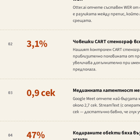
Otter.ai отчете съставен WER от 
е разликата между препис, който 
срещата.
3,1%
Човешки CART стенограф все
02
Нашият контролен CART стеногра
приблизително половината от про
увеличава допълнително при име
предполага.
0,9 сек
Медианната латентност меж
03
Google Meet отчете най-бързата м
около 2,7 сек. StreamText (с опер
сек — достатъчно бавно, че глух 
47%
Кодираните обекти бяха въ
04
услуги