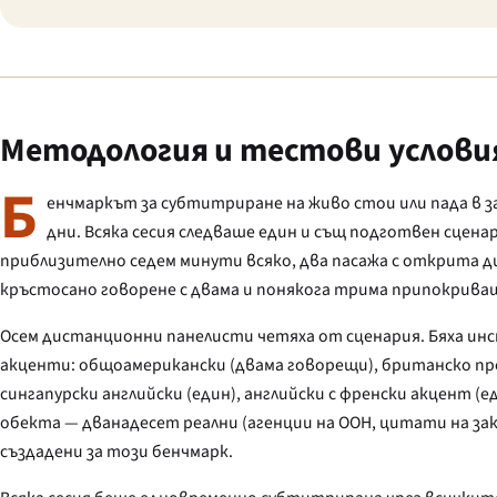
Методология и тестови услови
Б
енчмаркът за субтитриране на живо стои или пада в 
дни. Всяка сесия следваше един и същ подготвен сцен
приблизително седем минути всяко, два пасажа с открита 
кръстосано говорене с двама и понякога трима припокриващ
Осем дистанционни панелисти четяха от сценария. Бяха ин
акценти: общоамерикански (двама говорещи), британско прои
сингапурски английски (един), английски с френски акцент 
обекта — дванадесет реални (агенции на ООН, цитати на за
създадени за този бенчмарк.