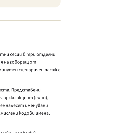
утни сесии в три отделни
ия на говорещ от
минутен сценаричен пасаж с
еста. Представени
лгарски акцент (един),
едемнадесет именувани
змислени кодови имена,