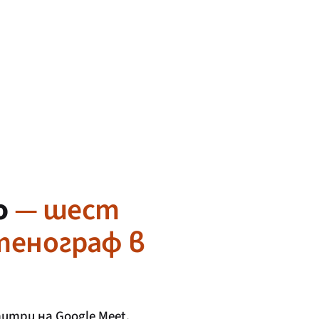
о
— шест
стенограф в
итри на Google Meet,