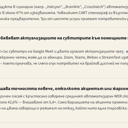
кта в сценария (напр. „Halcyon“, „Bramble“, „Crosshatch“) автоматиз
 в около 47% от изказванията. Човешкият CART стенограф ги възста
чника предварително. Три от шестте услуги приемат потребителски р
 обявяват актуализациите на субтитрите към помощните 
ът със субтитри на Google Meet и двата излагат актуализациите чрез
екранен четец може да се абонира. Zoom, Teams, Webex и StreamText и
 което означава, че сляпо-глух потребител на брайлов дисплей не получ
ошава точността повече, отколкото акцентът или жарго
ичен пасаж с кръстосано говорене средният автоматизиран WER скоч
коло 42,6% — влошаване от 5,4×. Само вариацията на акцента промени
о на двама говорещи е режимът на отказ, който нито една търговска