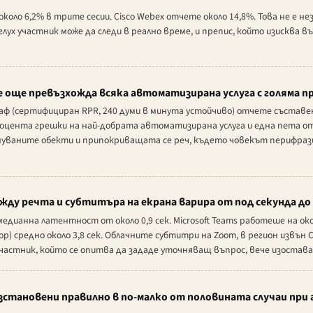
около 6,2% в трите сесии. Cisco Webex отчете около 14,8%. Това не е 
глух участник може да следи в реално време, и препис, който изисква 
 още превъзхожда всяка автоматизирана услуга с голяма п
ф (сертифициран RPR, 240 думи в минута устойчиво) отчете съставен
цента грешки на най-добрата автоматизирана услуга и една пета от
нуваните обекти и припокриващата се реч, където човекът перифраз
ду речта и субтитъра на екрана варира от под секунда д
едианна латентност от около 0,9 сек. Microsoft Teams работеше на окол
атор) средно около 3,8 сек. Облачните субтитри на Zoom, в регион извън 
участник, който се опитва да зададе уточняващ въпрос, вече изостава 
зстановени правилно в по-малко от половината случаи пр