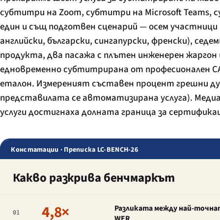
субтитри на Zoom, субтитри на Microsoft Teams, с
един и същ подготвен сценарий — осем участници 
английски, български, сингапурски, френски), се
продукта, два пасажа с плътен инженерен жаргон 
едновременно субтитрирана от професионален CA
еталон. Измереният съставен процент грешни д
представилата се автоматизирана услуга). Мед
услуги достигнаха долната граница за сертификац
Констатации · Преписка LC-BENCH-26
Какво разкрива бенчмаркът
4,8×
Разликата между най-точна
01
WER