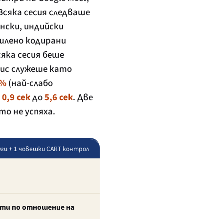
 Всяка сесия следваше
нски, индийски
ишлено кодирани
яка сесия беше
пис служеше като
8%
(най-слабо
т
0,9 сек
до
5,6 сек
. Две
то не успяха.
слуги + 1 човешки CART контрол
ъти по отношение на