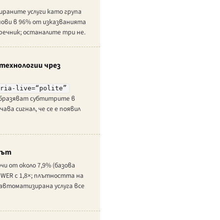
ираните услуги като група
нови в 96% от изказванията
ечник; останалите три не.
технологии чрез
aria-live=“polite”
зобразяват субтитрите в
ава сигнал, че се е появил
нът
и от около 7,9% (базова
 WER с 1,8×; плътността на
 автоматизирана услуга все