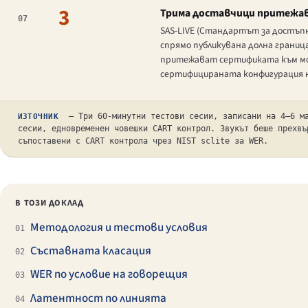
3
Трима доставчици притежава
07
SAS-LIVE (Стандартът за достъпн
спрямо публикувана долна граница 
притежават сертификата към моме
сертифицираната конфигурация н
— Три 60-минутни тестови сесии, записани на 4–6 ма
ИЗТОЧНИК
сесии, едновременен човешки CART контрол. Звукът беше прехвъ
съпоставени с CART контрола чрез NIST sclite за WER.
В ТОЗИ ДОКЛАД
Методология и тестови условия
01
Съставната класация
02
WER по условие на говорещия
03
Латентност по линията
04