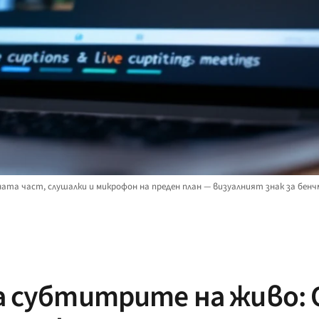
ата част, слушалки и микрофон на преден план — визуалният знак за бен
 субтитрите на живо: O