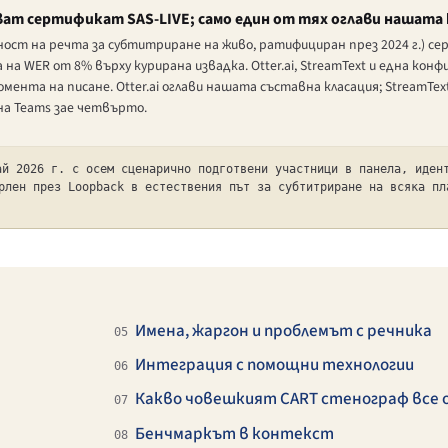
т сертификат SAS-LIVE; само един от тях оглави нашата 
ост на речта за субтитриране на живо, ратифициран през 2024 г.) 
на WER от 8% върху курирана извадка. Otter.ai, StreamText и една конфи
нта на писане. Otter.ai оглави нашата съставна класация; StreamTex
а Teams зае четвърто.
й 2026 г. с осем сценарично подготвени участници в панела, иден
рлен през Loopback в естествения път за субтитриране на всяка пл
Имена, жаргон и проблемът с речника
05
Интеграция с помощни технологии
06
Какво човешкият CART стенограф все 
07
Бенчмаркът в контекст
08