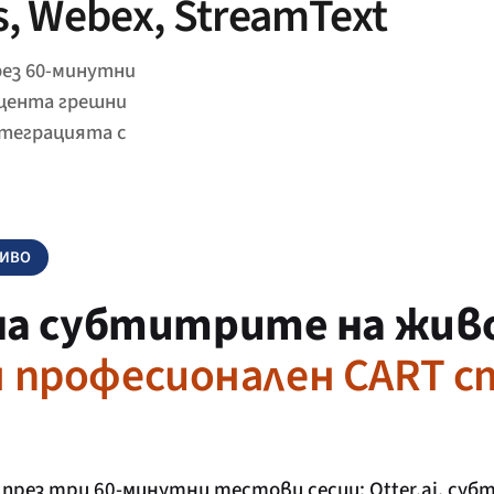
, Webex, StreamText
рез 60-минутни
оцента грешни
нтеграцията с
ЖИВО
на субтитрите на жив
ин професионален CART 
рез три 60-минутни тестови сесии: Otter.ai, субт