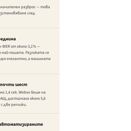
незначителен разброс — това
възстановяване след
реднина
 WER от около 3,1% —
 най-лошата. Разликата се
ира елегантно, а машината
о почти шест
о 1,4 сек. Webex беше на
САЩ, достигнаха около 5,6
с две реплики.
и автоматизираните