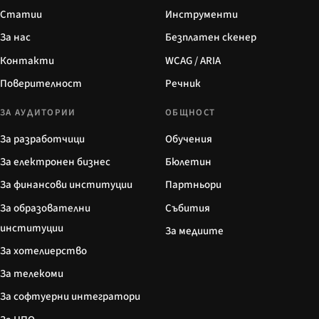
Статии
Инструменти
За нас
Безплатен скенер
Контакти
WCAG / ARIA
Поверителност
Речник
ЗА АУДИТОРИИ
ОБЩНОСТ
За разработчици
Обучения
За електронен бизнес
Бюлетин
За финансови институции
Партньори
За образователни
Събития
институции
За медиите
За хотелиерство
За телекоми
За софтуерни интегратори