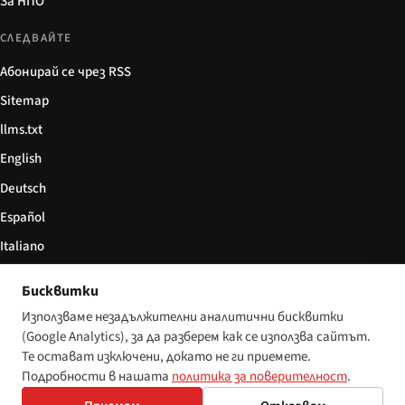
За НПО
СЛЕДВАЙТЕ
Абонирай се чрез RSS
Sitemap
llms.txt
English
Deutsch
Español
Italiano
Български
Бисквитки
简体中文
Използваме незадължителни аналитични бисквитки
(Google Analytics), за да разберем как се използва сайтът.
Те остават изключени, докато не ги приемете.
Подробности в нашата
политика за поверителност
.
© 2026 Disability World. Всички права запазени.
Настройки за бисквитки