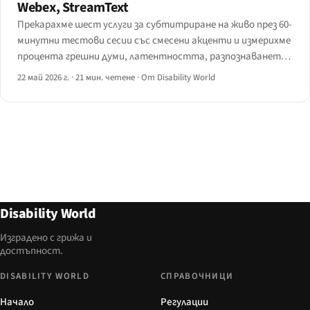
Webex, StreamText
Прекарахме шест услуги за субтитриране на живо през 60-
минутни тестови сесии със смесени акценти и измерихме
процента грешни думи, латентността, разпознаването
на имена и интеграцията с помощни технологии.
22 май 2026 г.
·
21 мин. четене
·
От Disability World
Disability World
Изградено с грижа и
достъпност.
DISABILITY WORLD
СПРАВОЧНИЦИ
Начало
Регулации