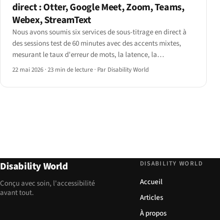
direct : Otter, Google Meet, Zoom, Teams,
Webex, StreamText
Nous avons soumis six services de sous-titrage en direct à
des sessions test de 60 minutes avec des accents mixtes,
mesurant le taux d'erreur de mots, la latence, la
mémorisation des noms et l'intégration AT.
22 mai 2026
·
23 min de lecture
·
Par Disability World
DISABILITY WORLD
Disability World
Accueil
Conçu avec soin, l'accessibilité
avant tout.
Articles
À propos