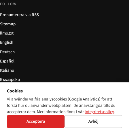
FOLLOW
Prenumerera via RSS
Sitemap
llms.txt
English
Deutsch
Español
Italiano
Български
简体中文
Cookies
Vi använder valfria analyscookies (Google Analytics) för att
förstå hur du använder webbplatsen. De är avstängda tills du
accepterar dem. Mer information finns i vår
integritetspolicy
.
© 2026 Disability World. Alla rättigheter förbehållna.
Cookie settings
Acceptera
Avböj
English
Deutsch
Español
Italiano
Български
简体中文
Polski
Français
Språk: