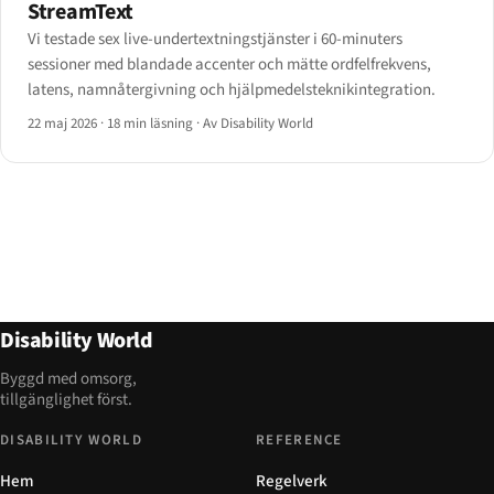
StreamText
Vi testade sex live-undertextningstjänster i 60-minuters
sessioner med blandade accenter och mätte ordfelfrekvens,
latens, namnåtergivning och hjälpmedelsteknikintegration.
22 maj 2026
·
18 min läsning
·
Av Disability World
Disability World
Byggd med omsorg,
tillgänglighet först.
DISABILITY WORLD
REFERENCE
Hem
Regelverk