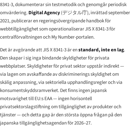
8341-3, dokumenterar sin testmetodik och genomgår periodisk
omvärdering.
Digital Agency
(
デジタル庁
), inrättad september
2021, publicerar en regeringsövergripande handbok för
webbtillgänglighet som operationaliserar JIS X 8341-3 för
centralförvaltningen och My Number-portalen.
Det är avgörande att JIS X 8341-3 är en
standard, inte en lag
.
Den skapar i sig inga bindande skyldigheter för privata
webbplatser. Skyldigheter för privat sektor uppstår indirekt —
via lagen om avskaffande av diskriminerings skyldighet om
skälig anpassning, via sektoriella upphandlingsregler och via
konsumentskyddsramverket. Det finns ingen japansk
motsvarighet till EU:s EAA — ingen horisontell
privatsektorslagstiftning om tillgänglighet av produkter och
tjänster — och detta gap är den största öppna frågan på den
japanska tillgänglighetsagendan för 2026–27.