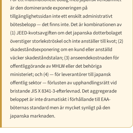
är den dominerande exponeringen på
tillgänglighetssidan inte ett enskilt administrativt
bötesbelopp — det finns inte. Det är
kombinationen
av
(1) JEED-kvotsavgiften om det japanska dotterbolaget
överstiger storlekströskel och inte anställer till kvot; (2)
skadeståndsexponering om en kund eller anställd
väcker skadeståndstalan; (3) anseendekostnaden för
offentliggörande av MHLW eller det behöriga
ministeriet; och (4) — för leverantörer till japansk
offentlig sektor — förlusten av upphandlingsrätt vid
bristande JIS X 8341-3-efterlevnad. Det aggregerade
beloppet är inte dramatiskt i förhållande till EAA-
böternas standard men är mycket synligt på den
japanska marknaden.