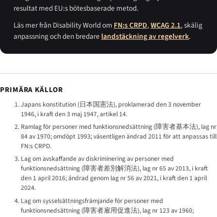
resultat med EU:s bötesbaserade metod.
Läs mer från Disability World om
FN:s CRPD
,
WCAG 2.1
, skälig
anpassning och den bredare
landstäckning av regelverk
.
PRIMÄRA KÄLLOR
Japans konstitution (
日本国憲法
), proklamerad den 3 november
1946, i kraft den 3 maj 1947, artikel 14.
Ramlag för personer med funktionsnedsättning (
障害者基本法
), lag nr
84 av 1970; omdöpt 1993; väsentligen ändrad 2011 för att anpassas till
FN:s CRPD.
Lag om avskaffande av diskriminering av personer med
funktionsnedsättning (
障害者差別解消法
), lag nr 65 av 2013, i kraft
den 1 april 2016; ändrad genom lag nr 56 av 2021, i kraft den 1 april
2024.
Lag om sysselsättningsfrämjande för personer med
funktionsnedsättning (
障害者雇用促進法
), lag nr 123 av 1960;