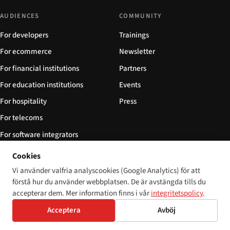
AUDIENCES
COMMUNITY
For developers
Trainings
For ecommerce
Newsletter
For financial institutions
Partners
For education institutions
Events
For hospitality
Press
For telecoms
For software integrators
For NGOs
Cookies
Vi använder valfria analyscookies (Google Analytics) för att
FOLLOW
förstå hur du använder webbplatsen. De är avstängda tills du
Prenumerera via RSS
accepterar dem. Mer information finns i vår
integritetspolicy
.
Sitemap
Acceptera
Avböj
llms.txt