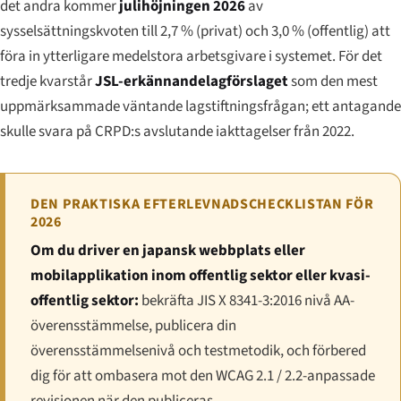
det andra kommer
julihöjningen 2026
av
sysselsättningskvoten till 2,7 % (privat) och 3,0 % (offentlig) att
föra in ytterligare medelstora arbetsgivare i systemet. För det
tredje kvarstår
JSL-erkännandelagförslaget
som den mest
uppmärksammade väntande lagstiftningsfrågan; ett antagande
skulle svara på CRPD:s avslutande iakttagelser från 2022.
DEN PRAKTISKA EFTERLEVNADSCHECKLISTAN FÖR
2026
Om du driver en japansk webbplats eller
mobilapplikation inom offentlig sektor eller kvasi-
offentlig sektor:
bekräfta JIS X 8341-3:2016 nivå AA-
överensstämmelse, publicera din
överensstämmelsenivå och testmetodik, och förbered
dig för att ombasera mot den WCAG 2.1 / 2.2-anpassade
revisionen när den publiceras.