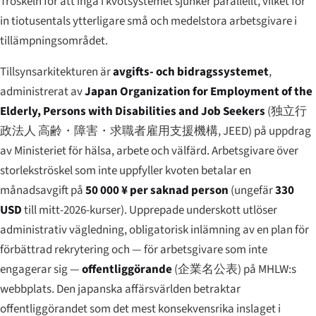
Tröskeln för att ingå i kvotsystemet sjunker parallellt, vilket för
in tiotusentals ytterligare små och medelstora arbetsgivare i
tillämpningsområdet.
Tillsynsarkitekturen är
avgifts- och bidragssystemet
,
administrerat av
Japan Organization for Employment of the
Elderly, Persons with Disabilities and Job Seekers
(
独立行
政法人 高齢・障害・求職者雇用支援機構
, JEED) på uppdrag
av Ministeriet för hälsa, arbete och välfärd. Arbetsgivare över
storlekströskel som inte uppfyller kvoten betalar en
månadsavgift på
50 000 ¥ per saknad person
(ungefär
330
USD
till mitt-2026-kurser). Upprepade underskott utlöser
administrativ vägledning, obligatorisk inlämning av en plan för
förbättrad rekrytering och — för arbetsgivare som inte
engagerar sig —
offentliggörande
(
企業名公表
) på MHLW:s
webbplats. Den japanska affärsvärlden betraktar
offentliggörandet som det mest konsekvensrika inslaget i