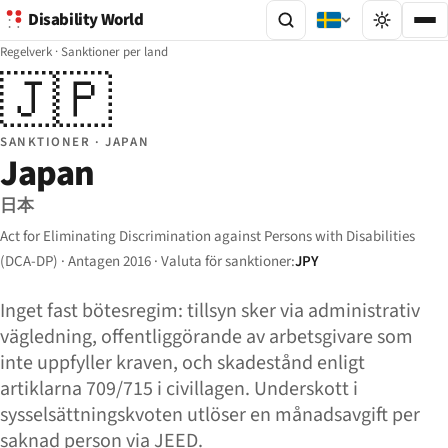
Disability World
Regelverk
·
Sanktioner per land
🇯🇵
SANKTIONER · JAPAN
Japan
日本
Act for Eliminating Discrimination against Persons with Disabilities
(DCA-DP) · Antagen 2016 · Valuta för sanktioner:
JPY
Inget fast bötesregim: tillsyn sker via administrativ
vägledning, offentliggörande av arbetsgivare som
inte uppfyller kraven, och skadestånd enligt
artiklarna 709/715 i civillagen. Underskott i
sysselsättningskvoten utlöser en månadsavgift per
saknad person via JEED.