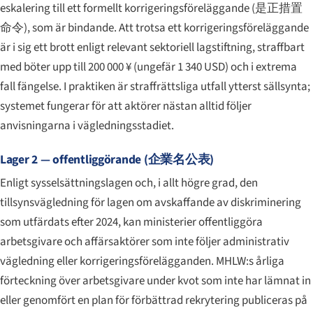
eskalering till ett formellt korrigeringsföreläggande (
是正措置
命令
), som är bindande. Att trotsa ett korrigeringsföreläggande
är i sig ett brott enligt relevant sektoriell lagstiftning, straffbart
med böter upp till 200 000 ¥ (ungefär 1 340 USD) och i extrema
fall fängelse. I praktiken är straffrättsliga utfall ytterst sällsynta;
systemet fungerar för att aktörer nästan alltid följer
anvisningarna i vägledningsstadiet.
Lager 2 — offentliggörande (
企業名公表
)
Enligt sysselsättningslagen och, i allt högre grad, den
tillsynsvägledning för lagen om avskaffande av diskriminering
som utfärdats efter 2024, kan ministerier offentliggöra
arbetsgivare och affärsaktörer som inte följer administrativ
vägledning eller korrigeringsförelägganden. MHLW:s årliga
förteckning över arbetsgivare under kvot som inte har lämnat in
eller genomfört en plan för förbättrad rekrytering publiceras på