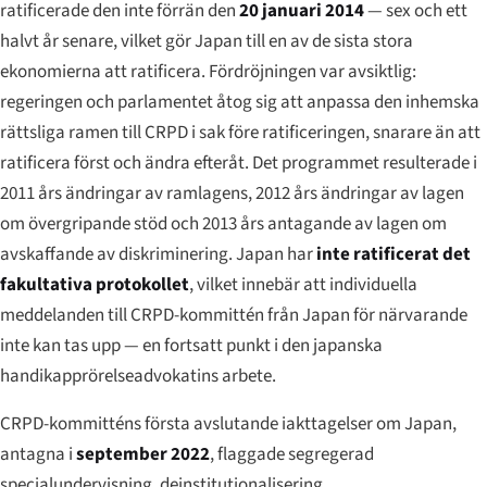
ratificerade den inte förrän den
20 januari 2014
— sex och ett
halvt år senare, vilket gör Japan till en av de sista stora
ekonomierna att ratificera. Fördröjningen var avsiktlig:
regeringen och parlamentet åtog sig att anpassa den inhemska
rättsliga ramen till CRPD i sak
före
ratificeringen, snarare än att
ratificera först och ändra efteråt. Det programmet resulterade i
2011 års ändringar av ramlagens, 2012 års ändringar av lagen
om övergripande stöd och 2013 års antagande av lagen om
avskaffande av diskriminering. Japan har
inte ratificerat det
fakultativa protokollet
, vilket innebär att individuella
meddelanden till CRPD-kommittén från Japan för närvarande
inte kan tas upp — en fortsatt punkt i den japanska
handikapprörelseadvokatins arbete.
CRPD-kommitténs första avslutande iakttagelser om Japan,
antagna i
september 2022
, flaggade segregerad
specialundervisning, deinstitutionalisering,