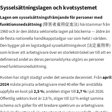
Sysselsättningslagen och kvotsystemet
Lagen om sysselsättningsfrämjande för personer med
funktionsnedsättning
(
障害者雇用促進法
) härstammar från
1960 och är den äldsta sektoriella lagen på böckerna — äldre än
de flesta nationella handikappstadgar var som helst i världen.
Den bygger på en lagstadgad sysselsättningskvot (
法定雇用率
)
som kräver att arbetsgivare över en storlekströskel ser till att en
definierad andel av deras personalstyrka utgörs av personer
med funktionsnedsättning.
Kvoten har stigit stadigt under det senaste decenniet. Från
april
2024
måste privata arbetsgivare med 40 eller fler anställda
uppfylla en kvot på
2,5 %
; andelen stiger till
2,7 %
i juli 2026.
Offentlig sektors kvot är 2,8 %, stiger till 3,0 % enligt samma
schema och gäller för ett bredare spektrum av arbetsgivare.