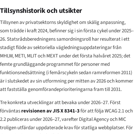
Tillsynshistorik och utsikter
Tillsynen av privatsektorns skyldighet om skälig anpassning,
som trädde i kraft 2024, befinner sig i sin första cykel under 2025–
26. Statsrådsberedningens samordningsroll har resulterat i ett
stadigt flöde av sektoriella vägledningsuppdateringar från
MHLW, METI, MLIT och MEXT under det första halvåret 2025; det
femte grundläggande programmet för personer med
funktionsnedsättning (i femårscykeln sedan ramreformen 2011)
är i slutskedet av sin utformning per mitten av 2026 och kommer
att fastställa genomförandeprioriteringarna fram till 2031.
Tre konkreta utvecklingar att bevaka under 2026–27. Först
förväntas
revisionen av JIS X 8341-3
för att följa WCAG 2.1 och
2.2 publiceras under 2026–27, varefter Digital Agency och MIC
troligen utfärdar uppdaterade krav för statliga webbplatser. För