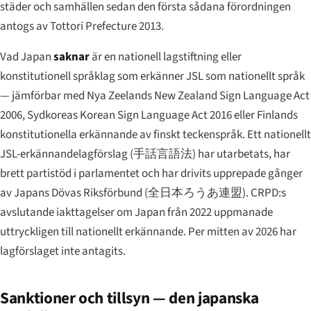
städer och samhällen sedan den första sådana förordningen
antogs av Tottori Prefecture 2013.
Vad Japan
saknar
är en nationell lagstiftning eller
konstitutionell språklag som erkänner JSL som nationellt språk
— jämförbar med Nya Zeelands New Zealand Sign Language Act
2006, Sydkoreas Korean Sign Language Act 2016 eller Finlands
konstitutionella erkännande av finskt teckenspråk. Ett nationellt
JSL-erkännandelagförslag (
手話言語法
) har utarbetats, har
brett partistöd i parlamentet och har drivits upprepade gånger
av Japans Dövas Riksförbund (
全日本ろうあ連盟
). CRPD:s
avslutande iakttagelser om Japan från 2022 uppmanade
uttryckligen till nationellt erkännande. Per mitten av 2026 har
lagförslaget inte antagits.
Sanktioner och tillsyn — den japanska