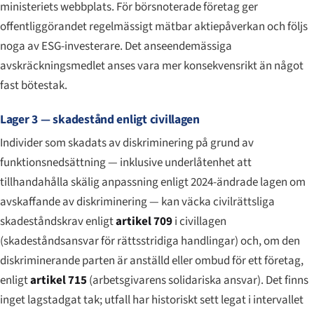
ministeriets webbplats. För börsnoterade företag ger
offentliggörandet regelmässigt mätbar aktiepåverkan och följs
noga av ESG-investerare. Det anseendemässiga
avskräckningsmedlet anses vara mer konsekvensrikt än något
fast bötestak.
Lager 3 — skadestånd enligt civillagen
Individer som skadats av diskriminering på grund av
funktionsnedsättning — inklusive underlåtenhet att
tillhandahålla skälig anpassning enligt 2024-ändrade lagen om
avskaffande av diskriminering — kan väcka civilrättsliga
skadeståndskrav enligt
artikel 709
i civillagen
(skadeståndsansvar för rättsstridiga handlingar) och, om den
diskriminerande parten är anställd eller ombud för ett företag,
enligt
artikel 715
(arbetsgivarens solidariska ansvar). Det finns
inget lagstadgat tak; utfall har historiskt sett legat i intervallet