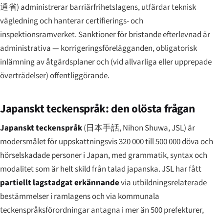
通省
) administrerar barriärfrihetslagens, utfärdar teknisk
vägledning och hanterar certifierings- och
inspektionsramverket. Sanktioner för bristande efterlevnad är
administrativa — korrigeringsförelägganden, obligatorisk
inlämning av åtgärdsplaner och (vid allvarliga eller upprepade
överträdelser) offentliggörande.
Japanskt teckenspråk: den olösta frågan
Japanskt teckenspråk
(
日本手話
,
Nihon Shuwa
, JSL) är
modersmålet för uppskattningsvis 320 000 till 500 000 döva och
hörselskadade personer i Japan, med grammatik, syntax och
modalitet som är helt skild från talad japanska. JSL har fått
partiellt lagstadgat erkännande
via utbildningsrelaterade
bestämmelser i ramlagens och via kommunala
teckenspråksförordningar antagna i mer än 500 prefekturer,