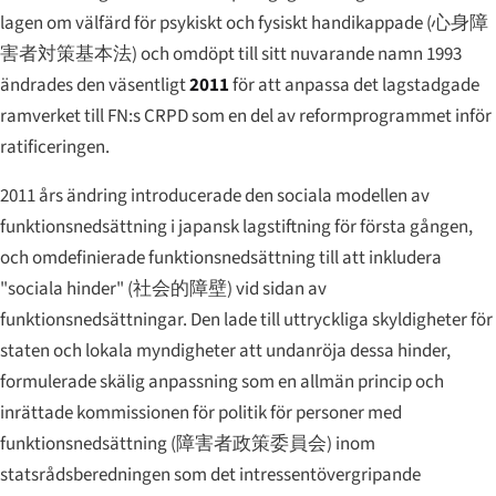
lagen om välfärd för psykiskt och fysiskt handikappade (
心身障
害者対策基本法
) och omdöpt till sitt nuvarande namn 1993
ändrades den väsentligt
2011
för att anpassa det lagstadgade
ramverket till FN:s CRPD som en del av reformprogrammet inför
ratificeringen.
2011 års ändring introducerade den sociala modellen av
funktionsnedsättning i japansk lagstiftning för första gången,
och omdefinierade funktionsnedsättning till att inkludera
"sociala hinder" (
社会的障壁
) vid sidan av
funktionsnedsättningar. Den lade till uttryckliga skyldigheter för
staten och lokala myndigheter att undanröja dessa hinder,
formulerade skälig anpassning som en allmän princip och
inrättade kommissionen för politik för personer med
funktionsnedsättning (
障害者政策委員会
) inom
statsrådsberedningen som det intressentövergripande