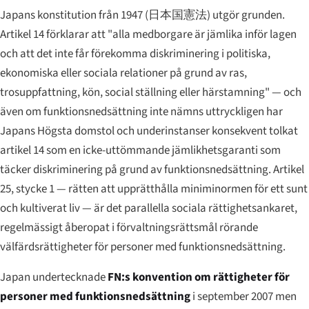
Japans konstitution från 1947 (
日本国憲法
) utgör grunden.
Artikel 14 förklarar att "alla medborgare är jämlika inför lagen
och att det inte får förekomma diskriminering i politiska,
ekonomiska eller sociala relationer på grund av ras,
trosuppfattning, kön, social ställning eller härstamning" — och
även om funktionsnedsättning inte nämns uttryckligen har
Japans Högsta domstol och underinstanser konsekvent tolkat
artikel 14 som en icke-uttömmande jämlikhetsgaranti som
täcker diskriminering på grund av funktionsnedsättning. Artikel
25, stycke 1 — rätten att upprätthålla miniminormen för ett sunt
och kultiverat liv — är det parallella sociala rättighetsankaret,
regelmässigt åberopat i förvaltningsrättsmål rörande
välfärdsrättigheter för personer med funktionsnedsättning.
Japan undertecknade
FN:s konvention om rättigheter för
personer med funktionsnedsättning
i september 2007 men