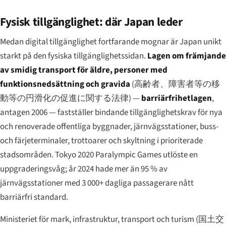
Fysisk tillgänglighet: där Japan leder
Medan digital tillgänglighet fortfarande mognar är Japan unikt
starkt på den fysiska tillgänglighetssidan.
Lagen om främjande
av smidig transport för äldre, personer med
funktionsnedsättning och gravida
(
高齢者、障害者等の移
動等の円滑化の促進に関する法律
) —
barriärfrihetlagen
,
antagen 2006 — fastställer bindande tillgänglighetskrav för nya
och renoverade offentliga byggnader, järnvägsstationer, buss-
och färjeterminaler, trottoarer och skyltning i prioriterade
stadsområden. Tokyo 2020 Paralympic Games utlöste en
uppgraderingsvåg; år 2024 hade mer än 95 % av
järnvägsstationer med 3 000+ dagliga passagerare nått
barriärfri standard.
Ministeriet för mark, infrastruktur, transport och turism (
国土交