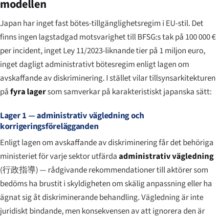
modellen
Japan har inget fast bötes-tillgänglighetsregim i EU-stil. Det
finns ingen lagstadgad motsvarighet till BFSG:s tak på 100 000 €
per incident, inget Ley 11/2023-liknande tier på 1 miljon euro,
inget dagligt administrativt bötesregim enligt lagen om
avskaffande av diskriminering. I stället vilar tillsynsarkitekturen
på
fyra lager
som samverkar på karakteristiskt japanska sätt:
Lager 1 — administrativ vägledning och
korrigeringsförelägganden
Enligt lagen om avskaffande av diskriminering får det behöriga
ministeriet för varje sektor utfärda
administrativ vägledning
(
行政指導
) — rådgivande rekommendationer till aktörer som
bedöms ha brustit i skyldigheten om skälig anpassning eller ha
ägnat sig åt diskriminerande behandling. Vägledning är inte
juridiskt bindande, men konsekvensen av att ignorera den är