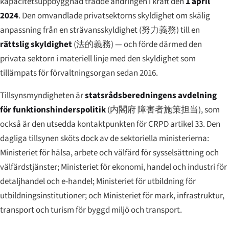
kapacitetsuppbyggnad trädde ändringen i kraft den
1 april
2024
. Den omvandlade privatsektorns skyldighet om skälig
anpassning från en strävansskyldighet (
努力義務
) till en
rättslig skyldighet
(
法的義務
) — och förde därmed den
privata sektorn i materiell linje med den skyldighet som
tillämpats för förvaltningsorgan sedan 2016.
Tillsynsmyndigheten är
statsrådsberedningens avdelning
för funktionshinderspolitik
(
内閣府 障害者施策担当
), som
också är den utsedda kontaktpunkten för CRPD artikel 33. Den
dagliga tillsynen sköts dock av de sektoriella ministerierna:
Ministeriet för hälsa, arbete och välfärd för sysselsättning och
välfärdstjänster; Ministeriet för ekonomi, handel och industri för
detaljhandel och e-handel; Ministeriet för utbildning för
utbildningsinstitutioner; och Ministeriet för mark, infrastruktur,
transport och turism för byggd miljö och transport.