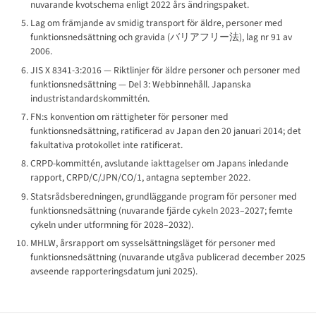
nuvarande kvotschema enligt 2022 års ändringspaket.
Lag om främjande av smidig transport för äldre, personer med
funktionsnedsättning och gravida (
バリアフリー法
), lag nr 91 av
2006.
JIS X 8341-3:2016 — Riktlinjer för äldre personer och personer med
funktionsnedsättning — Del 3: Webbinnehåll. Japanska
industristandards­kommittén.
FN:s konvention om rättigheter för personer med
funktionsnedsättning, ratificerad av Japan den 20 januari 2014; det
fakultativa protokollet inte ratificerat.
CRPD-kommittén, avslutande iakttagelser om Japans inledande
rapport, CRPD/C/JPN/CO/1, antagna september 2022.
Statsrådsberedningen, grundläggande program för personer med
funktionsnedsättning (nuvarande fjärde cykeln 2023–2027; femte
cykeln under utformning för 2028–2032).
MHLW, årsrapport om sysselsättningsläget för personer med
funktionsnedsättning (nuvarande utgåva publicerad december 2025
avseende rapporteringsdatum juni 2025).