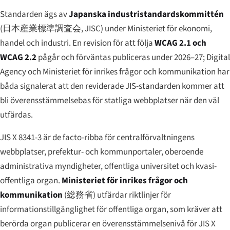
Standarden ägs av
Japanska industristandards­kommittén
(
日本産業標準調査会
, JISC) under Ministeriet för ekonomi,
handel och industri. En revision för att följa
WCAG 2.1 och
WCAG 2.2
pågår och förväntas publiceras under 2026–27; Digital
Agency och Ministeriet för inrikes frågor och kommunikation har
båda signalerat att den reviderade JIS-standarden kommer att
bli överensstämmelsebas för statliga webbplatser när den väl
utfärdas.
JIS X 8341-3 är de facto-ribba för centralförvaltningens
webbplatser, prefektur- och kommunportaler, oberoende
administrativa myndigheter, offentliga universitet och kvasi-
offentliga organ.
Ministeriet för inrikes frågor och
kommunikation
(
総務省
) utfärdar
riktlinjer för
informationstillgänglighet för offentliga organ
, som kräver att
berörda organ publicerar en överensstämmelsenivå för JIS X