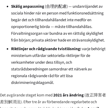
Skälig anpassning
(
合理的配慮
) — undanröjandet av
sociala hinder när en person med funktionsnedsättning
begär det och tillhandahållandet inte medför en
oproportionerlig börda — måste tillhandahållas.
Förvaltningsorgan var bundna av en rättslig skyldighet
från början; privata aktörer hade en strävansskyldighet.
Riktlinjer och rådgivande tvistlösning:
varje behörigt
ministerium utfärdar sektoriella riktlinjer för de
verksamheter under dess tillsyn, och
statsrådsberedningen samordnar ett nätverk av
regionala rådgivande råd för att lösa
diskrimineringsklagomål.
Det avgörande steget kom med
2021 års ändring
(
改正障害者
差別解消法
). Efter tre år av förberedande regelarbete och