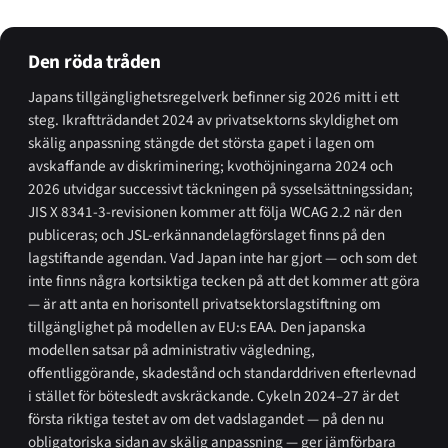
Den röda tråden
Japans tillgänglighetsregelverk befinner sig 2026 mitt i ett
steg. Ikraftträdandet 2024 av privatsektorns skyldighet om
skälig anpassning stängde det största gapet i lagen om
avskaffande av diskriminering; kvothöjningarna 2024 och
2026 utvidgar successivt täckningen på sysselsättningssidan;
JIS X 8341-3-revisionen kommer att följa WCAG 2.2 när den
publiceras; och JSL-erkännandelagförslaget finns på den
lagstiftande agendan. Vad Japan inte har gjort — och som det
inte finns några kortsiktiga tecken på att det kommer att göra
— är att anta en horisontell privatsektorslagstiftning om
tillgänglighet på modellen av EU:s EAA. Den japanska
modellen satsar på administrativ vägledning,
offentliggörande, skadestånd och standarddriven efterlevnad
i stället för bötesledt avskräckande. Cykeln 2024–27 är det
första riktiga testet av om det vadslagandet — på den nu
obligatoriska sidan av skälig anpassning — ger jämförbara