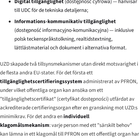
Digital tillgänglighet
(
dostępność cyfrowa
) — hänvisar
till UDC för de tekniska detaljerna;
Informations-kommunikativ tillgänglighet
(
dostępność informacyjno-komunikacyjna
) — inklusive
polsk teckenspråkstolkning, realtidstextning,
lättlästmaterial och dokument i alternativa format.
UZD skapade två tillsynsmekanismer utan direkt motsvarighet i
de flesta andra EU-stater. För det första ett
tillgänglighetscertifieringssystem
administrerat av PFRON,
under vilket offentliga organ kan ansöka om ett
"tillgänglighetscertifikat" (
certyfikat dostępności
) utfärdat av
ackrediterade certifieringsorgan efter en granskning mot UZD:s
minimikrav. För det andra en
individuell
klagomålsmekanism
: varje person med ett "särskilt behov"
kan lämna in ett klagomål till PFRON om ett offentligt organ har