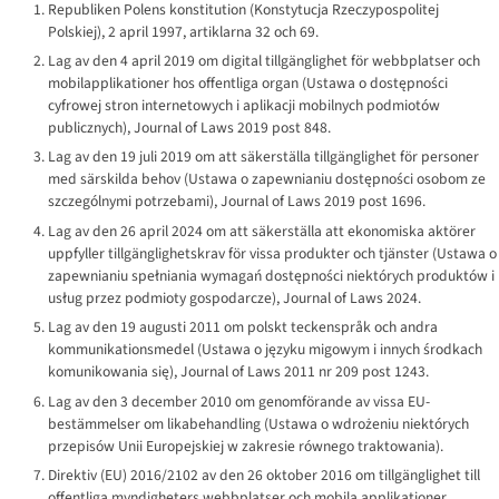
Republiken Polens konstitution (
Konstytucja Rzeczypospolitej
Polskiej
), 2 april 1997, artiklarna 32 och 69.
Lag av den 4 april 2019 om digital tillgänglighet för webbplatser och
mobilapplikationer hos offentliga organ (
Ustawa o dostępności
cyfrowej stron internetowych i aplikacji mobilnych podmiotów
publicznych
),
Journal of Laws
2019 post 848.
Lag av den 19 juli 2019 om att säkerställa tillgänglighet för personer
med särskilda behov (
Ustawa o zapewnianiu dostępności osobom ze
szczególnymi potrzebami
),
Journal of Laws
2019 post 1696.
Lag av den 26 april 2024 om att säkerställa att ekonomiska aktörer
uppfyller tillgänglighetskrav för vissa produkter och tjänster (
Ustawa o
zapewnianiu spełniania wymagań dostępności niektórych produktów i
usług przez podmioty gospodarcze
),
Journal of Laws
2024.
Lag av den 19 augusti 2011 om polskt teckenspråk och andra
kommunikationsmedel (
Ustawa o języku migowym i innych środkach
komunikowania się
),
Journal of Laws
2011 nr 209 post 1243.
Lag av den 3 december 2010 om genomförande av vissa EU-
bestämmelser om likabehandling (
Ustawa o wdrożeniu niektórych
przepisów Unii Europejskiej w zakresie równego traktowania
).
Direktiv (EU) 2016/2102 av den 26 oktober 2016 om tillgänglighet till
offentliga myndigheters webbplatser och mobila applikationer