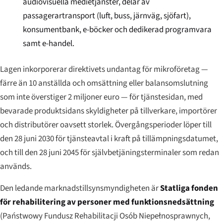
audiovisuella medietjänster, delar av
passagerartransport (luft, buss, järnväg, sjöfart),
konsumentbank, e-böcker och dedikerad programvara
samt e-handel.
Lagen inkorporerar direktivets undantag för mikroföretag —
färre än 10 anställda och omsättning eller balansomslutning
som inte överstiger 2 miljoner euro — för tjänstesidan, med
bevarade produktsidans skyldigheter på tillverkare, importörer
och distributörer oavsett storlek. Övergångsperioder löper till
den 28 juni 2030 för tjänsteavtal i kraft på tillämpningsdatumet,
och till den 28 juni 2045 för självbetjäningsterminaler som redan
används.
Den ledande marknadstillsynsmyndigheten är
Statliga fonden
för rehabilitering av personer med funktionsnedsättning
(
Państwowy Fundusz Rehabilitacji Osób Niepełnosprawnych
,