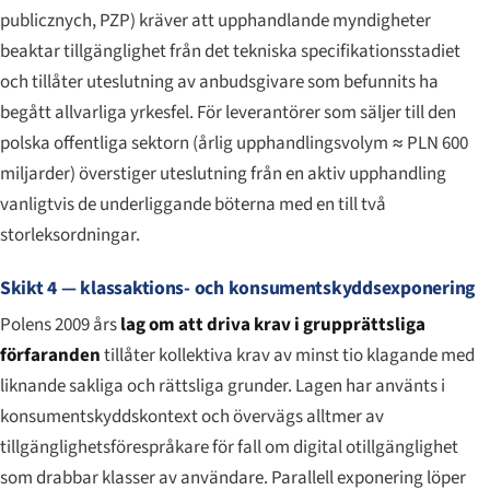
publicznych
, PZP) kräver att upphandlande myndigheter
beaktar tillgänglighet från det tekniska specifikationsstadiet
och tillåter uteslutning av anbudsgivare som befunnits ha
begått allvarliga yrkesfel. För leverantörer som säljer till den
polska offentliga sektorn (årlig upphandlingsvolym ≈ PLN 600
miljarder) överstiger uteslutning från en aktiv upphandling
vanligtvis de underliggande böterna med en till två
storleksordningar.
Skikt 4 — klassaktions- och konsumentskyddsexponering
Polens 2009 års
lag om att driva krav i grupprättsliga
förfaranden
tillåter kollektiva krav av minst tio klagande med
liknande sakliga och rättsliga grunder. Lagen har använts i
konsumentskyddskontext och övervägs alltmer av
tillgänglighetsförespråkare för fall om digital otillgänglighet
som drabbar klasser av användare. Parallell exponering löper