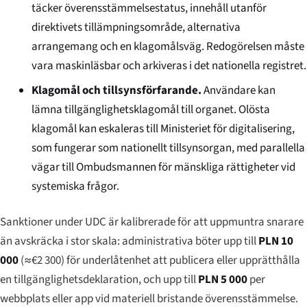
täcker överensstämmelsestatus, innehåll utanför
direktivets tillämpningsområde, alternativa
arrangemang och en klagomålsväg. Redogörelsen måste
vara maskinläsbar och arkiveras i det nationella registret.
Klagomål och tillsynsförfarande.
Användare kan
lämna tillgänglighetsklagomål till organet. Olösta
klagomål kan eskaleras till Ministeriet för digitalisering,
som fungerar som nationellt tillsynsorgan, med parallella
vägar till Ombudsmannen för mänskliga rättigheter vid
systemiska frågor.
Sanktioner under UDC är kalibrerade för att uppmuntra snarare
än avskräcka i stor skala: administrativa böter upp till
PLN 10
000
(≈€2 300) för underlåtenhet att publicera eller upprätthålla
en tillgänglighetsdeklaration, och upp till
PLN 5 000
per
webbplats eller app vid materiell bristande överensstämmelse.