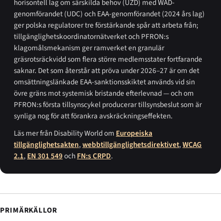
horisontell lag om särskilda behov (UZD) med WAD-
genomförandet (UDC) och EAA-genomförandet (2024 års lag)
ger polska regulatorer tre förstärkande spår att arbeta från;
tillgänglighetskoordinatornätverket och PFRON:s
klagomålsmekanism ger ramverket en granulär
gräsrotsräckvidd som flera större medlemsstater fortfarande
saknar. Det som återstår att pröva under 2026–27 är om det
omsättningslänkade EAA-sanktionsskiktet används vid sin
övre gräns mot systemisk bristande efterlevnad — och om
PFRON:s första tillsynscykel producerar tillsynsbeslut som är
synliga nog för att förankra avskräckningseffekten.
Läs mer från Disability World om
Europeiska
tillgänglighetsakten
,
webbtillgänglighetsdirektivet
,
WCAG
2.1
,
EN 301 549
och
FN:s CRPD
.
PRIMÄRKÄLLOR