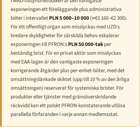
i WAD-tillsynsmetodiken är den vanligaste
exponeringen ett föreläggande plus administrativa
böter i intervallet
PLN 5 000–10 000
(≈€1 160–€2 300).
För ett offentligt organ som misslyckas med UZD:s
bredare skyldigheter för särskilda behov eskalerar
exponeringen till PFRON:s
PLN 50 000-tak
per
beständig brist. För en privat aktör som misslyckas
med EAA-lagen är den vanligaste exponeringen
korrigerande åtgärder plus per-enhet-böter, med det
omsättningslänkade skiktet (upp till 10 % av den årliga
omsättningen) reserverat för systemiska brister. För
produkter eller tjänster med gränsöverskridande
räckvidd kan ett polskt PFRON-konstaterande utlösa
parallella förfaranden i varje annan medlemsstat.