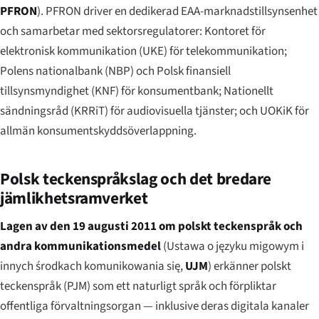
PFRON
). PFRON driver en dedikerad EAA-marknadstillsynsenhet
och samarbetar med sektorsregulatorer: Kontoret för
elektronisk kommunikation (UKE) för telekommunikation;
Polens nationalbank (NBP) och Polsk finansiell
tillsynsmyndighet (KNF) för konsumentbank; Nationellt
sändningsråd (KRRiT) för audiovisuella tjänster; och UOKiK för
allmän konsumentskyddsöverlappning.
Polsk teckenspråkslag och det bredare
jämlikhetsramverket
Lagen av den 19 augusti 2011 om polskt teckenspråk och
andra kommunikationsmedel
(
Ustawa o języku migowym i
innych środkach komunikowania się
,
UJM
) erkänner polskt
teckenspråk (PJM) som ett naturligt språk och förpliktar
offentliga förvaltningsorgan — inklusive deras digitala kanaler