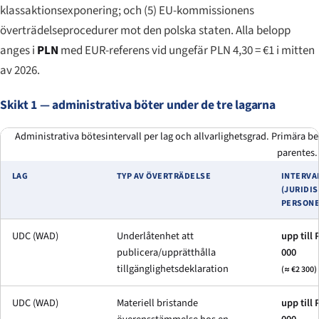
klassaktionsexponering; och (5) EU-kommissionens
överträdelseprocedurer mot den polska staten. Alla belopp
anges i
PLN
med EUR-referens vid ungefär PLN 4,30 = €1 i mitten
av 2026.
Skikt 1 — administrativa böter under de tre lagarna
Administrativa bötesintervall per lag och allvarlighetsgrad. Primära b
parentes.
LAG
TYP AV ÖVERTRÄDELSE
INTERVA
(JURIDI
PERSONE
UDC (WAD)
Underlåtenhet att
upp till 
publicera/upprätthålla
000
tillgänglighetsdeklaration
(≈ €2 300)
UDC (WAD)
Materiell bristande
upp till 