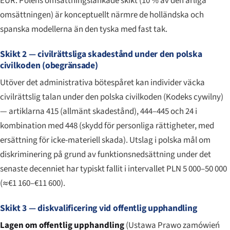
EUR. Polens omsättningslänkade skikt (10 % av den årliga
omsättningen) är konceptuellt närmre de holländska och
spanska modellerna än den tyska med fast tak.
Skikt 2 — civilrättsliga skadestånd under den polska
civilkoden (obegränsade)
Utöver det administrativa bötespåret kan individer väcka
civilrättslig talan under den polska civilkoden (
Kodeks cywilny
)
— artiklarna 415 (allmänt skadestånd), 444–445 och 24 i
kombination med 448 (skydd för personliga rättigheter, med
ersättning för icke-materiell skada). Utslag i polska mål om
diskriminering på grund av funktionsnedsättning under det
senaste decenniet har typiskt fallit i intervallet PLN 5 000–50 000
(≈€1 160–€11 600).
Skikt 3 — diskvalificering vid offentlig upphandling
Lagen om offentlig upphandling
(
Ustawa Prawo zamówień