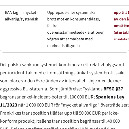
EAA-lag — mycket
Upprepade eller systemiska
upp till
allvarlig/systemisk
brott mot en konsumentklass,
av den å
falska
omsättn
överensstämmelsedeklarationer,
(utan tak 
vägran att samarbeta med
absoluta 
marknadstillsynen
Det polska sanktionsystemet kombinerar ett relativt blygsamt
per-incident-tak med ett omsättningslänkat systembrott-skikt
som placerar den övre änden av intervallet i linje med de mer
aggressiva EU-staterna. Som jämförelse: Tysklands
BFSG §37
begränsar enkel-incident-böter till 100 000 EUR;
Spaniens Ley
11/2023
når 1 000 000 EUR för "mycket allvarliga" överträdelser;
Frankrikes transposition tillåter upp till 50 000 EUR per icke-
konform produkt; Italiens transposition begränsar till 40 000