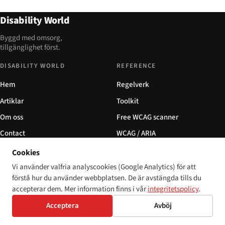
Disability World
Byggd med omsorg,
tillgänglighet först.
DISABILITY WORLD
REFERENCE
Hem
Regelverk
Artiklar
Toolkit
Om oss
Free WCAG scanner
Contact
WCAG / ARIA
Privacy
Glossary
Cookies
Vi använder valfria analyscookies (Google Analytics) för att
AUDIENCES
COMMUNITY
förstå hur du använder webbplatsen. De är avstängda tills du
For developers
Trainings
accepterar dem. Mer information finns i vår
integritetspolicy
.
For ecommerce
Newsletter
Acceptera
Avböj
For financial institutions
Partners