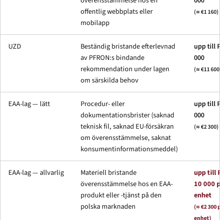
överensstämmelse hos en
000
offentlig webbplats eller
(≈ €1 160)
mobilapp
UZD
Beständig bristande efterlevnad
upp till 
av PFRON:s bindande
000
rekommendation under lagen
(≈ €11 600
om särskilda behov
EAA-lag — lätt
Procedur- eller
upp till 
dokumentationsbrister (saknad
000
teknisk fil, saknad EU-försäkran
(≈ €2 300)
om överensstämmelse, saknat
konsumentinformationsmeddel)
EAA-lag — allvarlig
Materiell bristande
upp till
överensstämmelse hos en EAA-
10 000 
produkt eller -tjänst på den
enhet
polska marknaden
(≈ €2 300 
enhet)