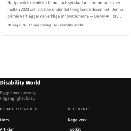
Hjälpmedelsteknik för blinda och synskadade förändrades mer
mellan 2023 och 2026 än under det föregående decenniet. Denna
primer kartlägger de verkliga innovationerna — Be My AI, Ray-
Ban Meta, smarta käppar, Monarch och AI-skärmläsare — med
30 maj 2026
·
17 min läsning
·
Av Disability World
vad de levererar och var de fortfarande brister.
Disability World
Byggd med omsorg,
tillgänglighet först.
DISABILITY WORLD
REFERENCE
Hem
Regelverk
Artiklar
Toolkit