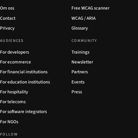
Om oss
Free WCAG scanner
Contact
WCAG / ARIA
Privacy
Glossary
AUDIENCES
COMMUNITY
For developers
Trainings
For ecommerce
Newsletter
For financial institutions
Partners
For education institutions
Events
For hospitality
Press
For telecoms
For software integrators
For NGOs
FOLLOW