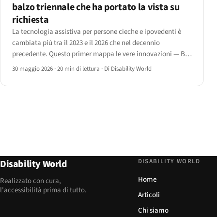
balzo triennale che ha portato la vista su
richiesta
La tecnologia assistiva per persone cieche e ipovedenti è
cambiata più tra il 2023 e il 2026 che nel decennio
precedente. Questo primer mappa le vere innovazioni — Be
My AI, Ray-Ban Meta, cani intelligenti, il Monarch e i lettori
30 maggio 2026
·
20 min di lettura
·
Di Disability World
AI — con ciò che offre e dove ancora fallisce.
DISABILITY WORLD
Disability World
Home
Realizzato con cura,
l'accessibilità prima di tutto.
Articoli
Chi siamo