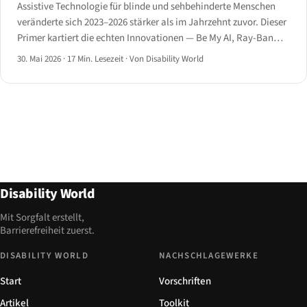
Assistive Technologie für blinde und sehbehinderte Menschen
veränderte sich 2023–2026 stärker als im Jahrzehnt zuvor. Dieser
Primer kartiert die echten Innovationen — Be My AI, Ray-Ban
Meta, smarter Langstock, Monarch und KI-Screenreader — was
30. Mai 2026
·
17 Min. Lesezeit
·
Von Disability World
jedes Gerät leistet und wo es noch scheitert.
Disability World
Mit Sorgfalt erstellt,
Barrierefreiheit zuerst.
DISABILITY WORLD
NACHSCHLAGEWERKE
Start
Vorschriften
Artikel
Toolkit