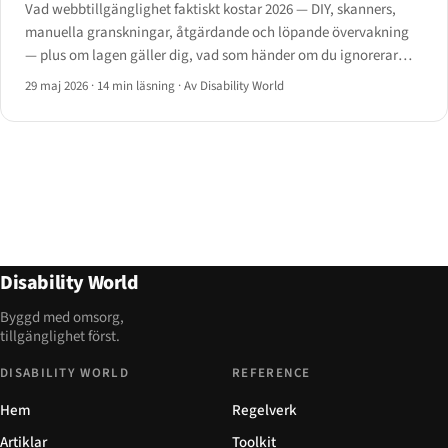
Vad webbtillgänglighet faktiskt kostar 2026 — DIY, skanners,
manuella granskningar, åtgärdande och löpande övervakning
— plus om lagen gäller dig, vad som händer om du ignorerar
den, och när du bör anlita hjälp.
29 maj 2026
·
14 min läsning
·
Av Disability World
Disability World
Byggd med omsorg,
tillgänglighet först.
DISABILITY WORLD
REFERENCE
Hem
Regelverk
Artiklar
Toolkit