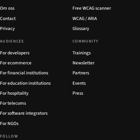
Om oss
Free WCAG scanner
Contact
WCAG / ARIA
Privacy
Glossary
AUDIENCES
COMMUNITY
For developers
Trainings
For ecommerce
Newsletter
For financial institutions
Partners
For education institutions
Events
For hospitality
Press
For telecoms
For software integrators
For NGOs
FOLLOW