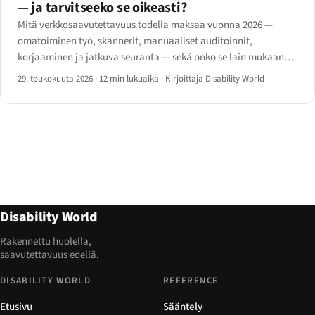
— ja tarvitseeko se oikeasti?
Mitä verkkosaavutettavuus todella maksaa vuonna 2026 —
omatoiminen työ, skannerit, manuaaliset auditoinnit,
korjaaminen ja jatkuva seuranta — sekä onko se lain mukaan
pakollista, mitä tapahtuu jos laiminlyö velvollisuuden ja milloin
29. toukokuuta 2026
·
12 min lukuaika
·
Kirjoittaja Disability World
kannattaa palkata ammattilainen.
Disability World
Rakennettu huolella,
saavutettavuus edellä.
DISABILITY WORLD
REFERENCE
Etusivu
Sääntely