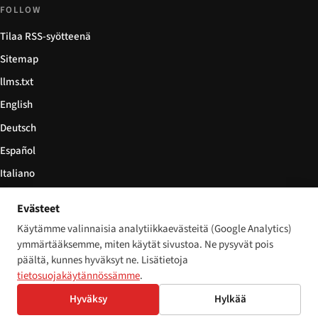
FOLLOW
Tilaa RSS-syötteenä
Sitemap
llms.txt
English
Deutsch
Español
Italiano
Български
Evästeet
简体中文
Käytämme valinnaisia analytiikkaevästeitä (Google Analytics)
ymmärtääksemme, miten käytät sivustoa. Ne pysyvät pois
päältä, kunnes hyväksyt ne. Lisätietoja
tietosuojakäytännössämme
.
© 2026 Disability World. Kaikki oikeudet pidätetään.
Cookie settings
Hyväksy
Hylkää
English
Deutsch
Español
Italiano
Български
简体中文
Polski
Français
Nederlands
Kieli: