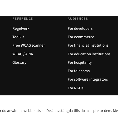
REFERENCE
AUDIENCES
Regelverk
For developers
Toolkit
For ecommerce
Free WCAG scanner
For financial institutions
WCAG / ARIA
For education institutions
Glossary
For hospitality
For telecoms
For software integrators
For NGOs
hur du använder webbplatsen. De är avstängda tills du accepterar dem. M