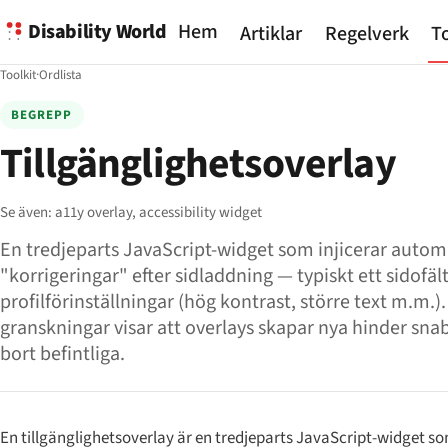
Disability World
Hem
Artiklar
Regelverk
To
Toolkit
·
Ordlista
BEGREPP
Tillgänglighetsoverlay
Se även:
a11y overlay,
accessibility widget
En tredjeparts JavaScript-widget som injicerar autom
"korrigeringar" efter sidladdning — typiskt ett sidofä
profilförinställningar (hög kontrast, större text m.m.
granskningar visar att overlays skapar nya hinder sna
bort befintliga.
En tillgänglighetsoverlay är en tredjeparts JavaScript-widget so