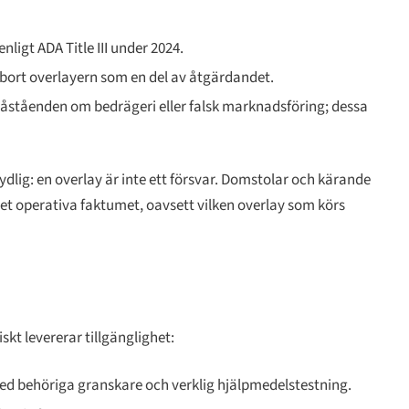
igt ADA Title III under 2024.
 bort
overlayern som en del av åtgärdandet.
 påståenden om bedrägeri eller falsk marknadsföring; dessa
lig: en overlay är inte ett försvar. Domstolar och kärande
t operativa faktumet, oavsett vilken overlay som körs
kt levererar tillgänglighet:
 behöriga granskare och verklig hjälpmedelstestning.