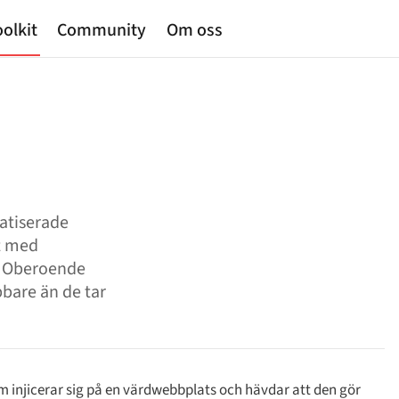
olkit
Community
Om oss
atiserade
lt med
). Oberoende
bbare än de tar
m injicerar sig på en värdwebbplats och hävdar att den gör