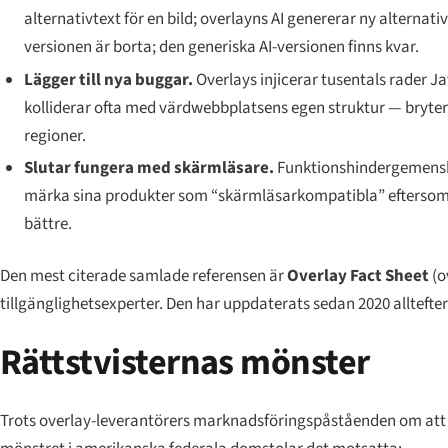
alternativtext för en bild; overlayns AI genererar ny alterna
versionen är borta; den generiska AI-versionen finns kvar.
Lägger till nya buggar.
Overlays injicerar tusentals rader J
kolliderar ofta med värdwebbplatsens egen struktur — bryter 
regioner.
Slutar fungera med skärmläsare.
Funktionshindergemenska
märka sina produkter som “skärmläsarkompatibla” eftersom
bättre.
Den mest citerade samlade referensen är
Overlay Fact Sheet
(o
tillgänglighetsexperter. Den har uppdaterats sedan 2020 alltefte
Rättstvisternas mönster
Trots overlay-leverantörers marknadsföringspåståenden om att d