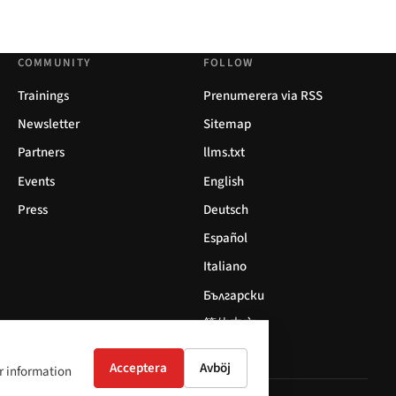
COMMUNITY
FOLLOW
Trainings
Prenumerera via RSS
Newsletter
Sitemap
Partners
llms.txt
Events
English
Press
Deutsch
Español
Italiano
Български
简体中文
Acceptera
Avböj
er information