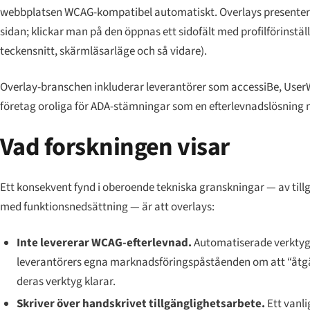
webbplatsen WCAG-kompatibel automatiskt. Overlays presenteras 
sidan; klickar man på den öppnas ett sidofält med profilförinstäl
teckensnitt, skärmläsarläge och så vidare).
Overlay-branschen inkluderar leverantörer som accessiBe, UserW
företag oroliga för ADA-stämningar som en efterlevnadslösning
Vad forskningen visar
Ett konsekvent fynd i oberoende tekniska granskningar — av til
med funktionsnedsättning — är att overlays:
Inte levererar WCAG-efterlevnad.
Automatiserade verktyg
leverantörers egna marknadsföringspåståenden om att “åtgär
deras verktyg klarar.
Skriver över handskrivet tillgänglighetsarbete.
Ett vanl