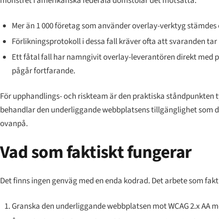
mönstret i amerikanska federala domstolar det motsatta:
Mer än 1 000 företag som använder overlay-verktyg stämdes enl
Förlikningsprotokoll i dessa fall kräver ofta att svaranden
tar
Ett fåtal fall har namngivit overlay-leverantören direkt med
pågår fortfarande.
För upphandlings- och riskteam är den praktiska ståndpunkten tyd
behandlar den underliggande webbplatsens tillgänglighet som de
ovanpå.
Vad som faktiskt fungerar
Det finns ingen genväg med en enda kodrad. Det arbete som faktis
Granska den underliggande webbplatsen mot WCAG 2.x AA med