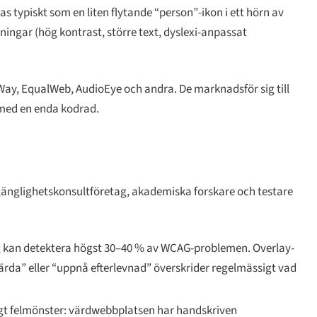
typiskt som en liten flytande “person”-ikon i ett hörn av
lningar (hög kontrast, större text, dyslexi-anpassat
ay, EqualWeb, AudioEye och andra. De marknadsför sig till
 med en enda kodrad.
lgänglighetskonsultföretag, akademiska forskare och testare
 kan detektera högst 30–40 % av WCAG-problemen. Overlay-
da” eller “uppnå efterlevnad” överskrider regelmässigt vad
igt felmönster: värdwebbplatsen har handskriven