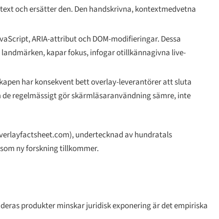
tivtext och ersätter den. Den handskrivna, kontextmedvetna
avaScript, ARIA-attribut och DOM-modifieringar. Dessa
landmärken, kapar fokus, infogar otillkännagivna live-
pen har konsekvent bett overlay-leverantörer att sluta
 de regelmässigt gör skärmläsaranvändning sämre, inte
verlayfactsheet.com), undertecknad av hundratals
rsom ny forskning tillkommer.
eras produkter minskar juridisk exponering är det empiriska