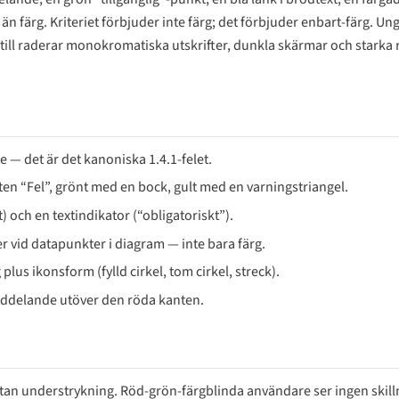
 färg. Kriteriet förbjuder inte färg; det förbjuder enbart-färg. Ung
ill raderar monokromatiska utskrifter, dunkla skärmar och starka 
e — det är det kanoniska 1.4.1-felet.
xten “Fel”, grönt med en bock, gult med en varningstriangel.
) och en textindikator (“obligatoriskt”).
ler vid datapunkter i diagram — inte bara färg.
plus ikonsform (fylld cirkel, tom cirkel, streck).
lmeddelande utöver den röda kanten.
 utan understrykning. Röd-grön-färgblinda användare ser ingen skill