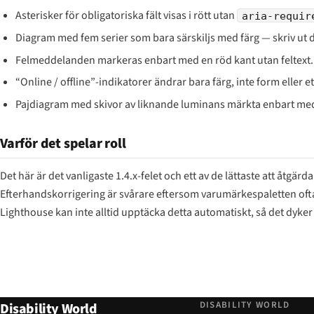
Asterisker för obligatoriska fält visas i rött utan
aria-requir
Diagram med fem serier som bara särskiljs med färg — skriv ut dia
Felmeddelanden markeras enbart med en röd kant utan feltext.
“Online / offline”-indikatorer ändrar bara färg, inte form eller et
Pajdiagram med skivor av liknande luminans märkta enbart med 
Varför det spelar roll
Det här är det vanligaste 1.4.x-felet och ett av de lättaste att åtgärd
Efterhandskorrigering är svårare eftersom varumärkespaletten ofta
Lighthouse kan inte alltid upptäcka detta automatiskt, så det dyke
DISABILITY WORLD
Disability World