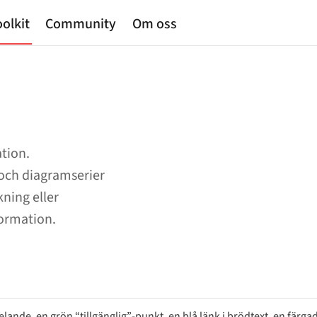
olkit
Community
Om oss
ation.
 och diagramserier
kning eller
ormation.
ande, en grön “tillgänglig”-punkt, en blå länk i brödtext, en färgad l