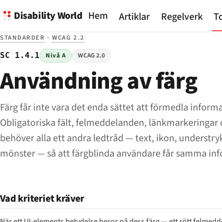
Disability World
Hem
Artiklar
Regelverk
To
STANDARDER
·
WCAG 2.2
SC 1.4.1
Nivå A
WCAG 2.0
Användning av färg
Färg får inte vara det enda sättet att förmedla inform
Obligatoriska fält, felmeddelanden, länkmarkeringar
behöver alla ett andra ledtråd — text, ikon, understry
mönster — så att färgblinda användare får samma inf
Vad kriteriet kräver
När ett UI-elements betydelse beror på dess färg — ett rött felmeddel