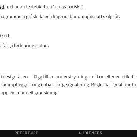
och utan textetiketten “obligatoriskt”.
ed
grammet i gråskala och linjerna blir omöjliga att skilja åt.
ikett.
färg i förklaringsrutan.
a i designfasen — lägg till en understrykning, en ikon eller en etikett.
 är uppbyggd kring enbart-färg-signalering. Reglerna i Qualibooth
r upp vid manuell granskning.
REFERENCE
AUDIENCES