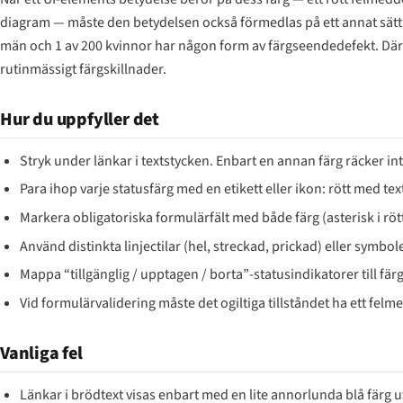
diagram — måste den betydelsen också förmedlas på ett annat sätt än
män och 1 av 200 kvinnor har någon form av färgseendedefekt. Därt
rutinmässigt färgskillnader.
Hur du uppfyller det
Stryk under länkar i textstycken. Enbart en annan färg räcker int
Para ihop varje statusfärg med en etikett eller ikon: rött med te
Markera obligatoriska formulärfält med både färg (asterisk i rött
Använd distinkta linjесtilar (hel, streckad, prickad) eller symbo
Mappa “tillgänglig / upptagen / borta”-statusindikatorer till färg 
Vid formulärvalidering måste det ogiltiga tillståndet ha ett fe
Vanliga fel
Länkar i brödtext visas enbart med en lite annorlunda blå färg