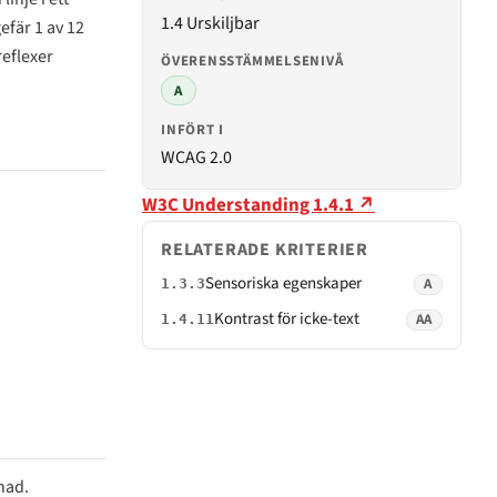
1.4 Urskiljbar
efär 1 av 12
reflexer
ÖVERENSSTÄMMELSENIVÅ
A
INFÖRT I
WCAG 2.0
W3C Understanding 1.4.1 ↗
RELATERADE KRITERIER
Sensoriska egenskaper
A
1.3.3
Kontrast för icke-text
AA
1.4.11
nad.