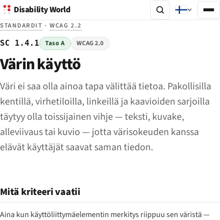
Disability World
STANDARDIT
·
WCAG 2.2
SC 1.4.1
Taso A
WCAG 2.0
Värin käyttö
Väri ei saa olla ainoa tapa välittää tietoa. Pakollisilla
kentillä, virhetiloilla, linkeillä ja kaavioiden sarjoilla
täytyy olla toissijainen vihje — teksti, kuvake,
alleviivaus tai kuvio — jotta värisokeuden kanssa
elävät käyttäjät saavat saman tiedon.
Mitä kriteeri vaatii
Aina kun käyttöliittymäelementin merkitys riippuu sen väristä —