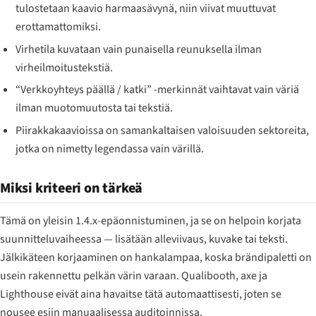
tulostetaan kaavio harmaasävynä, niin viivat muuttuvat
erottamattomiksi.
Virhetila kuvataan vain punaisella reunuksella ilman
virheilmoitustekstiä.
“Verkkoyhteys päällä / katki” -merkinnät vaihtavat vain väriä
ilman muotomuutosta tai tekstiä.
Piirakkakaavioissa on samankaltaisen valoisuuden sektoreita,
jotka on nimetty legendassa vain värillä.
Miksi kriteeri on tärkeä
Tämä on yleisin 1.4.x-epäonnistuminen, ja se on helpoin korjata
suunnitteluvaiheessa — lisätään alleviivaus, kuvake tai teksti.
Jälkikäteen korjaaminen on hankalampaa, koska brändipaletti on
usein rakennettu pelkän värin varaan. Qualibooth, axe ja
Lighthouse eivät aina havaitse tätä automaattisesti, joten se
nousee esiin manuaalisessa auditoinnissa.