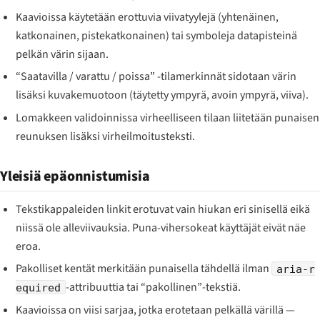
Kaavioissa käytetään erottuvia viivatyylejä (yhtenäinen,
katkonainen, pistekatkonainen) tai symboleja datapisteinä
pelkän värin sijaan.
“Saatavilla / varattu / poissa” -tilamerkinnät sidotaan värin
lisäksi kuvakemuotoon (täytetty ympyrä, avoin ympyrä, viiva).
Lomakkeen validoinnissa virheelliseen tilaan liitetään punaisen
reunuksen lisäksi virheilmoitusteksti.
Yleisiä epäonnistumisia
Tekstikappaleiden linkit erotuvat vain hiukan eri sinisellä eikä
niissä ole alleviivauksia. Puna-vihersokeat käyttäjät eivät näe
eroa.
Pakolliset kentät merkitään punaisella tähdellä ilman
aria-r
-attribuuttia tai “pakollinen”-tekstiä.
equired
Kaavioissa on viisi sarjaa, jotka erotetaan pelkällä värillä —