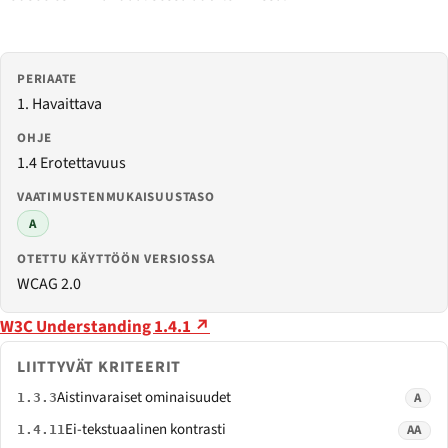
PERIAATE
1. Havaittava
OHJE
1.4 Erotettavuus
VAATIMUSTENMUKAISUUSTASO
A
OTETTU KÄYTTÖÖN VERSIOSSA
WCAG 2.0
W3C Understanding 1.4.1 ↗
LIITTYVÄT KRITEERIT
Aistinvaraiset ominaisuudet
A
1.3.3
Ei-tekstuaalinen kontrasti
AA
1.4.11