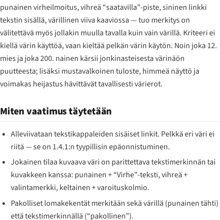
punainen virheilmoitus, vihreä “saatavilla”-piste, sininen linkki
tekstin sisällä, värillinen viiva kaaviossa — tuo merkitys on
välitettävä myös jollakin muulla tavalla kuin vain värillä. Kriteeri ei
kiellä värin käyttöä, vaan kieltää pelkän värin käytön. Noin joka 12.
mies ja joka 200. nainen kärsii jonkinasteisesta värinäön
puutteesta; lisäksi mustavalkoinen tuloste, himmeä näyttö ja
voimakas heijastus hävittävät tavallisesti värierot.
Miten vaatimus täytetään
Alleviivataan tekstikappaleiden sisäiset linkit. Pelkkä eri väri ei
riitä — se on 1.4.1:n tyypillisin epäonnistuminen.
Jokainen tilaa kuvaava väri on parittettava tekstimerkinnän tai
kuvakkeen kanssa: punainen + “Virhe”-teksti, vihreä +
valintamerkki, keltainen + varoituskolmio.
Pakolliset lomakekentät merkitään sekä värillä (punainen tähti)
että tekstimerkinnällä (“pakollinen”).