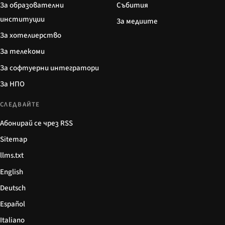
За образователни
Събития
институции
За медиите
За хотелиерство
За телекоми
За софтуерни интегратори
За НПО
СЛЕДВАЙТЕ
Абонирай се чрез RSS
Sitemap
llms.txt
English
Deutsch
Español
Italiano