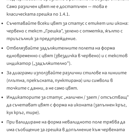
Само различен цвят не е достатъчен — това е
класическата грешка по 1.4.1.
Съчетавайте всеки цвят за статус с етикет или икона:
червено с текст „Грешка”, зелено с отметка, жълто с
триъгълник за предупреждение.
Отбелязвайте задължителните полета на форма
едновременно с цвят (звездичка в червено) и с текстов
индикатор („задължително”).
За диаграми използвайте различни стилове на линиите
(плътна, прекъсната, пунктирана) или символи в
точките с данни, а не само цвят.
Индикаторите за статус „наличен / зает / отсъстващ”
да съчетават цвят с форма на иконата (запълнен кръг,
кух кръг, тире).
При валидиране на форма невалидното поле трябва да
има съобщение за грешка в допълнение към червената