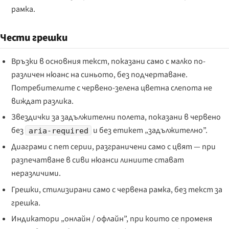
рамка.
Чести грешки
Връзки в основния текст, показани само с малко по-
различен нюанс на синьото, без подчертаване.
Потребителите с червено-зелена цветна слепота не
виждат разлика.
Звездички за задължителни полета, показани в червено
без
и без етикет „задължително”.
aria-required
Диаграми с пет серии, разграничени само с цвят — при
разпечатване в сиви нюанси линиите стават
неразличими.
Грешки, стилизирани само с червена рамка, без текст за
грешка.
Индикатори „онлайн / офлайн”, при които се променя