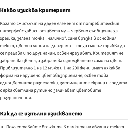
Какво изисква критерият
Когато смисълът на даден елемент от потребителския
интерфейс зависи от цвета му — червено съобщение за
грешка, зелена точка „налично”, синя връзка в основния
текст, цветна линия на диаграма — този смисъл трябва да
се предава и по друг начин, освен чрез цвят. Критерият не
забранява цвета, а забранява използването само на цвят.
Приблизително 1 на 12 мъже и 1 на 200 жени имат някаква
форма на нарушено цветовъзприемане; освен това
едноцветните разпечатки, затъмнените екрани и средата
с ярка светлина рутинно заличават цветовите
разграничения.
Как да се изпълни изискването
Подчертавайте връзките в рамките на абзаци с текст.