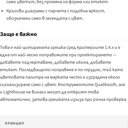
само цветът, без промяна на форма или етикет.
Кръгови диаграми с парчета с подобна яркост,
обозначени само в легендата с цвят.
Защо е важно
Това е най-цитираната грешка сред критериите 1.4.x и е
една от най-лесно поправимите при проектирането —
добавете подчертаване, добавете икона, добавете
етикет. Последващото поправяне е по-трудно, тъй като
цветовата палитра на марката често е изградена около
сигнализиране само с цвят. Инструментите Qualibooth, axe
и Lighthouse не винаги могат да открият това
автоматично, затова грешката излиза при ръчна проверка.
ПРИНЦИП