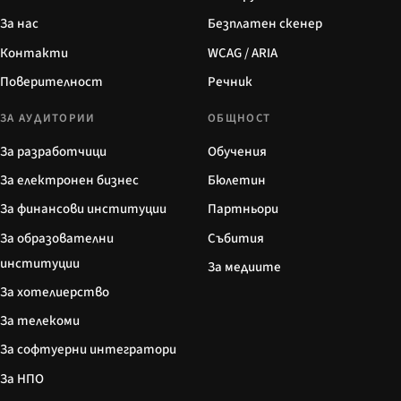
За нас
Безплатен скенер
Контакти
WCAG / ARIA
Поверителност
Речник
ЗА АУДИТОРИИ
ОБЩНОСТ
За разработчици
Обучения
За електронен бизнес
Бюлетин
За финансови институции
Партньори
За образователни
Събития
институции
За медиите
За хотелиерство
За телекоми
За софтуерни интегратори
За НПО