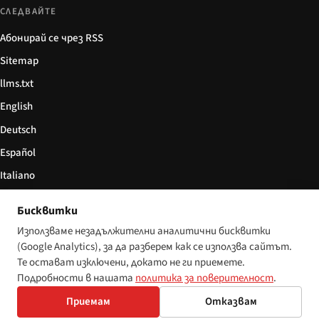
СЛЕДВАЙТЕ
Абонирай се чрез RSS
Sitemap
llms.txt
English
Deutsch
Español
Italiano
Български
Бисквитки
简体中文
Използваме незадължителни аналитични бисквитки
(Google Analytics), за да разберем как се използва сайтът.
Те остават изключени, докато не ги приемете.
Подробности в нашата
политика за поверителност
.
© 2026 Disability World. Всички права запазени.
Настройки за бисквитки
Приемам
Отказвам
English
Deutsch
Español
Italiano
Български
简体中文
Polski
Français
Nederlands
Език: