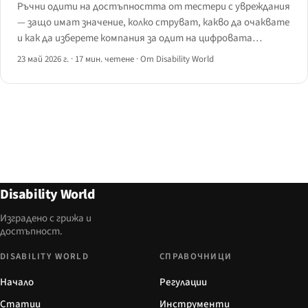
Ръчни одити на достъпността от тестери с увреждания
— защо имат значение, колко струват, какво да очаквате
и как да изберете компания за одит на цифровата
достъпност през 2026 г.
23 май 2026 г.
·
17 мин. четене
·
От Disability World
Disability World
Изградено с грижа и
достъпност.
DISABILITY WORLD
СПРАВОЧНИЦИ
Начало
Регулации
Статии
Инструменти