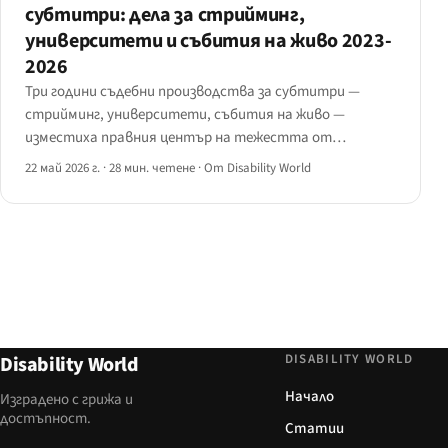
субтитри: дела за стрийминг,
университети и събития на живо 2023-
2026
Три години съдебни производства за субтитри —
стрийминг, университети, събития на живо —
изместиха правния център на тежестта от
съществуването на субтитрите към тяхното
22 май 2026 г.
·
28 мин. четене
·
От Disability World
качество.
DISABILITY WORLD
Disability World
Начало
Изградено с грижа и
достъпност.
Статии