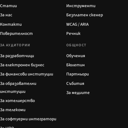
Статии
Инструменти
За нас
Безплатен скенер
Контакти
WCAG / ARIA
Поверителност
Речник
ЗА АУДИТОРИИ
ОБЩНОСТ
За разработчици
Обучения
За електронен бизнес
Бюлетин
За финансови институции
Партньори
За образователни
Събития
институции
За медиите
За хотелиерство
За телекоми
За софтуерни интегратори