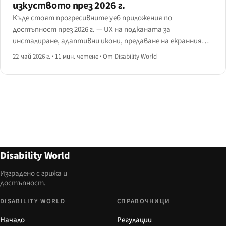
изкуството през 2026 г.
Къде стоят прогресивните уеб приложения по
достъпност през 2026 г. — UX на подканата за
инсталиране, адаптивни икони, предаване на екранния
четец уеб ↔ нативно, повърхността на манифеста,
22 май 2026 г.
·
11 мин. четене
·
От Disability World
поведение на помощните технологии офлайн и пътят за
инсталиране в iOS Safari след iOS 16.4.
Disability World
Изградено с грижа и
достъпност.
DISABILITY WORLD
СПРАВОЧНИЦИ
Начало
Регулации