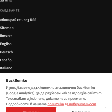
За НПО
СЛЕДВАЙТЕ
Абонирай се чрез RSS
Sitemap
llms.txt
English
Deutsch
Español
Italiano
Български
Бисквитки
简体中文
Използваме незадължителни аналитични бисквитки
(Google Analytics), за да разберем как се използва сайтът.
Те остават изключени, докато не ги приемете.
Подробности в нашата
политика за поверителност
.
© 2026 Disability World. Всички права запазени.
Настройки за бисквитки