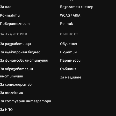
За нас
Безплатен скенер
Контакти
WCAG / ARIA
Поверителност
Речник
ЗА АУДИТОРИИ
ОБЩНОСТ
За разработчици
Обучения
За електронен бизнес
Бюлетин
За финансови институции
Партньори
За образователни
Събития
институции
За медиите
За хотелиерство
За телекоми
За софтуерни интегратори
За НПО