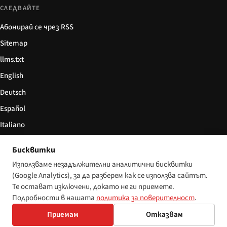
СЛЕДВАЙТЕ
Абонирай се чрез RSS
Sitemap
llms.txt
English
Deutsch
Español
Italiano
Български
Бисквитки
简体中文
Използваме незадължителни аналитични бисквитки
(Google Analytics), за да разберем как се използва сайтът.
Те остават изключени, докато не ги приемете.
Подробности в нашата
политика за поверителност
.
© 2026 Disability World. Всички права запазени.
Настройки за бисквитки
Приемам
Отказвам
English
Deutsch
Español
Italiano
Български
简体中文
Polski
Français
Nederlands
Език: