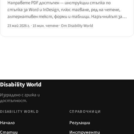
Направете PDF достъпен — инструкции стъпка по
стъпка за Word и InDesign, плюс тагване, ред на четене,
алтернативен текст, форми и таблици. Наръчникът за
достъпни PDF файлове за 2026 г.
23 май 2026 г.
·
15 мин. четене
·
От Disability World
Disability World
Изградено с грижа и
достъпност.
DISABILITY WORLD
СПРАВОЧНИЦИ
Начало
Регулации
Статии
Инструменти