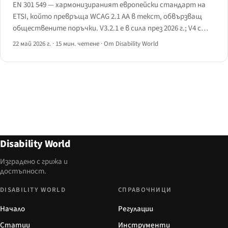
EN 301 549 — хармонизираният европейски стандарт на
ETSI, който превръща WCAG 2.1 AA в текст, обвързващ
обществените поръчки. V3.2.1 е в сила през 2026 г.; V4 с
WCAG 2.2 е в късен етап на изготвяне. Пълен наръчник
22 май 2026 г.
·
15 мин. четене
·
От Disability World
клауза по клауза.
Disability World
Изградено с грижа и
достъпност.
DISABILITY WORLD
СПРАВОЧНИЦИ
Начало
Регулации
Статии
Инструменти