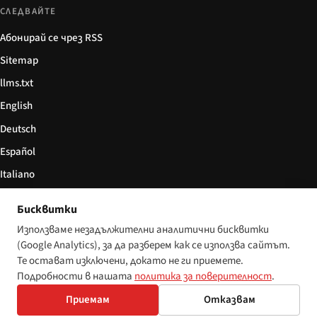
СЛЕДВАЙТЕ
Абонирай се чрез RSS
Sitemap
llms.txt
English
Deutsch
Español
Italiano
Български
Бисквитки
简体中文
Използваме незадължителни аналитични бисквитки
(Google Analytics), за да разберем как се използва сайтът.
Те остават изключени, докато не ги приемете.
Подробности в нашата
политика за поверителност
.
© 2026 Disability World. Всички права запазени.
Настройки за бисквитки
Приемам
Отказвам
English
Deutsch
Español
Italiano
Български
简体中文
Polski
Français
Nederlands
Език: