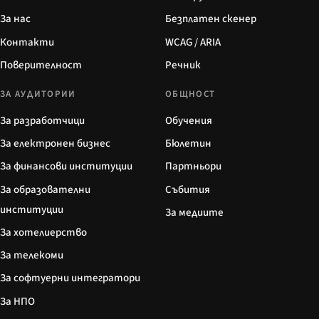
За нас
Безплатен скенер
Контакти
WCAG / ARIA
Поверителност
Речник
ЗА АУДИТОРИИ
ОБЩНОСТ
За разработчици
Обучения
За електронен бизнес
Бюлетин
За финансови институции
Партньори
За образователни
Събития
институции
За медиите
За хотелиерство
За телекоми
За софтуерни интегратори
За НПО