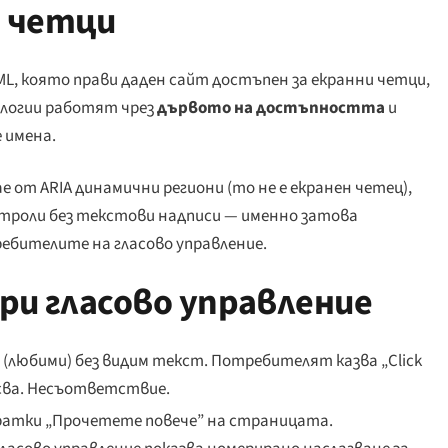
 четци
, която прави даден сайт достъпен за екранни четци,
нологии работят чрез
дървото на достъпността
и
 имена.
 от ARIA динамични региони (то не е екранен четец),
онтроли без текстови надписи — именно затова
ебителите на гласово управление.
и гласово управление
е (любими) без видим текст. Потребителят казва „
Click
псва. Несъответствие.
ратки „Прочетете повече” на страницата.