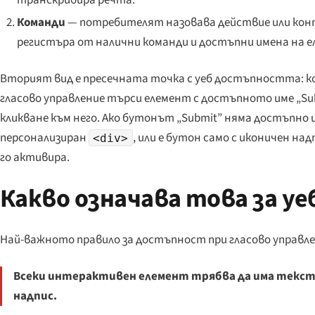
транскрибира речта.
Команди
— потребителят назовава действие или кон
регистъра от налични команди и достъпни имена на е
Вторият вид е пресечната точка с уеб достъпността: 
гласово управление търси елемент с достъпното име „
Su
кликване към него. Ако бутонът „Submit” няма достъпно
персонализиран
, или е бутон само с иконичен на
<div>
го активира.
Какво означава това за у
Най-важното правило за достъпност при гласово управле
Всеки интерактивен елемент трябва да има текст
надпис.