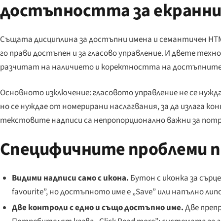
достъпността за екранни
Същата дисциплина за достъпни имена и семантичен HTML
го прави достъпен и за гласово управление. И двете тех
разчитат на наличието и коректността на достъпните
Основното изключение: гласовото управление не се нуждае
но се нуждае от номерирани наслагвания, за да излага к
текстовите надписи са непропорционално важни за потр
Специфичните проблеми пр
Видими надписи само с икона.
Бутон с иконка за сърц
favourite
”, но достъпното име е „
Save
” или напълно ли
Две контроли с едно и също достъпно име.
Две преп