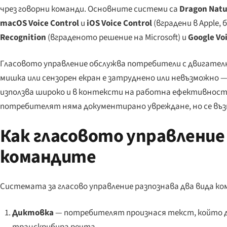
чрез говорни команди. Основните системи са
Dragon Natu
macOS Voice Control
и
iOS Voice Control
(вградени в Apple,
Recognition
(вграденото решение на Microsoft) и
Google Vo
Гласовото управление обслужва потребители с двигателн
мишка или сензорен екран е затруднено или невъзможно — 
използва широко и в контексти на работна ефективност 
потребителят няма документирано увреждане, но се въз
Как гласовото управлени
командите
Системата за гласово управление разпознава два вида ко
Диктовка
— потребителят произнася текст, който д