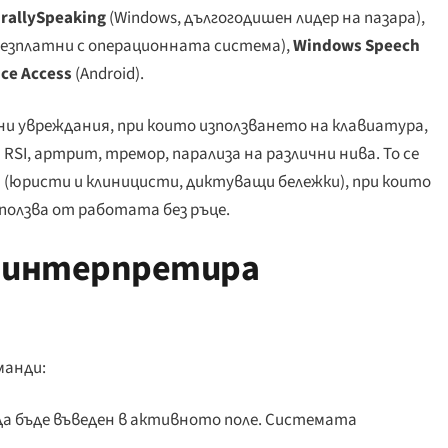
rallySpeaking
(Windows, дългогодишен лидер на пазара),
 безплатни с операционната система),
Windows Speech
ice Access
(Android).
и увреждания, при които използването на клавиатура,
RSI, артрит, тремор, парализа на различни нива. То се
(юристи и клиницисти, диктуващи бележки), при които
ползва от работата без ръце.
е интерпретира
манди:
а бъде въведен в активното поле. Системата