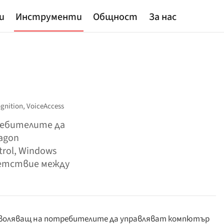
и
Инструменти
Общност
За нас
gnition,
VoiceAccess
ребителите да
agon
trol, Windows
ветствие между
озволяващ на потребителите да управляват компютър