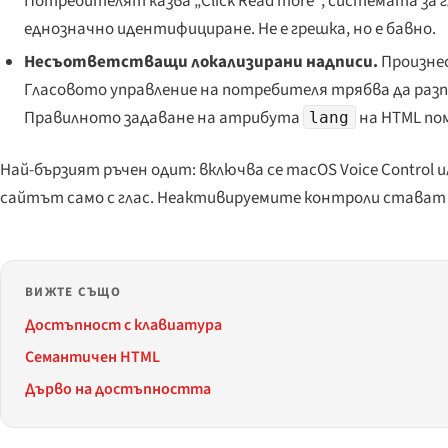
Потребителят казва „
Click Read more
”; системата за 
еднозначно идентифициране. Не е грешка, но е бавно.
Несъответстващи локализирани надписи.
Произнес
Гласовото управление на потребителя трябва да разпо
Правилното задаване на атрибута
на HTML по
lang
Най-бързият ръчен одит: включва се macOS Voice Control ил
сайтът само с глас. Неактивируемите контроли стават 
ВИЖТЕ СЪЩО
Достъпност с клавиатура
Семантичен HTML
Дърво на достъпността