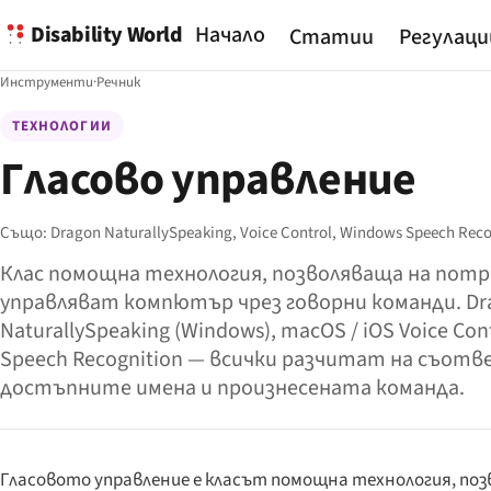
Disability World
Начало
Статии
Регулаци
Инструменти
·
Речник
ТЕХНОЛОГИИ
Гласово управление
Също:
Dragon NaturallySpeaking,
Voice Control,
Windows Speech Reco
Клас помощна технология, позволяваща на пот
управляват компютър чрез говорни команди. Dr
NaturallySpeaking (Windows), macOS / iOS Voice Con
Speech Recognition — всички разчитат на съот
достъпните имена и произнесената команда.
Гласовото управление е класът помощна технология, п