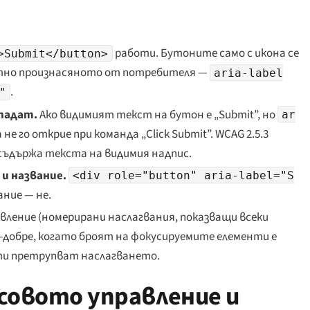
работи. Бутоните само с икона се
>Submit</button>
тно произнасяното от потребителя —
aria-label
.
"
падат.
Ако видимият текст на бутон е „
Submit
”, но
ar
 не го открие при команда „
Click Submit
”. WCAG 2.5.3
 съдържа текста на видимия надпис.
и название.
<div role="button" aria-label="S
ание — не.
вление (номерирани наслагвания, показващи всеки
о-добре, когато броят на фокусируемите елементи е
нти претрупват наслагването.
совото управление и