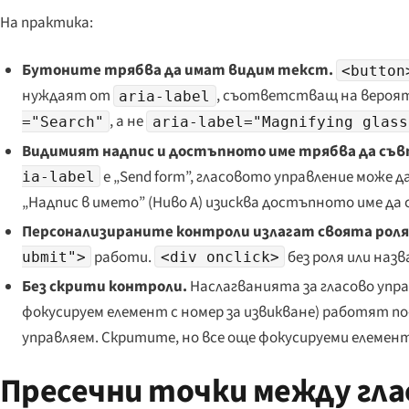
На практика:
Бутоните трябва да имат видим текст.
<button
нуждаят от
, съответстващ на вероя
aria-label
, а не
="Search"
aria-label="Magnifying glass
Видимият надпис и достъпното име трябва да съв
е „
Send form
”, гласовото управление може да
ia-label
„Надпис в името” (Ниво A) изисква достъпното име да
Персонализираните контроли излагат своята роля 
работи.
без роля или назв
ubmit">
<div onclick>
Без скрити контроли.
Наслагванията за гласово упра
фокусируем елемент с номер за извикване) работят п
управляем. Скритите, но все още фокусируеми елеме
Пресечни точки между гла