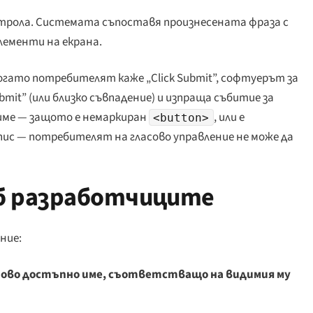
трола. Системата съпоставя произнесената фраза с
лементи на екрана.
когато потребителят каже „
Click Submit
”, софтуерът за
bmit
” (или близко съвпадение) и изпраща събитие за
 име — защото е немаркиран
, или е
<button>
дпис — потребителят на гласово управление не може да
еб разработчиците
ние:
ово достъпно име, съответстващо на видимия му