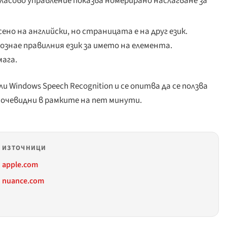
гласово управление показва номерирано наслагване за
ено на английски, но страницата е на друг език.
знае правилния език за името на елемента.
мага.
и Windows Speech Recognition и се опитва да се ползва
очевидни в рамките на пет минути.
ИЗТОЧНИЦИ
apple.com
nuance.com