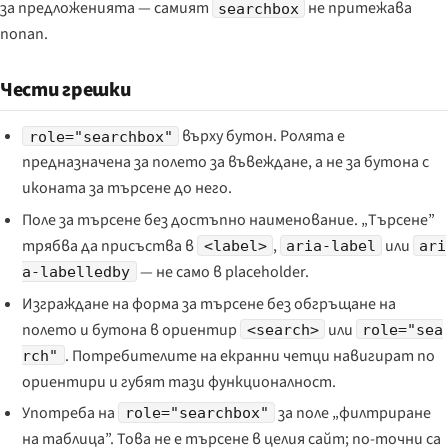
за предложенията — самият
не притежава
searchbox
попап.
Чести грешки
върху бутон. Ролята е
role="searchbox"
предназначена за полето за въвеждане, а не за бутона с
иконата за търсене до него.
Поле за търсене без достъпно наименование. „Търсене”
трябва да присъства в
,
или
<label>
aria-label
ari
— не само в placeholder.
a-labelledby
Изграждане на форма за търсене без обгръщане на
полето и бутона в ориентир
или
<search>
role="sea
. Потребителите на екранни четци навигират по
rch"
ориентири и губят тази функционалност.
Употреба на
за поле „филтриране
role="searchbox"
на таблица”. Това не е търсене в целия сайт; по-точни са