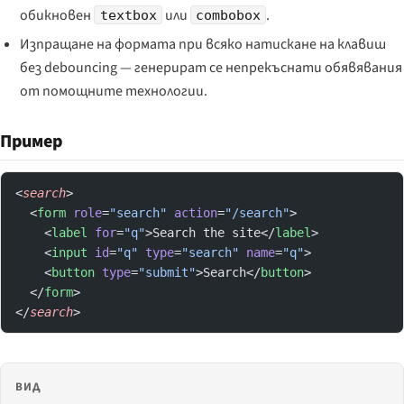
обикновен
или
.
textbox
combobox
Изпращане на формата при всяко натискане на клавиш
без debouncing — генерират се непрекъснати обявявания
от помощните технологии.
Пример
<
search
>
  <
form
 role
=
"search"
 action
=
"/search"
>
    <
label
 for
=
"q"
>Search the site</
label
>
    <
input
 id
=
"q"
 type
=
"search"
 name
=
"q"
>
    <
button
 type
=
"submit"
>Search</
button
>
  </
form
>
</
search
>
ВИД