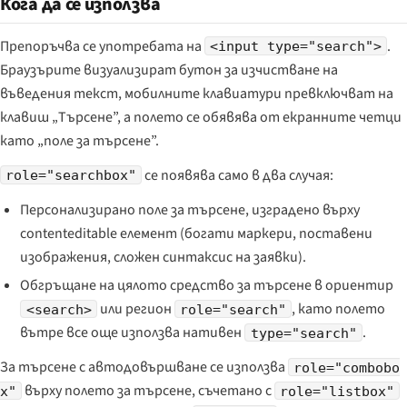
Кога да се използва
Препоръчва се употребата на
.
<input type="search">
Браузърите визуализират бутон за изчистване на
въведения текст, мобилните клавиатури превключват на
клавиш „Търсене”, а полето се обявява от екранните четци
като „поле за търсене”.
се появява само в два случая:
role="searchbox"
Персонализирано поле за търсене, изградено върху
contenteditable елемент (богати маркери, поставени
изображения, сложен синтаксис на заявки).
Обгръщане на цялото средство за търсене в ориентир
или регион
, като полето
<search>
role="search"
вътре все още използва нативен
.
type="search"
За търсене с автодовършване се използва
role="combobo
върху полето за търсене, съчетано с
x"
role="listbox"