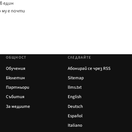
в един
 му е почти
ОБЩНОСТ
СЛЕДВАЙТЕ
Обучения
Абонирай се чрез RSS
Бюлетин
Sitemap
Партньори
llms.txt
Събития
English
За медиите
Deutsch
Español
Italiano