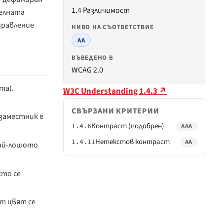
1.4 Различимост
телната
правление
НИВО НА СЪОТВЕТСТВИЕ
AA
ВЪВЕДЕНО В
WCAG 2.0
ma).
W3C Understanding 1.4.3 ↗
СВЪРЗАНИ КРИТЕРИИ
заместник е
Контраст (подобрен)
AAA
1.4.6
Нетекстов контраст
AA
1.4.11
най-лошото
сто се
ят цвят се