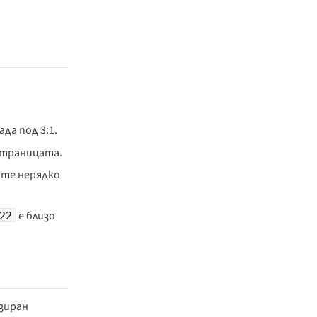
да под 3:1.
страницата.
 те нерядко
е близо
22
изиран