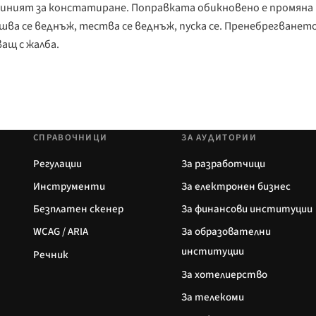
тиният за констатиране. Поправката обикновено е промяна 
ва се веднъж, тества се веднъж, пуска се. Пренебрегването
ащ с жалба.
СПРАВОЧНИЦИ
ЗА АУДИТОРИИ
Регулации
За разработчици
Инструменти
За електронен бизнес
Безплатен скенер
За финансови институции
WCAG / ARIA
За образователни
институции
Речник
За хотелиерство
За телекоми