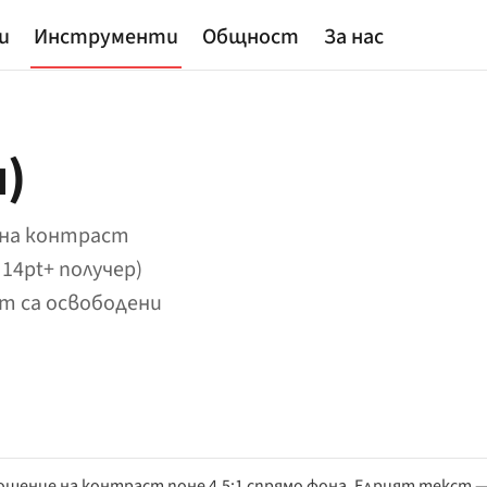
и
Инструменти
Общност
За нас
)
 на контраст
 14pt+ получер)
т са освободени
шение на контраст поне 4,5:1 спрямо фона. Едрият текст 