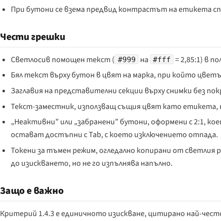
При бутони се взема предвид контрастът на етикета спр
Чести грешки
Светлосив помощен текст (
на
= 2,85:1) в 
#999
#fff
Бял текст върху бутон в цвят на марка, при който цветъ
Заглавия на представителни секции върху снимки без по
Текст-заместник, използващ същия цвят като етикета, 
„Неактивни” или „забранени” бутони, оформени с 2:1, ко
остават достъпни с Tab, с което изключението отпада.
Токени за тъмен режим, огледално копирани от светлия
до изискването, но не го изпълнява напълно.
Защо е важно
Критерий 1.4.3 е единичното изискване, цитирано най-често