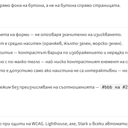
ямо фона на бутона, а не на бутона спрямо страницата.
полета на форми — не отговаря значително на изискването.
т е средно наситен (оранжев, жълто-зелен, морско-зелен).
критие — контрастът варира по изображението и нерядко па
но с по-малко тегло — най-ниско контрастният елемент на 
ето е допустимо само ако наистина не са интерактивни — но
 режим без преизчисляване на съотношенията —
#bbb на #2
 при одити на WCAG. Lighthouse, axe, Stark и всеки автомат