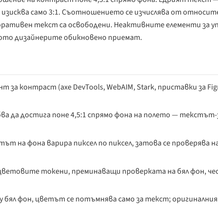
ер — изисква само 3:1. Съотношението се изчислява от относи
екоративен текст са освободени. Неактивните елементи за у
лкото дизайнерите обикновено приемат.
 за контраст (axe DevTools, WebAIM, Stark, приставки за Fig
а да достига поне 4,5:1 спрямо фона на полето — текстът-
тът на фона варира пиксел по пиксел, затова се проверява 
цветовите токени, преминаващи проверката на бял фон, че
у бял фон, цветът се потъмнява само за текст; оригинални