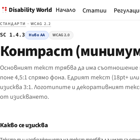
Disability World
Начало
Статии
Регулаци
СТАНДАРТИ
·
WCAG 2.2
SC 1.4.3
Ниво AA
WCAG 2.0
Контраст (минимум
Основният текст трябва да има съотношение
поне 4,5:1 спрямо фона. Едрият текст (18pt+ или
изисква 3:1. Логотипите и декоративният текс
от изискването.
Какво се изисква
Текстът и изображенията на текст трябва да имат съотно