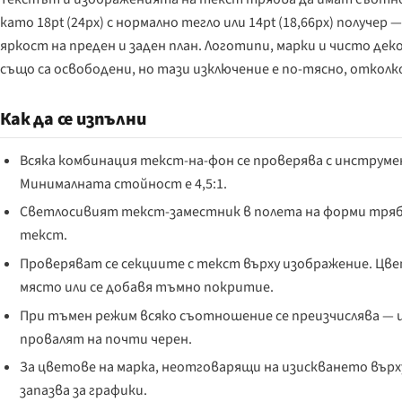
като 18pt (24px) с нормално тегло или 14pt (18,66px) получ
яркост на преден и заден план. Логотипи, марки и чисто д
също са освободени, но тази изключение е по-тясно, отко
Как да се изпълни
Всяка комбинация текст-на-фон се проверява с инструмент
Минималната стойност е 4,5:1.
Светлосивият текст-заместник в полета на форми трябв
текст.
Проверяват се секциите с текст върху изображение. Цве
място или се добавя тъмно покритие.
При тъмен режим всяко съотношение се преизчислява — 
провалят на почти черен.
За цветове на марка, неотговарящи на изискването върх
запазва за графики.