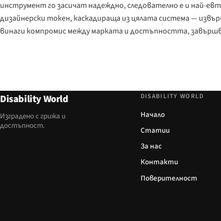
инструмент го засичат надеждно, следователно е и най-ев
дизайнерски токен, каскадираща из цялата система — извърш
винаги компромис между марката и достъпността, завършв
DISABILITY WORLD
Disability World
Начало
Изградено с грижа и
достъпност.
Статии
За нас
Контакти
Поверителност