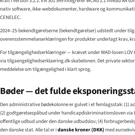
kraft i version 3.2.1. EN 301 549 integrerer WCAG 2.1 niveau AA so
nativ software, ikke-webdokumenter, hardware og kommunikation
CENELEC.
2024–25-bekendtgørelserne (
bekendtgørelser
) udstedt under ti
overensstemmelseserklæringen for produkter underlagt krav, kra
For tilgængelighedserklæringer — krævet under WAD-loven LOV 
via tilgaengelighedserklaering.dk-skabelonen. Det private sektor
meddelelse om tilgængelighed i klart sprog.
Bøder — det fulde eksponeringss
Den administrative bødekolonne er gulvet i et femlagsstak: (1)
(2) godtgørelsespåbud under handicapdiskriminationsloven via L
offentlige udbud under den danske udbudslov; (4) forbrugerbes
den danske stat. Alle tal er i
danske kroner (DKK)
med euroekviv