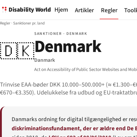
Disability World
Hjem
Artikler
Regler
Tool
Regler
·
Sanktioner pr. land
SANKTIONER · DENMARK
Denmark
🇩🇰
Danmark
Act on Accessibility of Public Sector Websites and Mobi
Trinvise EAA-bøder DKK 10.000–500.000+ (≈ €1.300–
€670–€3.350). Udelukkelse fra udbud og EU-traktatb
Danmarks ordning for digital tilgængelighed er resu
diskriminationsfundament, der er ældre end De 