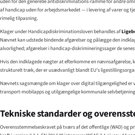
uden for den generelle antidiskriminations-ramme for andre områ
af handicap uden for arbejdsmarkedet — i levering af varer og tjene
rimelig tilpasning.
Klager under Handicapdiskriminationsloven behandles af
Ligeb
Nævnet kan udstede bindende afgørelser og pålægge den indklaged
alvorlighed; afgørelser i handicap-diskrimineringssager de seneste
Hvis den indklagede nægter at efterkomme en nævnsafgørelse, k
strukturelt træk, der er usædvanligt blandt EU's ligestillingsor
Nævnets sagsmængde om klager over digital tilgængelighed er vok
transport-mobilapps og utilgængelige kommunale selvbetjeningsp
Tekniske standarder og overenss
Overensstemmelseskravet på tværs af det offentlige (WAD) og p