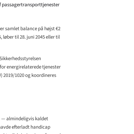
af passagertransporttjenester
er samlet balance på højst €2
øber til 28. juni 2045 eller til
 Sikkerhedsstyrelsen
for energirelaterede tjenester
) 2019/1020 og koordineres
) — almindeligvis kaldet
r havde efterladt handicap