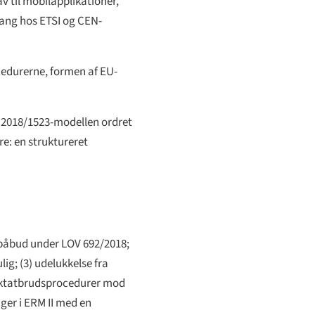
v til mobilapplikationer,
gang hos ETSI og CEN-
edurerne, formen af EU-
 2018/1523-modellen ordret
e: en struktureret
spåbud under LOV 692/2018;
g; (3) udelukkelse fra
raktatbrudsprocedurer mod
er i ERM II med en