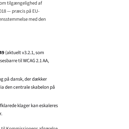
om tilgængelighed af
 2018 — præcis på EU-
verensstemmelse med den
49
(aktuelt v3.2.1, som
sesbarre til WCAG 2.1 AA,
ing på dansk, der dækker
ia den centrale skabelon på
fklarede klager kan eskaleres
r.
 til Kommissionens afgørelse