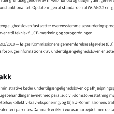
m det grundlæggende krav til webindhold og tilføjer yderligere kra
sfunktionalitet. Opdateringen af standarden til WCAG 2.2 er i 
lgængelighedsloven fastsætter overensstemmelsesvurderingsproc
vene til teknisk fil, CE-mærkning og sprogordningen.
692/2018 — følges Kommissionens gennemførelsesafgørelse (EU)
s forbrugerinformationskrav under tilgængelighedsloven er letter
takk
 administrative bøder under tilgængelighedsloven og afhjælpning
igebehandlingsnævnet med parallel civil-domstol-erstatning muli
kyttelse/kollektiv-krav-eksponering; og (5) EU-Kommissionens t
alenter i parentes. Danmark er
ikke
i eurosamarbejdet men deltag