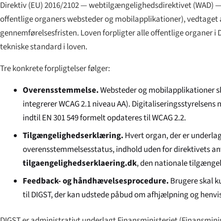
Direktiv (EU) 2016/2102 — webtilgængelighedsdirektivet (WAD) —
offentlige organers websteder og mobilapplikationer
), vedtaget 
gennemførelsesfristen. Loven forpligter alle offentlige organer
tekniske standard i loven.
Tre konkrete forpligtelser følger:
Overensstemmelse.
Websteder og mobilapplikationer 
integrerer WCAG 2.1 niveau AA). Digitaliseringsstyrelsen
indtil EN 301 549 formelt opdateres til WCAG 2.2.
Tilgængelighedserklæring.
Hvert organ, der er underlag
overensstemmelsesstatus, indhold uden for direktivets a
tilgaengelighedserklaering.dk
, den nationale tilgænge
Feedback- og håndhævelsesprocedure.
Brugere skal k
til DIGST, der kan udstede påbud om afhjælpning og henvi
DIGST er administrativt underlagt Finansministeriet (
Finansminis