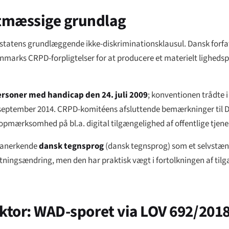
atmæssige grundlag
statens grundlæggende ikke-diskriminationsklausul. Dansk forfa
arks CRPD-forpligtelser for at producere et materielt lighedspr
ersoner med handicap den 24. juli 2009
; konventionen trådte i
3. september 2014. CRPD-komitéens afsluttende bemærkninger ti
opmærksomhed på bl.a. digital tilgængelighed af offentlige tjene
t anerkende
dansk tegnsprog
(
dansk tegnsprog
) som et selvstæn
tningsændring, men den har praktisk vægt i fortolkningen af til
ektor: WAD-sporet via LOV 692/201