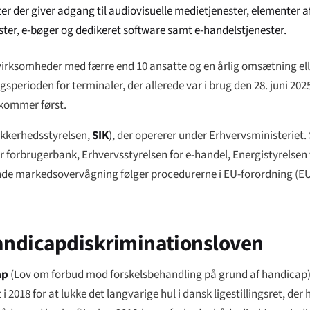
r der giver adgang til audiovisuelle medietjenester, elementer 
ster, e-bøger og dedikeret software samt e-handelstjenester.
virksomheder med færre end 10 ansatte og en årlig omsætning ell
perioden for terminaler, der allerede var i brug den 28. juni 2025, l
 kommer først.
ikkerhedsstyrelsen
,
SIK
), der opererer under Erhvervsministeriet.
r forbrugerbank,
Erhvervsstyrelsen
for e-handel, Energistyrelsen 
nde markedsovervågning følger procedurerne i EU-forordning (EU
andicapdiskriminationsloven
ap
(
Lov om forbud mod forskelsbehandling på grund af handicap
i 2018 for at lukke det langvarige hul i dansk ligestillingsret, de