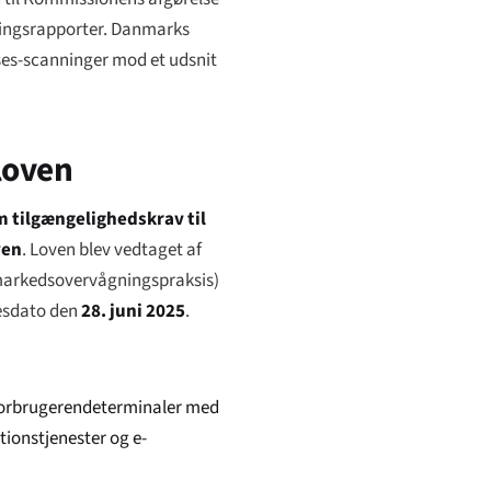
ringsrapporter. Danmarks
es-scanninger mod et udsnit
loven
m tilgængelighedskrav til
ven
. Loven blev vedtaget af
arkedsovervågningspraksis)
sesdato den
28. juni 2025
.
 forbrugerendeterminaler med
tionstjenester og e-