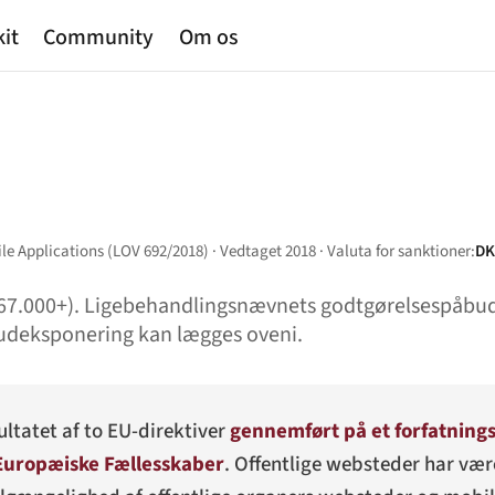
kit
Community
Om os
le Applications (LOV 692/2018) · Vedtaget 2018 · Valuta for sanktioner:
DK
€67.000+). Ligebehandlingsnævnets godtgørelsespåbu
rudeksponering kan lægges oveni.
ltatet af to EU-direktiver
gennemført på et forfatning
Europæiske Fællesskaber
. Offentlige websteder har vær