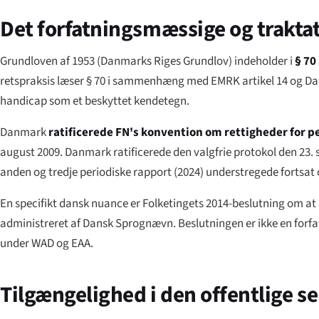
Det forfatningsmæssige og trakt
Grundloven af 1953 (
Danmarks Riges Grundlov
) indeholder i
§ 70
retspraksis læser § 70 i sammenhæng med EMRK artikel 14 og Danm
handicap som et beskyttet kendetegn.
Danmark
ratificerede FN's konvention om rettigheder for p
august 2009. Danmark ratificerede den valgfrie protokol den 2
anden og tredje periodiske rapport (2024) understregede fortsat 
En specifikt dansk nuance er Folketingets 2014-beslutning om a
administreret af Dansk Sprognævn. Beslutningen er ikke en forfa
under WAD og EAA.
Tilgængelighed i den offentlige s