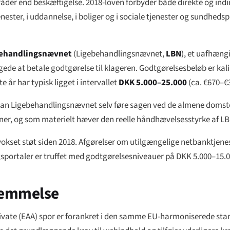
der end beskæftigelse. 2018-loven forbyder både direkte og indi
ster, i uddannelse, i boliger og i sociale tjenester og sundhedsple
ehandlingsnævnet
(
Ligebehandlingsnævnet
,
LBN
), et uafhængi
e at betale godtgørelse til klageren. Godtgørelsesbeløb er kali
 år har typisk ligget i intervallet
DKK 5.000–25.000
(ca. €670–€3
an Ligebehandlingsnævnet selv føre sagen ved de almene domsto
ganer, og som materielt hæver den reelle håndhævelsesstyrke af LB
set støt siden 2018. Afgørelser om utilgængelige netbanktjenest
ortaler er truffet med godtgørelsesniveauer på DKK 5.000–15.00
temmelse
rivate (EAA) spor er forankret i den samme EU-harmoniserede st