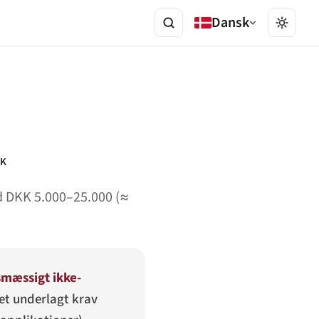
Dansk
K
d DKK 5.000–25.000 (≈
smæssigt ikke-
et underlagt krav