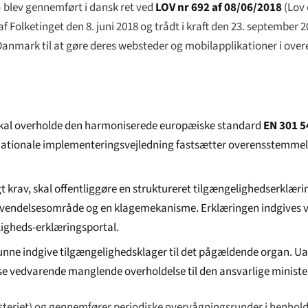
 blev gennemført i dansk ret ved
LOV nr 692 af 08/06/2018
(
Lov 
af Folketinget den 8. juni 2018 og trådt i kraft den 23. september
 i Danmark til at gøre deres websteder og mobilapplikationer i o
skal overholde den harmoniserede europæiske standard
EN 301 5
s nationale implementeringsvejledning fastsætter overensstemmel
t krav, skal offentliggøre en struktureret tilgængelighedserklær
nvendelsesområde og en klagemekanisme. Erklæringen indgives v
ligheds-erklæringsportal.
unne indgive tilgængelighedsklager til det pågældende organ. Ua
se vedvarende manglende overholdelse til den ansvarlige ministe
teriet
) og gennemfører periodiske overvågningsrunder i henhold