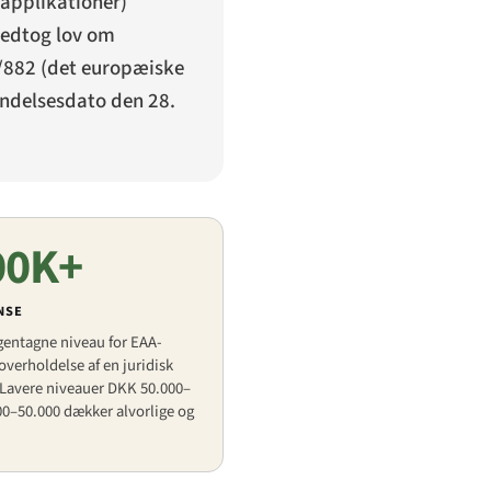
lapplikationer
)
 vedtog lov om
9/882 (det europæiske
endelsesdato den 28.
00K+
NSE
gentagne niveau for EAA-
erholdelse af en juridisk
 Lavere niveauer DKK 50.000–
0–50.000 dækker alvorlige og