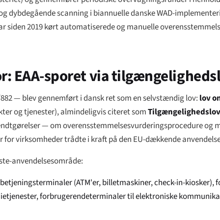
ing og dybdegående scanning i biannuelle danske WAD-implemente
ar siden 2019 kørt automatiserede og manuelle overensstemmels
or: EAA-sporet via tilgængeligheds
/882 — blev gennemført i dansk ret som en selvstændig lov:
lov o
ter og tjenester
), almindeligvis citeret som
Tilgængelighedslo
ndtgørelser
— om overensstemmelsesvurderingsprocedure og m
lser for virksomheder trådte i kraft på den EU-dækkende anvendel
neste-anvendelsesområde:
tjeningsterminaler (ATM'er, billetmaskiner, check-in-kiosker),
ietjenester, forbrugerendeterminaler til elektroniske kommunika