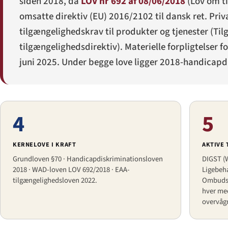
siden 2018, da
LOV nr 692 af 08/06/2018
(
Lov om t
omsatte direktiv (EU) 2016/2102 til dansk ret. Priv
tilgængelighedskrav til produkter og tjenester (
Til
tilgængelighedsdirektiv). Materielle forpligtelser
juni 2025. Under begge love ligger 2018-handicapd
4
5
KERNELOVE I KRAFT
AKTIVE
Grundloven §70 · Handicapdiskriminationsloven
DIGST (W
2018 · WAD-loven LOV 692/2018 · EAA-
Ligebeha
tilgængelighedsloven 2022.
Ombudsm
hver med
overvåg