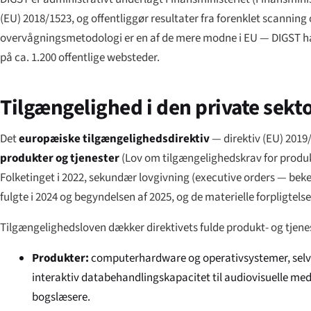
(EU) 2018/1523, og offentliggør resultater fra forenklet scann
overvågningsmetodologi er en af de mere modne i EU — DIGST h
på ca. 1.200 offentlige websteder.
Tilgængelighed i den private sekt
Det
europæiske tilgængelighedsdirektiv
— direktiv (EU) 2019
produkter og tjenester
(
Lov om tilgængelighedskrav for produk
Folketinget i 2022, sekundær lovgivning (executive orders —
beke
fulgte i 2024 og begyndelsen af 2025, og de materielle forpligte
Tilgængelighedsloven dækker direktivets fulde produkt- og tje
Produkter:
computerhardware og operativsystemer, selvbe
interaktiv databehandlingskapacitet til audiovisuelle med
bogslæsere.