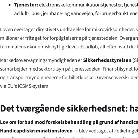
Tjenester:
elektroniske kommunikationstjenester, tjeneste
ad luft-, bus-, jernbane- og vandvejen, forbrugerbanktjene
Loven overtager direktivets undtagelse for mikrovirksomheder: 
millioner er fritaget for forpligtelserne på tjenestedelen. Overgangs
terminalens økonomisk nyttige levetids udløb, alt efter hvad der
Markedsovervågningsmyndigheden er
Sikkerhedsstyrelsen
(
S
samarbejder med sektortilsyn på tjenestedelen:
Finanstilsynet
fo
og transportmyndighederne for billetkiosker. Grænseoverskride
via EU's ICSMS-system.
Det tværgående sikkerhedsnet: h
Lov om forbud mod forskelsbehandling på grund af handic
Handicapdiskriminationsloven
— blev vedtaget af Folketinget 