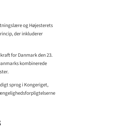
tningslære og Højesterets
incip, der inkluderer
 kraft for Danmark den 23.
l Danmarks kombinerede
ster.
digt sprog i Kongeriget,
gængelighedsforpligtelserne
8