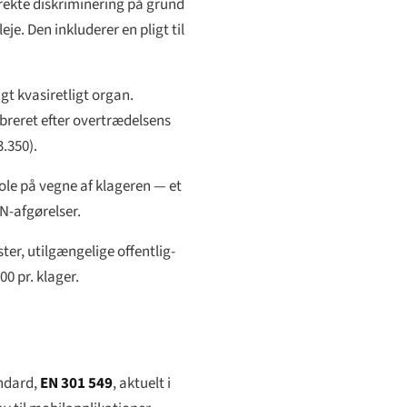
rekte diskriminering på grund
je. Den inkluderer en pligt til
gt kvasiretligt organ.
breret efter overtrædelsens
.350).
le på vegne af klageren — et
N-afgørelser.
er, utilgængelige offentlig-
0 pr. klager.
andard,
EN 301 549
, aktuelt i