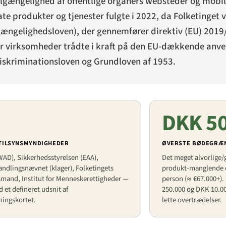
ilgængelighed af offentlige organers websteder og mobi
ate produkter og tjenester fulgte i 2022, da Folketinget
gængelighedsloven
), der gennemfører direktiv (EU) 201
 for virksomheder trådte i kraft på den EU-dækkende anv
iskriminationsloven og Grundloven af 1953.
DKK 5
 TILSYNSMYNDIGHEDER
ØVERSTE BØDEGRÆ
AD), Sikkerhedsstyrelsen (EAA),
Det meget alvorlige/
ndlingsnævnet (klager), Folketingets
produkt-manglende ov
and, Institut for Menneskerettigheder —
person (≈ €67.000+).
 et defineret udsnit af
250.000 og DKK 10.00
ningskortet.
lette overtrædelser.