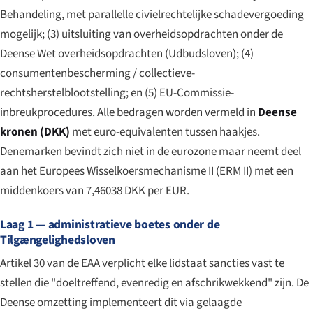
Behandeling, met parallelle civielrechtelijke schadevergoeding
mogelijk; (3) uitsluiting van overheidsopdrachten onder de
Deense Wet overheidsopdrachten (
Udbudsloven
); (4)
consumentenbescherming / collectieve-
rechtsherstelblootstelling; en (5) EU-Commissie-
inbreukprocedures. Alle bedragen worden vermeld in
Deense
kronen (DKK)
met euro-equivalenten tussen haakjes.
Denemarken bevindt zich
niet
in de eurozone maar neemt deel
aan het Europees Wisselkoersmechanisme II (ERM II) met een
middenkoers van 7,46038 DKK per EUR.
Laag 1 — administratieve boetes onder de
Tilgængelighedsloven
Artikel 30 van de EAA verplicht elke lidstaat sancties vast te
stellen die "doeltreffend, evenredig en afschrikwekkend" zijn. De
Deense omzetting implementeert dit via gelaagde