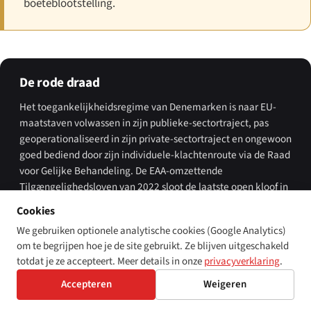
boeteblootstelling.
De rode draad
Het toegankelijkheidsregime van Denemarken is naar EU-
maatstaven volwassen in zijn publieke-sector­traject, pas
geoperationaliseerd in zijn private-sector­traject en ongewoon
goed bediend door zijn individuele-klachtenroute via de Raad
voor Gelijke Behandeling. De EAA-omzettende
Tilgængeligheds­loven van 2022 sloot de laatste open kloof in
de wet; Sikkerhedsstyrelsen heeft een geloofwaardige
Cookies
markttoezichtorganisatie opgebouwd voor het private-
We gebruiken optionele analytische cookies (Google Analytics)
sector­traject; DIGST voert de WAD-monitoringsmethodologie
om te begrijpen hoe je de site gebruikt. Ze blijven uitgeschakeld
continu uit sinds 2019. Wat door 2026–27 nog getest moet
totdat je ze accepteert. Meer details in onze
privacyverklaring
.
worden is of de administratieve-boetetabel wordt gebruikt
aan de bovenkant tegen flagrante niet-naleving — en of de
Accepteren
Weigeren
antidiscriminatieroute van de Raad voor Gelijke Behandeling