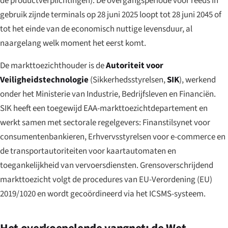
de productverplichtingen). De overgangsperiode voor reeds in
gebruik zijnde terminals op 28 juni 2025 loopt tot 28 juni 2045 of
tot het einde van de economisch nuttige levensduur, al
naargelang welk moment het eerst komt.
De markttoezichthouder is de
Autoriteit voor
Veiligheidstechnologie
(
Sikkerhedsstyrelsen
,
SIK
), werkend
onder het Ministerie van Industrie, Bedrijfsleven en Financiën.
SIK heeft een toegewijd EAA-markttoezichtdepartement en
werkt samen met sectorale regelgevers:
Finanstilsynet
voor
consumentenbankieren,
Erhvervsstyrelsen
voor e-commerce en
de transportautoriteiten voor kaartautomaten en
toegankelijkheid van vervoersdiensten. Grensoverschrijdend
markttoezicht volgt de procedures van EU-Verordening (EU)
2019/1020 en wordt gecoördineerd via het ICSMS-systeem.