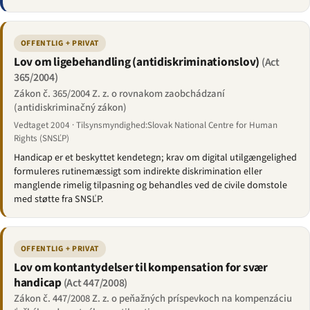
OFFENTLIG + PRIVAT
Lov om ligebehandling (antidiskriminationslov)
(Act
365/2004)
Zákon č. 365/2004 Z. z. o rovnakom zaobchádzaní
(antidiskriminačný zákon)
Vedtaget 2004 · Tilsynsmyndighed:Slovak National Centre for Human
Rights (SNSĽP)
Handicap er et beskyttet kendetegn; krav om digital utilgængelighed
formuleres rutinemæssigt som indirekte diskrimination eller
manglende rimelig tilpasning og behandles ved de civile domstole
med støtte fra SNSĽP.
OFFENTLIG + PRIVAT
Lov om kontantydelser til kompensation for svær
handicap
(Act 447/2008)
Zákon č. 447/2008 Z. z. o peňažných príspevkoch na kompenzáciu