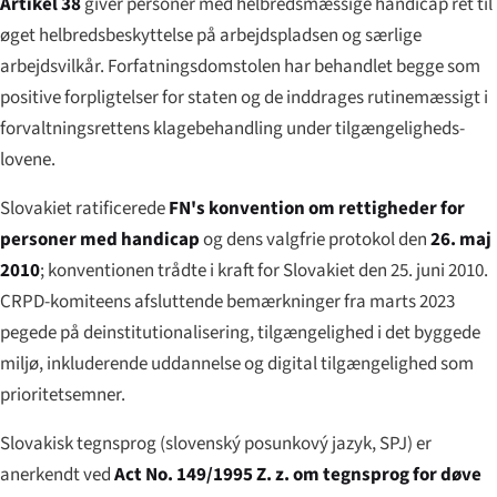
Artikel 38
giver personer med helbredsmæssige handicap ret til
øget helbredsbeskyttelse på arbejdspladsen og særlige
arbejdsvilkår. Forfatningsdomstolen har behandlet begge som
positive forpligtelser for staten og de inddrages rutinemæssigt i
forvaltningsrettens klagebehandling under tilgængeligheds-
lovene.
Slovakiet ratificerede
FN's konvention om rettigheder for
personer med handicap
og dens valgfrie protokol den
26. maj
2010
; konventionen trådte i kraft for Slovakiet den 25. juni 2010.
CRPD-komiteens afsluttende bemærkninger fra marts 2023
pegede på deinstitutionalisering, tilgængelighed i det byggede
miljø, inkluderende uddannelse og digital tilgængelighed som
prioritetsemner.
Slovakisk tegnsprog (
slovenský posunkový jazyk
, SPJ) er
anerkendt ved
Act No. 149/1995 Z. z. om tegnsprog for døve