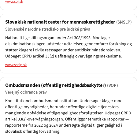
www.soi.sk
Slovakisk nationalt center for menneskerettigheder
(SNSĽP)
Slovenské národné stredisko pre ľudské práva
Nationalt ligestillingsorgan under Act 308/1993. Modtager
diskriminationsklager, udsteder udtalelser, gennemfører forskning og
støtter klagere i civile retssager under antidiskriminationsloven.
Udpeget CRPD artikel 33(2) uafhængig overvågningsmekanisme.
www.snslp.sk
Ombudsmanden (offentlig rettighedsbeskytter)
(VOP)
Verejný ochranca práv
Konstitutionel ombudsmandinstitution. Undersøger klager mod
offentlige myndigheder, herunder offentlige digitale tjenesters
manglende opfyldelse af tilgængelighedsforpligtelser. Udpeget CRPD
artikel 33(2)-overvågningsorgan. Offentliggør tematiske rapporter —
rapporterne fra 2022 og 2024 undersøgte digital tilgængelighed i
slovakisk offentlig forvaltning.