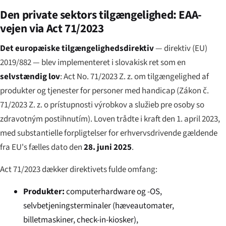
Den private sektors tilgængelighed: EAA-
vejen via Act 71/2023
Det europæiske tilgængelighedsdirektiv
— direktiv (EU)
2019/882 — blev implementeret i slovakisk ret som en
selvstændig lov
: Act No. 71/2023 Z. z. om tilgængelighed af
produkter og tjenester for personer med handicap (
Zákon č.
71/2023 Z. z. o prístupnosti výrobkov a služieb pre osoby so
zdravotným postihnutím
). Loven trådte i kraft den 1. april 2023,
med substantielle forpligtelser for erhvervsdrivende gældende
fra EU's fælles dato den
28. juni 2025
.
Act 71/2023 dækker direktivets fulde omfang:
Produkter:
computerhardware og -OS,
selvbetjeningsterminaler (hæveautomater,
billetmaskiner, check-in-kiosker),