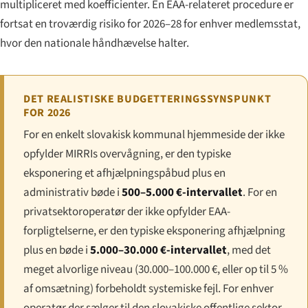
multipliceret med koefficienter. En EAA-relateret procedure er
fortsat en troværdig risiko for 2026–28 for enhver medlemsstat,
hvor den nationale håndhævelse halter.
DET REALISTISKE BUDGETTERINGSSYNSPUNKT
FOR 2026
For en enkelt slovakisk kommunal hjemmeside der ikke
opfylder MIRRIs overvågning, er den typiske
eksponering et afhjælpningspåbud plus en
administrativ bøde i
500–5.000 €-intervallet
. For en
privatsektoroperatør der ikke opfylder EAA-
forpligtelserne, er den typiske eksponering afhjælpning
plus en bøde i
5.000–30.000 €-intervallet
, med det
meget alvorlige niveau (30.000–100.000 €, eller op til 5 %
af omsætning) forbeholdt systemiske fejl. For enhver
operatør der sælger til den slovakiske offentlige sektor