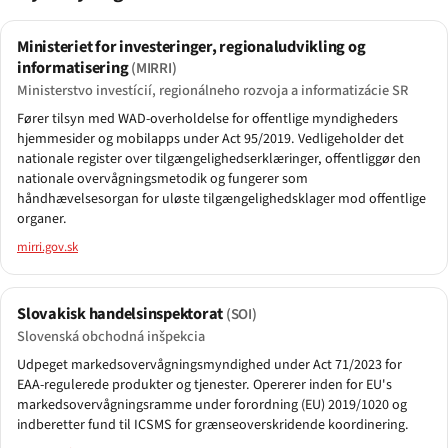
Ministeriet for investeringer, regionaludvikling og
informatisering
(MIRRI)
Ministerstvo investícií, regionálneho rozvoja a informatizácie SR
Fører tilsyn med WAD-overholdelse for offentlige myndigheders
hjemmesider og mobilapps under Act 95/2019. Vedligeholder det
nationale register over tilgængelighedserklæringer, offentliggør den
nationale overvågningsmetodik og fungerer som
håndhævelsesorgan for uløste tilgængelighedsklager mod offentlige
organer.
mirri.gov.sk
Slovakisk handelsinspektorat
(SOI)
Slovenská obchodná inšpekcia
Udpeget markedsovervågningsmyndighed under Act 71/2023 for
EAA-regulerede produkter og tjenester. Opererer inden for EU's
markedsovervågningsramme under forordning (EU) 2019/1020 og
indberetter fund til ICSMS for grænseoverskridende koordinering.