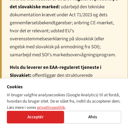
det slovakiske marked:
udarbejd den tekniske
dokumentation krævet under Act 71/2023 og dets
gennemførselsbekendtgørelser; anbring CE-mærket,
hvor det er relevant; udsted EU's
overensstemmelseserklæring på slovakisk (eller
engelsk med slovakisk på anmodning fra SOI);
samarbejd med SOI's markedsovervågningsprogram.
Hvis du leverer en EAA-reguleret tjeneste i
Slovakiet:
offentliggør den strukturerede
"forbrugerinformation" om din tilgængeligheds-
Cookies
tilgang; tilpas din tjeneste til WCAG 2.1 AA; udpeg et
Vi bruger valgfrie analysecookies (Google Analytics) til at forstå,
enkelt kontaktpunkt for tilgængeligheds-klager;
hvordan du bruger sitet. De er slået fra, indtil du accepterer dem.
dokumenter overensstemmelse mod EN 301 549's
Læs mere i vores
privatlivspolitik
.
tjenestekrav.
Acceptér
Afvis