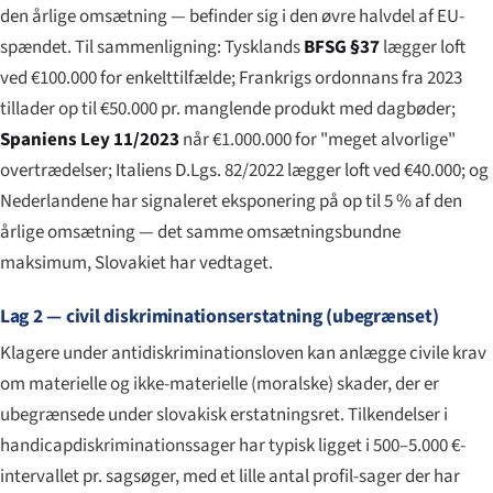
den årlige omsætning — befinder sig i den øvre halvdel af EU-
spændet. Til sammenligning: Tysklands
BFSG §37
lægger loft
ved €100.000 for enkelttilfælde; Frankrigs ordonnans fra 2023
tillader op til €50.000 pr. manglende produkt med dagbøder;
Spaniens Ley 11/2023
når €1.000.000 for "meget alvorlige"
overtrædelser; Italiens D.Lgs. 82/2022 lægger loft ved €40.000; og
Nederlandene har signaleret eksponering på op til 5 % af den
årlige omsætning — det samme omsætningsbundne
maksimum, Slovakiet har vedtaget.
Lag 2 — civil diskriminationserstatning (ubegrænset)
Klagere under antidiskriminationsloven kan anlægge civile krav
om materielle og ikke-materielle (moralske) skader, der er
ubegrænsede under slovakisk erstatningsret. Tilkendelser i
handicapdiskriminationssager har typisk ligget i 500–5.000 €-
intervallet pr. sagsøger, med et lille antal profil-sager der har