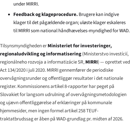
under MIRRI.
Feedback og klageprocedure.
Brugere kan indgive
klager til det pågældende organ; uløste klager eskaleres
til MIRRI som national håndhævelses-myndighed for WAD.
Tilsynsmyndigheden er
Ministeriet for investeringer,
regionaludvikling og informatisering
(
Ministerstvo investícií,
regionálneho rozvoja a informatizácie SR
,
MIRRI
) — oprettet ved
Act 134/2020 i juli 2020. MIRRI gennemfører de periodiske
overvågningsrunder og offentliggør resultater i det nationale
register. Kommissionens artikel 8-rapporter har peget på
Slovakiet for langsom udrulning af overvågningsmetodologien
og ujævn offentliggørelse af erklæringer på kommunale
hjemmesider, men ingen formel artikel 258 TEUF-
traktatbrudssag er åben på WAD-grundlag pr. midten af 2026.