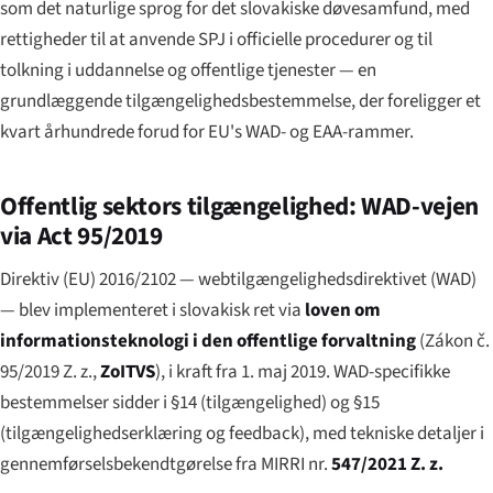
som det naturlige sprog for det slovakiske døvesamfund, med
rettigheder til at anvende SPJ i officielle procedurer og til
tolkning i uddannelse og offentlige tjenester — en
grundlæggende tilgængelighedsbestemmelse, der foreligger et
kvart århundrede forud for EU's WAD- og EAA-rammer.
Offentlig sektors tilgængelighed: WAD-vejen
via Act 95/2019
Direktiv (EU) 2016/2102 — webtilgængelighedsdirektivet (WAD)
— blev implementeret i slovakisk ret via
loven om
informationsteknologi i den offentlige forvaltning
(
Zákon č.
95/2019 Z. z.
,
ZoITVS
), i kraft fra 1. maj 2019. WAD-specifikke
bestemmelser sidder i §14 (tilgængelighed) og §15
(tilgængelighedserklæring og feedback), med tekniske detaljer i
gennemførselsbekendtgørelse fra MIRRI nr.
547/2021 Z. z.