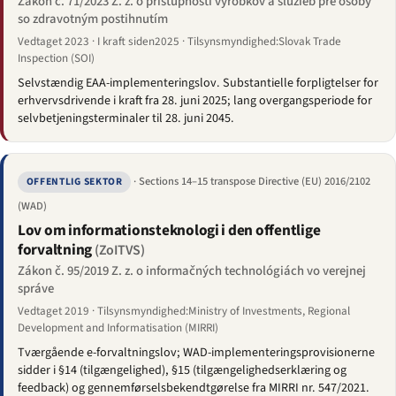
Zákon č. 71/2023 Z. z. o prístupnosti výrobkov a služieb pre osoby
so zdravotným postihnutím
Vedtaget 2023 · I kraft siden2025 · Tilsynsmyndighed:Slovak Trade
Inspection (SOI)
Selvstændig EAA-implementeringslov. Substantielle forpligtelser for
erhvervsdrivende i kraft fra 28. juni 2025; lang overgangsperiode for
selvbetjeningsterminaler til 28. juni 2045.
· Sections 14–15 transpose Directive (EU) 2016/2102
OFFENTLIG SEKTOR
(WAD)
Lov om informationsteknologi i den offentlige
forvaltning
(ZoITVS)
Zákon č. 95/2019 Z. z. o informačných technológiách vo verejnej
správe
Vedtaget 2019 · Tilsynsmyndighed:Ministry of Investments, Regional
Development and Informatisation (MIRRI)
Tværgående e-forvaltningslov; WAD-implementeringsprovisionerne
sidder i §14 (tilgængelighed), §15 (tilgængelighedserklæring og
feedback) og gennemførselsbekendtgørelse fra MIRRI nr. 547/2021.