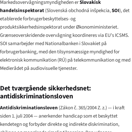
Markedsovervågningsmyndigheden er
Slovakisk
handelsinspektorat
(
Slovenská obchodná inšpekcia
,
SOI
), det
etablerede forbrugerbeskyttelses- og
produktsikkerhedsinspektorat under Økonomiministeriet.
Grænseoverskridende overvågning koordineres via EU's ICSMS.
SOI samarbejder med Nationalbanken i Slovakiet på
forbrugerbanking, med den tilsynsmæssige myndighed for
elektronisk kommunikation (RÚ) på telekommunikation og med
Medierådet på audiovisuelle tjenester.
Det tværgående sikkerhedsnet:
antidiskriminationsloven
Antidiskriminationsloven
(
Zákon č. 365/2004 Z. z.
) — i kraft
siden 1. juli 2004 — anerkender handicap som et beskyttet
kendetegn og forbyder direkte og indirekte diskrimination,