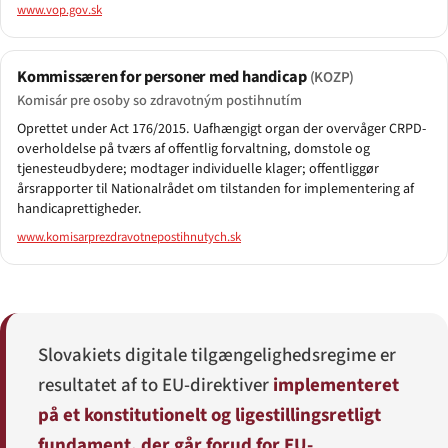
www.vop.gov.sk
Kommissæren for personer med handicap
(KOZP)
Komisár pre osoby so zdravotným postihnutím
Oprettet under Act 176/2015. Uafhængigt organ der overvåger CRPD-
overholdelse på tværs af offentlig forvaltning, domstole og
tjenesteudbydere; modtager individuelle klager; offentliggør
årsrapporter til Nationalrådet om tilstanden for implementering af
handicaprettigheder.
www.komisarprezdravotnepostihnutych.sk
Slovakiets digitale tilgængelighedsregime er
resultatet af to EU-direktiver
implementeret
på et konstitutionelt og ligestillingsretligt
fundament, der går forud for EU-