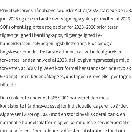
Privatsektorens håndhævelse under Act 71/2023 startede den 28.
juni 2025 og er i sin første overvågningscyklus pr. midten af 2026.
SOI's offentliggjorte arbejdsplan for 2025–2026 prioriterer
tilgængelighed i banking-apps, tilgængelighed i e-
handelskassen, selvbetjeningsbilletterings-kiosker og e-
bogslæserenheder. De første administrative bødeafgørelser
forventes i anden halvdel af 2026; det lovgivningsmæssige miljø
forventer, at SOI vil give en kort formel henstandsperiode (typisk
60 dage) inden bøder pålægges, undtagen i grove eller gentagne
tilfælde.
Den civile rute under Act 365/2004 har været den mest
konsistente håndhævelsesvej for individuelle klagere i to årtier.
Afgørelser i 2024 og 2025 mod en stor slovakisk detailbank, en
national e-handelsplatform og en kommunes e-servicerportal er
nu i ankefasen. Domstolene stadfæster substantielle fund om