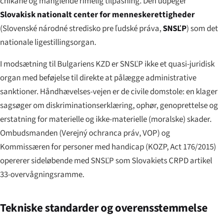
chikane og manglende rimelig tilpasning. Den udpeger
Slovakisk nationalt center for menneskerettigheder
(
Slovenské národné stredisko pre ľudské práva
,
SNSĽP
) som det
nationale ligestillingsorgan.
I modsætning til Bulgariens KZD er SNSĽP ikke et quasi-juridisk
organ med beføjelse til direkte at pålægge administrative
sanktioner. Håndhævelses-vejen er de civile domstole: en klager
sagsøger om diskriminationserklæring, ophør, genoprettelse og
erstatning for materielle og ikke-materielle (moralske) skader.
Ombudsmanden (
Verejný ochranca práv
, VOP) og
Kommissæren for personer med handicap (KOZP, Act 176/2015)
opererer sideløbende med SNSĽP som Slovakiets CRPD artikel
33-overvågningsramme.
Tekniske standarder og overensstemmelse