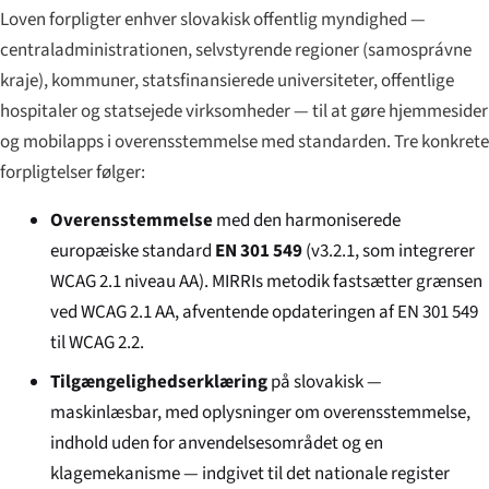
Loven forpligter enhver slovakisk offentlig myndighed —
centraladministrationen, selvstyrende regioner (
samosprávne
kraje
), kommuner, statsfinansierede universiteter, offentlige
hospitaler og statsejede virksomheder — til at gøre hjemmesider
og mobilapps i overensstemmelse med standarden. Tre konkrete
forpligtelser følger:
Overensstemmelse
med den harmoniserede
europæiske standard
EN 301 549
(v3.2.1, som integrerer
WCAG 2.1 niveau AA). MIRRIs metodik fastsætter grænsen
ved WCAG 2.1 AA, afventende opdateringen af EN 301 549
til WCAG 2.2.
Tilgængelighedserklæring
på slovakisk —
maskinlæsbar, med oplysninger om overensstemmelse,
indhold uden for anvendelsesområdet og en
klagemekanisme — indgivet til det nationale register