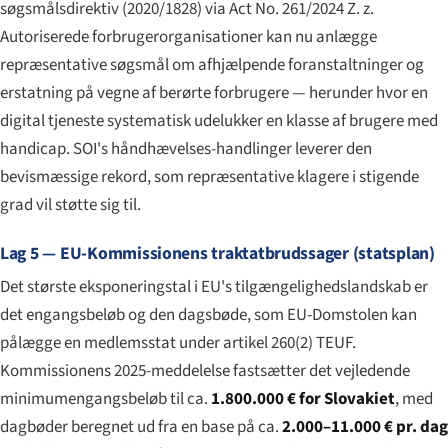
søgsmålsdirektiv (2020/1828) via Act No. 261/2024 Z. z.
Autoriserede forbrugerorganisationer kan nu anlægge
repræsentative søgsmål om afhjælpende foranstaltninger og
erstatning på vegne af berørte forbrugere — herunder hvor en
digital tjeneste systematisk udelukker en klasse af brugere med
handicap. SOI's håndhævelses-handlinger leverer den
bevismæssige rekord, som repræsentative klagere i stigende
grad vil støtte sig til.
Lag 5 — EU-Kommissionens traktatbrudssager (statsplan)
Det største eksponeringstal i EU's tilgængelighedslandskab er
det engangsbeløb og den dagsbøde, som EU-Domstolen kan
pålægge en medlemsstat under artikel 260(2) TEUF.
Kommissionens 2025-meddelelse fastsætter det vejledende
minimumengangsbeløb til ca.
1.800.000 € for Slovakiet
, med
dagbøder beregnet ud fra en base på ca.
2.000–11.000 € pr. dag