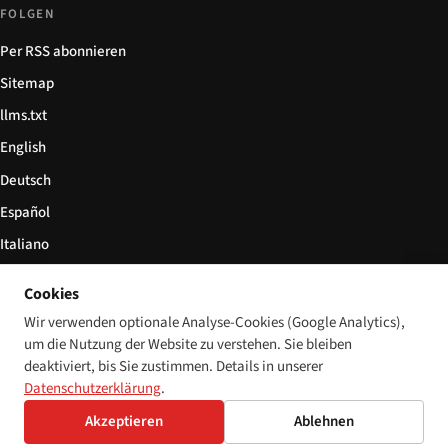
FOLGEN
Per RSS abonnieren
Sitemap
llms.txt
English
Deutsch
Español
Italiano
Български
Cookies
简体中文
Wir verwenden optionale Analyse-Cookies (Google Analytics),
um die Nutzung der Website zu verstehen. Sie bleiben
deaktiviert, bis Sie zustimmen. Details in unserer
Datenschutzerklärung
.
© 2026 Disability World. Alle Rechte vorbehalten.
Cookie-Einstellungen
Akzeptieren
Ablehnen
English
Deutsch
Español
Italiano
Български
简体中文
Polski
Français
Sprache: