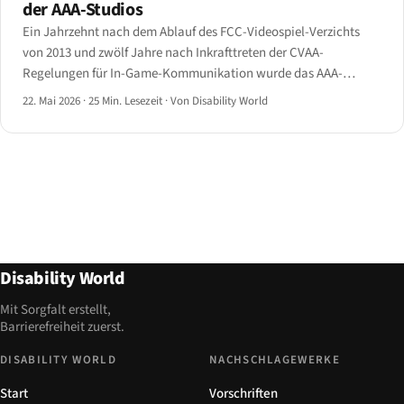
der AAA-Studios
Ein Jahrzehnt nach dem Ablauf des FCC-Videospiel-Verzichts
von 2013 und zwölf Jahre nach Inkrafttreten der CVAA-
Regelungen für In-Game-Kommunikation wurde das AAA-
Konsolengeschäft — ungleichmäßig, manchmal widerstrebend
22. Mai 2026
·
25 Min. Lesezeit
·
Von Disability World
— in eine erkennbare Barrierefreiheits-Mindestausstattung
hineingezogen.
Disability World
Mit Sorgfalt erstellt,
Barrierefreiheit zuerst.
DISABILITY WORLD
NACHSCHLAGEWERKE
Start
Vorschriften