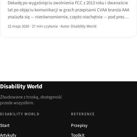
Dekadę po wygaśnięciu zwolnienia FCC z 2013 roku i dwanaście
lat po objęciu komunikacji w grach przepisami CVAA branża AAA
znalazła się — nierównomiernie, często niechętnie — pod presją
regulacyjną. Dossier rekonstruuje linię regulacyjną i ocenia
22 maja 2026
·
27 min czytania
·
Autor Disability World
największych wydawców.
Disability World
Zbudowane z troską, dostępność
przede wszystkim.
DISABILITY WORLD
REFERENCE
Start
Przepisy
Artykuły
Toolkit