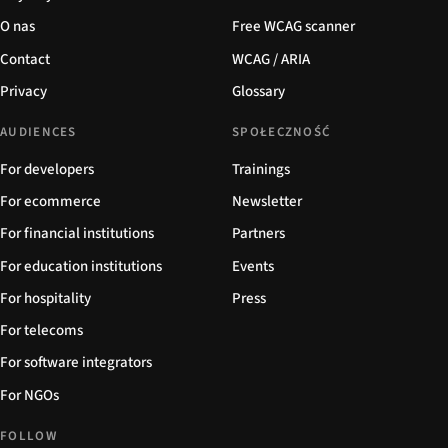
O nas
Free WCAG scanner
Contact
WCAG / ARIA
Privacy
Glossary
AUDIENCES
SPOŁECZNOŚĆ
For developers
Trainings
For ecommerce
Newsletter
For financial institutions
Partners
For education institutions
Events
For hospitality
Press
For telecoms
For software integrators
For NGOs
FOLLOW