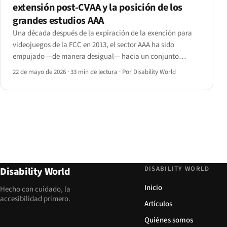
extensión post-CVAA y la posición de los
grandes estudios AAA
Una década después de la expiración de la exención para
videojuegos de la FCC en 2013, el sector AAA ha sido
empujado —de manera desigual— hacia un conjunto
reconocible de funciones de accesibilidad. Este expediente
22 de mayo de 2026
·
33 min de lectura
·
Por Disability World
reconstruye la regulación y puntúa a los diez principales
editores.
DISABILITY WORLD
Disability World
Inicio
Hecho con cuidado, la
accesibilidad primero.
Artículos
Quiénes somos