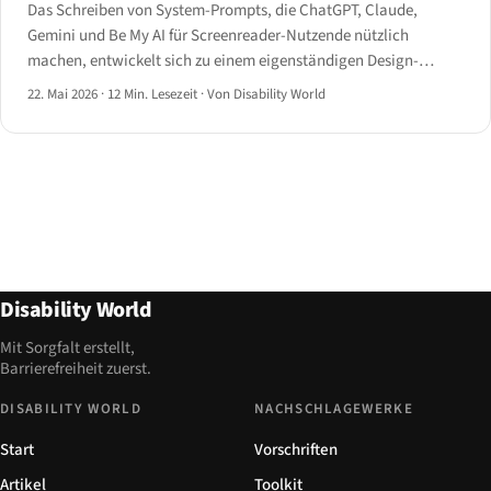
Das Schreiben von System-Prompts, die ChatGPT, Claude,
Gemini und Be My AI für Screenreader-Nutzende nützlich
machen, entwickelt sich zu einem eigenständigen Design-
Handwerk — mit Regeln zu Struktur, Gedankenstrichen, AT-
22. Mai 2026
·
12 Min. Lesezeit
·
Von Disability World
Übergabe und offenen UX-Problemen.
Disability World
Mit Sorgfalt erstellt,
Barrierefreiheit zuerst.
DISABILITY WORLD
NACHSCHLAGEWERKE
Start
Vorschriften
Artikel
Toolkit