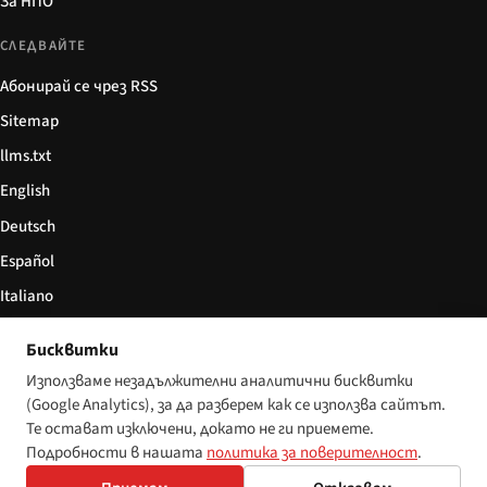
За НПО
СЛЕДВАЙТЕ
Абонирай се чрез RSS
Sitemap
llms.txt
English
Deutsch
Español
Italiano
Български
Бисквитки
简体中文
Използваме незадължителни аналитични бисквитки
(Google Analytics), за да разберем как се използва сайтът.
Те остават изключени, докато не ги приемете.
Подробности в нашата
политика за поверителност
.
© 2026 Disability World. Всички права запазени.
Настройки за бисквитки