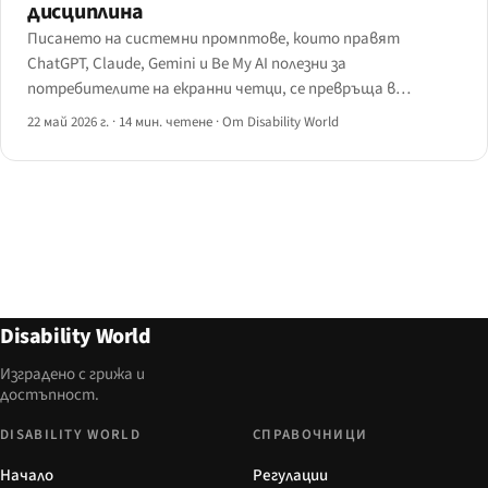
дисциплина
Писането на системни промптове, които правят
ChatGPT, Claude, Gemini и Be My AI полезни за
потребителите на екранни четци, се превръща в
собствен проектантски занаят — с правила за
22 май 2026 г.
·
14 мин. четене
·
От Disability World
структурата, тиретата, предаването към помощните
технологии и нерешените UX проблеми.
Disability World
Изградено с грижа и
достъпност.
DISABILITY WORLD
СПРАВОЧНИЦИ
Начало
Регулации