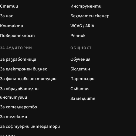
Статии
Инструменти
За нас
Безплатен скенер
Контакти
WCAG / ARIA
Поверителност
Речник
ЗА АУДИТОРИИ
ОБЩНОСТ
За разработчици
Обучения
За електронен бизнес
Бюлетин
За финансови институции
Партньори
За образователни
Събития
институции
За медиите
За хотелиерство
За телекоми
За софтуерни интегратори