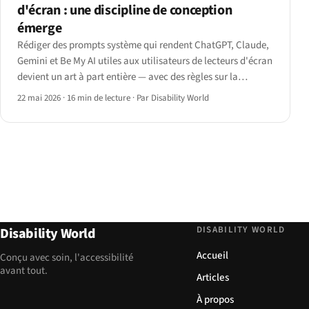
d'écran : une discipline de conception
émerge
Rédiger des prompts système qui rendent ChatGPT, Claude,
Gemini et Be My AI utiles aux utilisateurs de lecteurs d'écran
devient un art à part entière — avec des règles sur la
structure, les tirets, la passation AT et les problèmes UX non
22 mai 2026
·
16 min de lecture
·
Par Disability World
résolus.
DISABILITY WORLD
Disability World
Accueil
Conçu avec soin, l'accessibilité
avant tout.
Articles
À propos