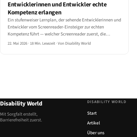
Entwicklerinnen und Entwickler echte
Kompetenz erlangen
Ein stufenweiser Lernplan, der sehende Entwicklerinnen und
Entwickler vom Screenreader-Einsteiger zur echten
Kompetenz führt — welcher Screenreader zuerst, die
Monitor-aus-Übungen der ersten Woche, die kaum
22. Mai 2026
·
18 Min. Lesezeit
·
Von Disability World
gelehrten Entwickler-Shortcuts und ehrliche Benchmarks
für die Zeit bis zur Kompetenz.
DISABILITY WORLD
Disability World
Start
Mit Sorgfalt erstellt,
Barrierefreiheit zuerst.
Artikel
Über uns