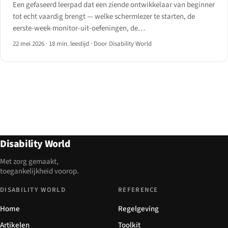
Een gefaseerd leerpad dat een ziende ontwikkelaar van beginner
tot echt vaardig brengt — welke schermlezer te starten, de
eerste-week-monitor-uit-oefeningen, de
ontwikkelaarssnelkoppelingen die bijna niemand leert, en
22 mei 2026
·
18 min. leestijd
·
Door Disability World
eerlijke tijdsschattingen.
Disability World
Met zorg gemaakt,
toegankelijkheid voorop.
DISABILITY WORLD
REFERENCE
Home
Regelgeving
Artikelen
Toolkit