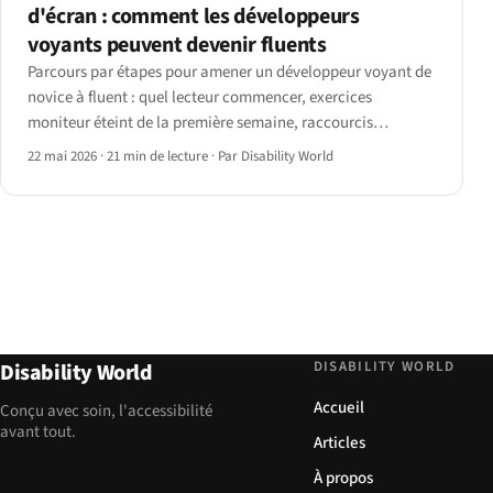
d'écran : comment les développeurs
voyants peuvent devenir fluents
Parcours par étapes pour amener un développeur voyant de
novice à fluent : quel lecteur commencer, exercices
moniteur éteint de la première semaine, raccourcis
développeur que presque personne n'enseigne, et repères
22 mai 2026
·
21 min de lecture
·
Par Disability World
honnêtes sur le temps nécessaire.
DISABILITY WORLD
Disability World
Accueil
Conçu avec soin, l'accessibilité
avant tout.
Articles
À propos