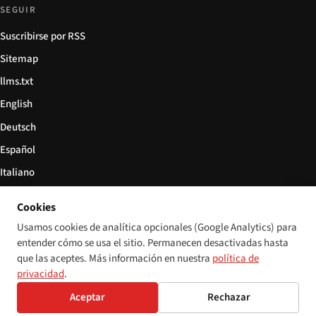
SEGUIR
Suscribirse por RSS
Sitemap
llms.txt
English
Deutsch
Español
Italiano
Български
Cookies
简体中文
Usamos cookies de analítica opcionales (Google Analytics) para
entender cómo se usa el sitio. Permanecen desactivadas hasta
que las aceptes. Más información en nuestra
política de
privacidad
.
© 2026 Disability World. Todos los derechos reservados.
Configuración de cookies
Aceptar
Rechazar
English
Deutsch
Español
Italiano
Български
简体中文
Polski
Français
Idioma: