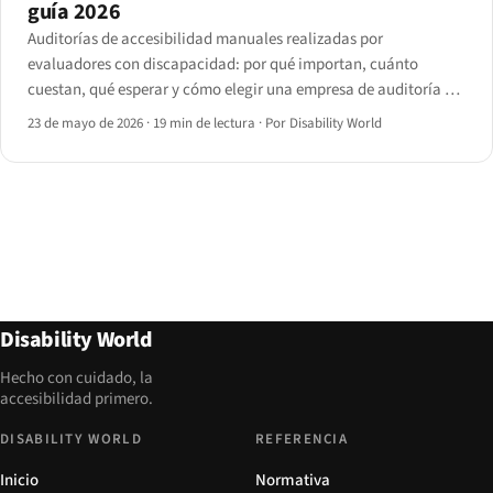
guía 2026
Auditorías de accesibilidad manuales realizadas por
evaluadores con discapacidad: por qué importan, cuánto
cuestan, qué esperar y cómo elegir una empresa de auditoría de
accesibilidad digital en 2026.
23 de mayo de 2026
·
19 min de lectura
·
Por Disability World
Disability World
Hecho con cuidado, la
accesibilidad primero.
DISABILITY WORLD
REFERENCIA
Inicio
Normativa