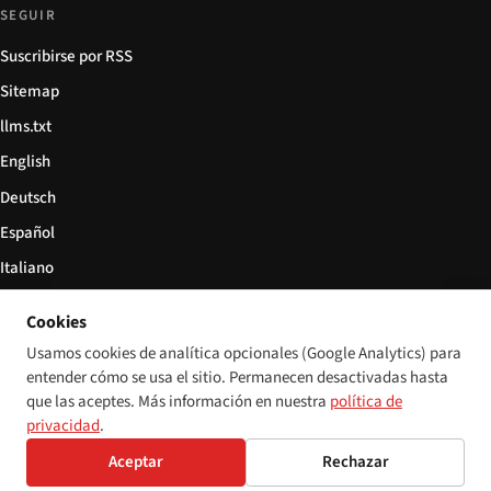
SEGUIR
Suscribirse por RSS
Sitemap
llms.txt
English
Deutsch
Español
Italiano
Български
Cookies
简体中文
Usamos cookies de analítica opcionales (Google Analytics) para
entender cómo se usa el sitio. Permanecen desactivadas hasta
que las aceptes. Más información en nuestra
política de
privacidad
.
© 2026 Disability World. Todos los derechos reservados.
Configuración de cookies
Aceptar
Rechazar
English
Deutsch
Español
Italiano
Български
简体中文
Polski
Français
Idioma: