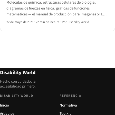
Moléculas de química, estructuras celulares de biología,
diagramas de fuerzas en física, gráficas de funciones
matemáticas — el manual de producción para imágenes STEM
que los lectores de pantalla, el braille dinámico y los canales de
22 de mayo de 2026
·
22 min de lectura
·
Por Disability World
audiodescripción pueden realmente consumir.
Disability World
Hecho con cuidado, la
accesibilidad primero.
DISABILITY WORLD
REFERENCIA
Inicio
Normativa
Artículos
Toolkit