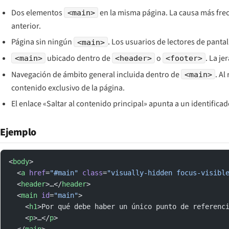
Dos elementos
en la misma página. La causa más frec
<main>
anterior.
Página sin ningún
. Los usuarios de lectores de panta
<main>
ubicado dentro de
o
. La j
<main>
<header>
<footer>
Navegación de ámbito general incluida dentro de
. Al
<main>
contenido exclusivo de la página.
El enlace «Saltar al contenido principal» apunta a un identificad
Ejemplo
<
body
>
  <
a
 href
=
"#main"
 class
=
"visually-hidden focus-visibl
  <
header
>…</
header
>
  <
main
 id
=
"main"
>
    <
h1
>Por qué debe haber un único punto de referenc
    <
p
>…</
p
>