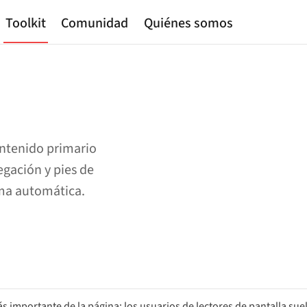
Toolkit
Comunidad
Quiénes somos
ontenido primario
gación y pies de
rma automática.
ás importante de la página: los usuarios de lectores de pantalla sue