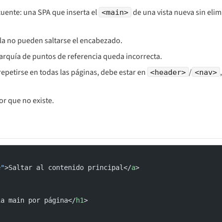
uente: una SPA que inserta el
de una vista nueva sin elim
<main>
lla no pueden saltarse el encabezado.
erarquía de puntos de referencia queda incorrecta.
 repetirse en todas las páginas, debe estar en
/
<header>
<nav>
or que no existe.
e"
>Saltar al contenido principal</
a
>
ia main por página</
h1
>