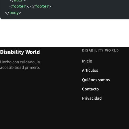
  </
main
>
  <
footer
>…</
footer
>
</
body
>
DISABILITY WORLD
Disability World
Inicio
Hecho con cuidado, la
accesibilidad primero.
Artículos
Quiénes somos
Contacto
Privacidad