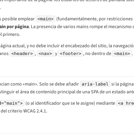
.
s posible emplear
(fundamentalmente, por restricciones 
<main>
in por página
. La presencia de varios mains rompe el mecanismo d
el primero.
gina actual, y no debe incluir el encabezado del sitio, la navegació
manos
,
y
, no dentro de
.
<header>
<nav>
<footer>
<main>
nuncian como «main». Solo se debe añadir
si la págin
aria-label
stinguir el área de contenido principal de una SPA de un estado ante
(o al identificador que se le asigne) mediante
d="main">
<a hr
 del criterio WCAG 2.4.1.