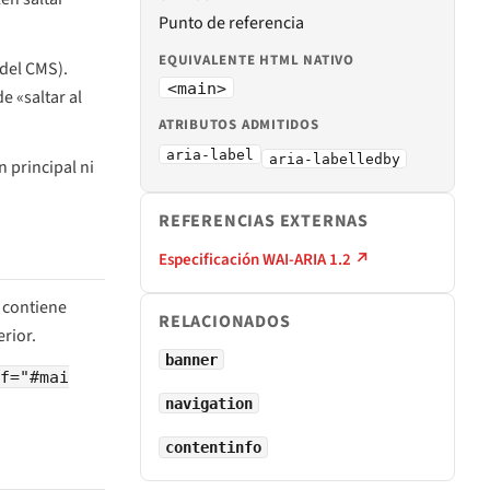
Punto de referencia
EQUIVALENTE HTML NATIVO
del CMS).
<main>
e «saltar al
ATRIBUTOS ADMITIDOS
aria-label
aria-labelledby
n principal ni
REFERENCIAS EXTERNAS
Especificación WAI-ARIA 1.2 ↗
a contiene
RELACIONADOS
rior.
banner
ef="#mai
navigation
contentinfo