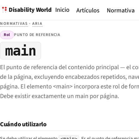
Disability World
Inicio
Artículos
Normativa
NORMATIVAS
·
ARIA
Rol
PUNTO DE REFERENCIA
main
El punto de referencia del contenido principal — el c
de la página, excluyendo encabezados repetidos, nave
página. El elemento <main> incorpora este rol de fo
Debe existir exactamente un main por página.
Cuándo utilizarlo
Se debe utilizar el elemento
. Es el punto de referencia m
<main>