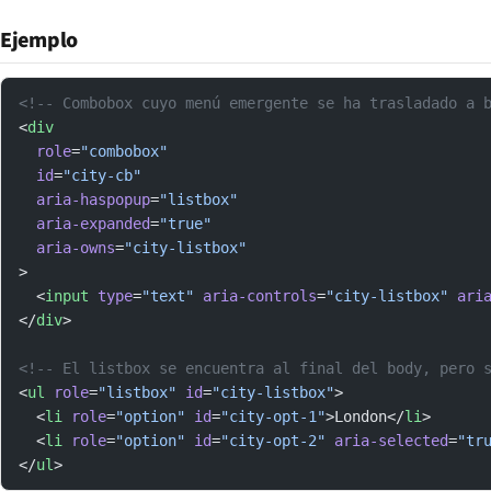
Ejemplo
<!-- Combobox cuyo menú emergente se ha trasladado a 
<
div
  role
=
"combobox"
  id
=
"city-cb"
  aria-haspopup
=
"listbox"
  aria-expanded
=
"true"
  aria-owns
=
"city-listbox"
>
  <
input
 type
=
"text"
 aria-controls
=
"city-listbox"
 ari
</
div
>
<!-- El listbox se encuentra al final del body, pero 
<
ul
 role
=
"listbox"
 id
=
"city-listbox"
>
  <
li
 role
=
"option"
 id
=
"city-opt-1"
>London</
li
>
  <
li
 role
=
"option"
 id
=
"city-opt-2"
 aria-selected
=
"tr
</
ul
>