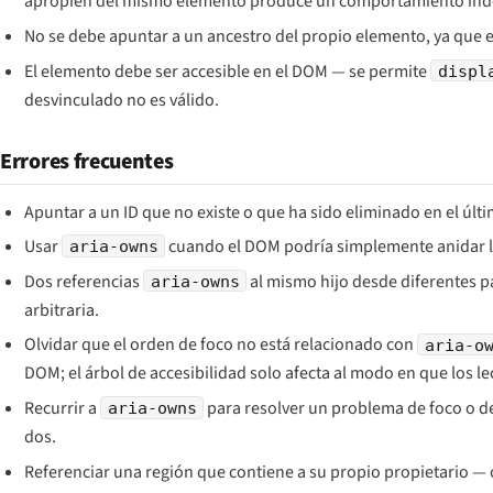
apropien del mismo elemento produce un comportamiento ind
No se debe apuntar a un ancestro del propio elemento, ya que es
El elemento debe ser accesible en el DOM — se permite
displ
desvinculado no es válido.
Errores frecuentes
Apuntar a un ID que no existe o que ha sido eliminado en el últ
Usar
cuando el DOM podría simplemente anidar lo
aria-owns
Dos referencias
al mismo hijo desde diferentes p
aria-owns
arbitraria.
Olvidar que el orden de foco no está relacionado con
aria-o
DOM; el árbol de accesibilidad solo afecta al modo en que los le
Recurrir a
para resolver un problema de foco o de
aria-owns
dos.
Referenciar una región que contiene a su propio propietario — c