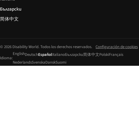
Български
简体中文
© 2026 Disability World. Todos los derechos reservados.
Configuración de cookies
English
Deutsch
Español
Italiano
Български
简体中文
Polski
Français
Idioma:
Nederlands
Svenska
Dansk
Suomi