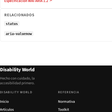
Especificación WAI-ARIA 1.2 ↗
RELACIONADOS
status
aria-valuenow
Disability World
Hecho con cuidado, la
accesibilidad primero.
DISABILITY WORLD
REFERENCIA
Inicio
Normativa
Artículos
Toolkit