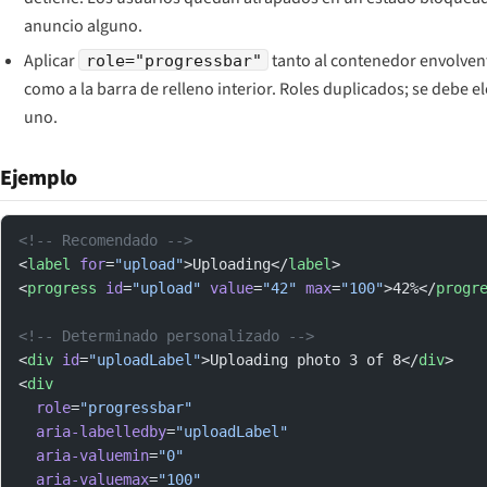
anuncio alguno.
Aplicar
tanto al contenedor envolven
role="progressbar"
como a la barra de relleno interior. Roles duplicados; se debe el
uno.
Ejemplo
<!-- Recomendado -->
<
label
 for
=
"upload"
>Uploading</
label
>
<
progress
 id
=
"upload"
 value
=
"42"
 max
=
"100"
>42%</
progr
<!-- Determinado personalizado -->
<
div
 id
=
"uploadLabel"
>Uploading photo 3 of 8</
div
>
<
div
  role
=
"progressbar"
  aria-labelledby
=
"uploadLabel"
  aria-valuemin
=
"0"
  aria-valuemax
=
"100"