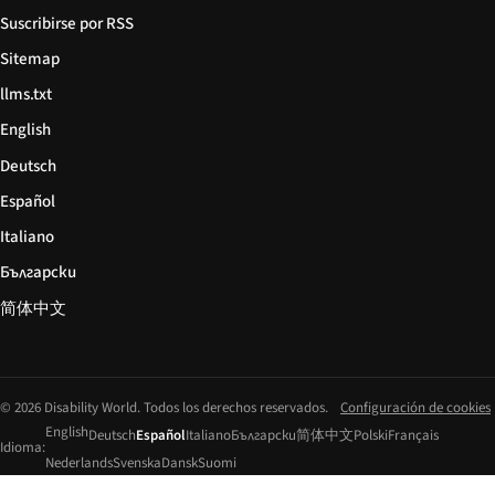
Suscribirse por RSS
Sitemap
llms.txt
English
Deutsch
Español
Italiano
Български
简体中文
© 2026 Disability World. Todos los derechos reservados.
Configuración de cookies
English
Deutsch
Español
Italiano
Български
简体中文
Polski
Français
Idioma:
Nederlands
Svenska
Dansk
Suomi