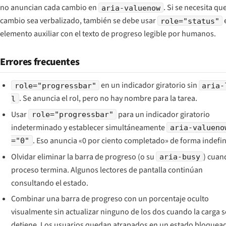
no anuncian cada cambio en
. Si se necesita que
aria-valuenow
cambio sea verbalizado, también se debe usar
role="status"
elemento auxiliar con el texto de progreso legible por humanos.
Errores frecuentes
en un indicador giratorio sin
role="progressbar"
aria-
. Se anuncia el rol, pero no hay nombre para la tarea.
l
Usar
para un indicador giratorio
role="progressbar"
indeterminado y establecer simultáneamente
aria-valueno
. Eso anuncia «0 por ciento completado» de forma indefin
="0"
Olvidar eliminar la barra de progreso (o su
) cuan
aria-busy
proceso termina. Algunos lectores de pantalla continúan
consultando el estado.
Combinar una barra de progreso con un porcentaje oculto
visualmente sin actualizar ninguno de los dos cuando la carga s
detiene. Los usuarios quedan atrapados en un estado bloquead