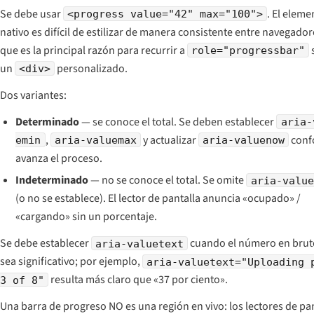
Se debe usar
. El eleme
<progress value="42" max="100">
nativo es difícil de estilizar de manera consistente entre navegador
que es la principal razón para recurrir a
role="progressbar"
un
personalizado.
<div>
Dos variantes:
Determinado
— se conoce el total. Se deben establecer
aria-
,
y actualizar
conf
emin
aria-valuemax
aria-valuenow
avanza el proceso.
Indeterminado
— no se conoce el total. Se omite
aria-value
(o no se establece). El lector de pantalla anuncia «ocupado» /
«cargando» sin un porcentaje.
Se debe establecer
cuando el número en brut
aria-valuetext
sea significativo; por ejemplo,
aria-valuetext="Uploading 
resulta más claro que «37 por ciento».
3 of 8"
Una barra de progreso NO es una región en vivo: los lectores de pa