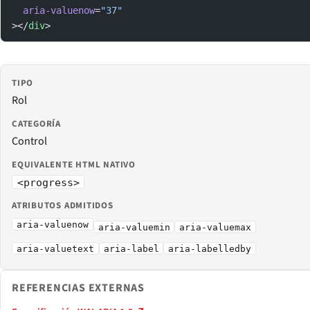
  aria-valuenow
=
"37"
></
div
>
TIPO
Rol
CATEGORÍA
Control
EQUIVALENTE HTML NATIVO
<progress>
ATRIBUTOS ADMITIDOS
aria-valuenow
aria-valuemin
aria-valuemax
aria-valuetext
aria-label
aria-labelledby
REFERENCIAS EXTERNAS