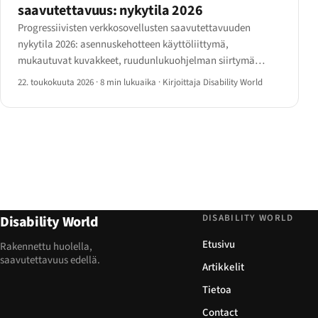
saavutettavuus: nykytila 2026
Progressiivisten verkkosovellusten saavutettavuuden
nykytila 2026: asennuskehotteen käyttöliittymä,
mukautuvat kuvakkeet, ruudunlukuohjelman siirtymä
verkon ja natiivisovelluksen välillä, manifest-ominaisuudet,
22. toukokuuta 2026
·
8 min lukuaika
·
Kirjoittaja Disability World
offline-tila avustavalla teknologialla ja iOS Safarin
asennuspolku iOS 16.4:n jälkeen.
DISABILITY WORLD
Disability World
Etusivu
Rakennettu huolella,
saavutettavuus edellä.
Artikkelit
Tietoa
Contact