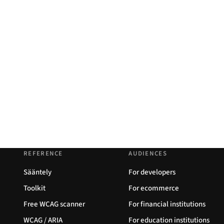
REFERENCE
AUDIENCES
Sääntely
For developers
Toolkit
For ecommerce
Free WCAG scanner
For financial institutions
WCAG / ARIA
For education institutions