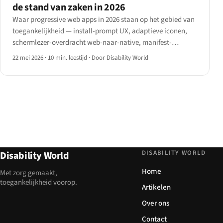
de stand van zaken in 2026
Waar progressive web apps in 2026 staan op het gebied van
toegankelijkheid — install-prompt UX, adaptieve iconen,
schermlezer-overdracht web-naar-native, manifest-
eigenschappen file_handlers / share_target /
22 mei 2026
·
10 min. leestijd
·
Door Disability World
window_controls_overlay, offline AT-gedrag en het iOS
Safari-installatiepad na iOS 16.4.
DISABILITY WORLD
Disability World
Home
Met zorg gemaakt,
toegankelijkheid voorop.
Artikelen
Over ons
Contact