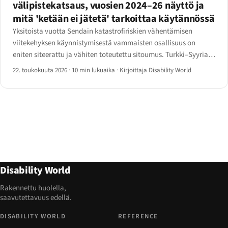
välipistekatsaus, vuosien 2024–26 näyttö ja
mitä 'ketään ei jätetä' tarkoittaa käytännössä
Yksitoista vuotta Sendain katastrofiriskien vähentämisen
viitekehyksen käynnistymisestä vammaisten osallisuus on
eniten siteerattu ja vähiten toteutettu sitoumus. Turkki–Syyria-
maanjäristys, Tyynenmeren syklonisesongit ja Ukrainan
22. toukokuuta 2026
·
10 min lukuaika
·
Kirjoittaja Disability World
siirtymädata kertovat, missä kuilu yhä puree.
Disability World
Rakennettu huolella,
saavutettavuus edellä.
DISABILITY WORLD
REFERENCE