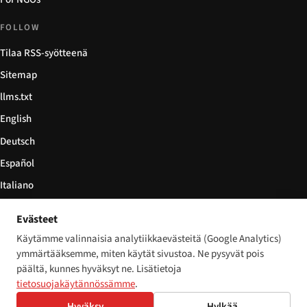
FOLLOW
Tilaa RSS-syötteenä
Sitemap
llms.txt
English
Deutsch
Español
Italiano
Български
Evästeet
简体中文
Käytämme valinnaisia analytiikkaevästeitä (Google Analytics)
ymmärtääksemme, miten käytät sivustoa. Ne pysyvät pois
päältä, kunnes hyväksyt ne. Lisätietoja
tietosuojakäytännössämme
.
© 2026 Disability World. Kaikki oikeudet pidätetään.
Cookie settings
Hyväksy
Hylkää
English