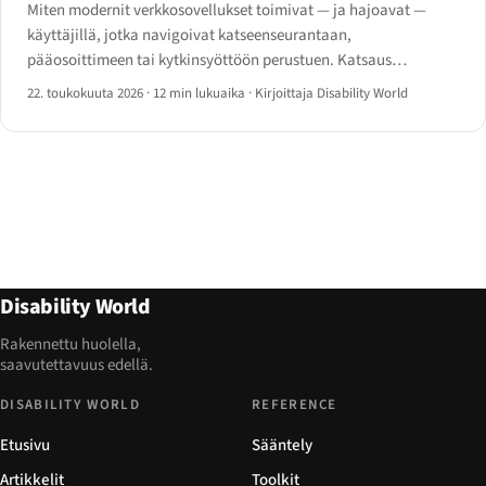
Miten modernit verkkosovellukset toimivat — ja hajoavat —
käyttäjillä, jotka navigoivat katseenseurantaan,
pääosoittimeen tai kytkinsyöttöön perustuen. Katsaus
laitteistoon, asiaankuuluviin WCAG-kriteereihin ja
22. toukokuuta 2026
·
12 min lukuaika
·
Kirjoittaja Disability World
yksittäisakselin syötölle toimiviin suunnittelumalleihin.
Disability World
Rakennettu huolella,
saavutettavuus edellä.
DISABILITY WORLD
REFERENCE
Etusivu
Sääntely
Artikkelit
Toolkit