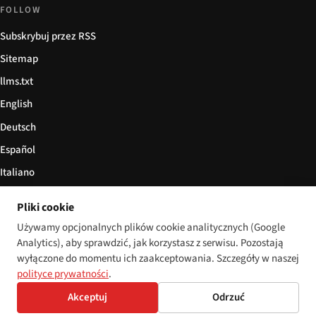
FOLLOW
Subskrybuj przez RSS
Sitemap
llms.txt
English
Deutsch
Español
Italiano
Български
Pliki cookie
简体中文
Używamy opcjonalnych plików cookie analitycznych (Google
Analytics), aby sprawdzić, jak korzystasz z serwisu. Pozostają
wyłączone do momentu ich zaakceptowania. Szczegóły w naszej
polityce prywatności
.
© 2026 Disability World. Wszelkie prawa zastrzeżone.
Cookie settings
Akceptuj
Odrzuć
English
Deutsch
Español
Italiano
Български
简体中文
Polski
Français
Język: