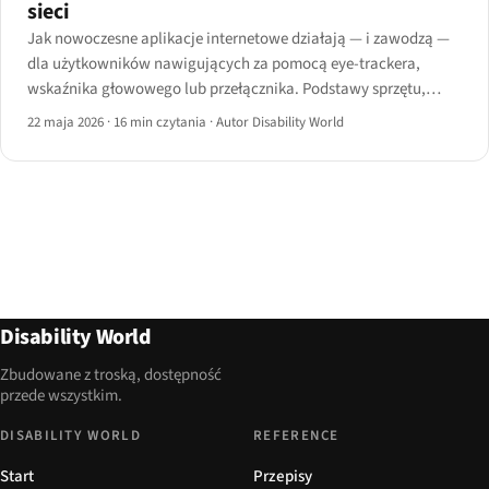
sieci
Jak nowoczesne aplikacje internetowe działają — i zawodzą —
dla użytkowników nawigujących za pomocą eye-trackera,
wskaźnika głowowego lub przełącznika. Podstawy sprzętu,
kryteria WCAG i wzorce projektowe odporne na sterowanie
22 maja 2026
·
16 min czytania
·
Autor Disability World
jedną osią.
Disability World
Zbudowane z troską, dostępność
przede wszystkim.
DISABILITY WORLD
REFERENCE
Start
Przepisy