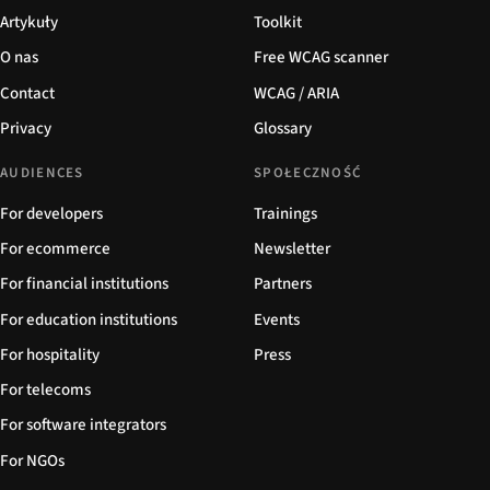
Artykuły
Toolkit
O nas
Free WCAG scanner
Contact
WCAG / ARIA
Privacy
Glossary
AUDIENCES
SPOŁECZNOŚĆ
For developers
Trainings
For ecommerce
Newsletter
For financial institutions
Partners
For education institutions
Events
For hospitality
Press
For telecoms
For software integrators
For NGOs